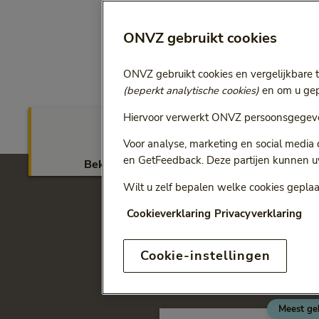
ONVZ gebruikt cookies
ONVZ gebruikt cookies en vergelijkbare 
(beperkt analytische cookies)
en om u gepe
Hiervoor verwerkt ONVZ persoonsgegeve
Voor analyse, marketing en social media
en GetFeedback. Deze partijen kunnen u
Bekijk vergoedingen
Wilt u zelf bepalen welke cookies geplaa
Cookieverklaring
Privacyverklaring
Kies de Eerst
Keuze uit twee basisverzek
Cookie-instellingen
Meest ge