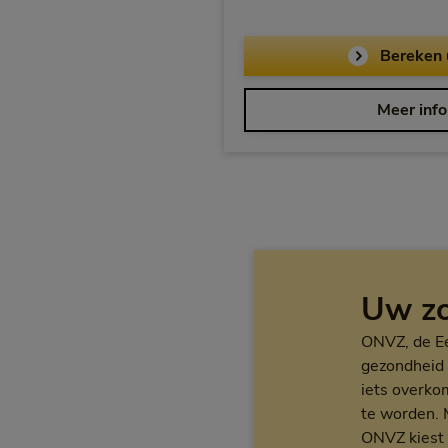
Bereken 
Meer info
Uw zo
ONVZ, de Ee
gezondheid r
iets overko
te worden. 
ONVZ kiest 