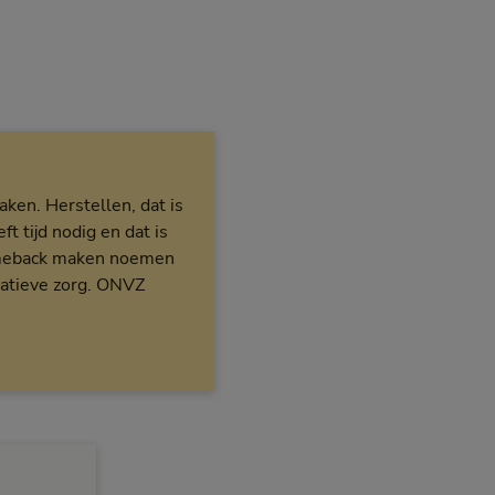
aken. Herstellen, dat is
ft tijd nodig en dat is
 comeback maken noemen
tatieve zorg. ONVZ