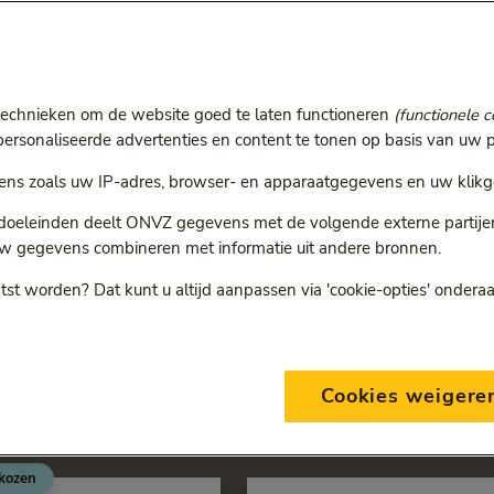
Al
technieken om de website goed te laten functioneren
(functionele c
rsonaliseerde advertenties en content te tonen op basis van uw p
ns zoals uw IP-adres, browser- en apparaatgegevens en uw klikg
 doeleinden deelt ONVZ gegevens met de volgende externe partijen:
w gegevens combineren met informatie uit andere bronnen.
Dien declaratie in
Vraag toestemmin
tst worden? Dat kunt u altijd aanpassen via 'cookie-opties' ondera
eklas Zorgverzekering die het be
eringen: ONVZ Vrije Keuze en ONVZ Bewuste Keuze. Voor iedere
Cookies weigere
en de zekerheid wil dat zorg goed geregeld is.
kozen