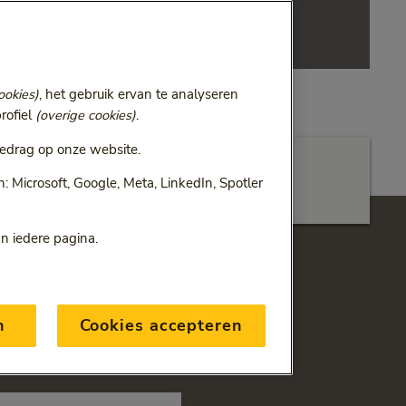
tijd hulp bij medische zorg in het buitenland.
ONVZ Zorgassistance
ookies)
, het gebruik ervan te analyseren
rofiel
(overige cookies)
.
edrag op onze website.
 Microsoft, Google, Meta, LinkedIn, Spotler
g
Vind zorgverlener
an iedere pagina.
ste bij u past
en die kiest voor kwaliteit
n
Cookies accepteren