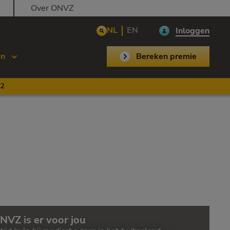
Over ONVZ
NL
EN
Inloggen
en
Bereken premie
,2
NVZ is er voor jou