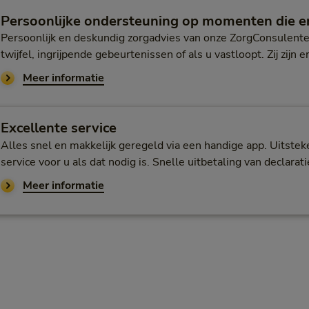
Persoonlijke ondersteuning op momenten die e
Persoonlijk en deskundig zorgadvies van onze ZorgConsulenten
twijfel, ingrijpende gebeurtenissen of als u vastloopt. Zij zijn e
over deskundig en betrouwbaar zorgadv
Meer informatie
Excellente service
Alles snel en makkelijk geregeld via een handige app. Uitstek
service voor u als dat nodig is. Snelle uitbetaling van declarat
over onze excellente service
Meer informatie