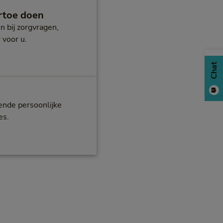
rtoe doen
 bij zorgvragen,
r voor u.
ies
Chat
ende persoonlijke
ies.