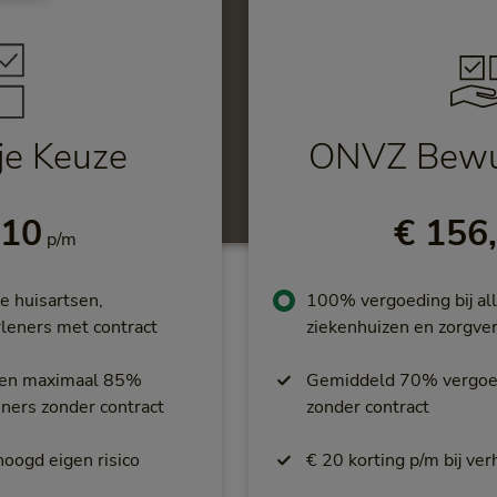
je Keuze
ONVZ Bewu
per maand
,10
€ 156
p/m
e huisartsen,
100% vergoeding bij all
leners met contract
ziekenhuizen en zorgver
rten maximaal 85%
Gemiddeld 70% vergoedi
eners zonder contract
zonder contract
hoogd eigen risico
€ 20 korting p/m bij ver