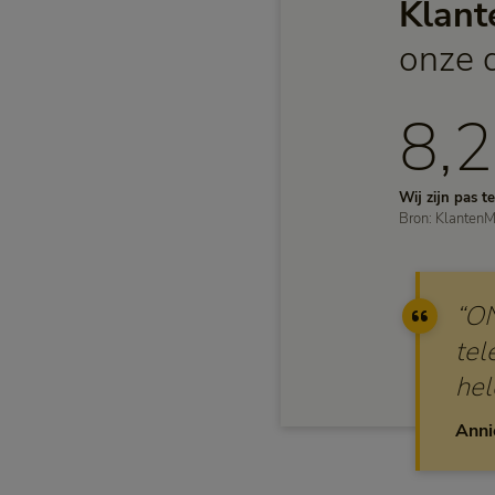
Klant
onze 
8,2
Wij zijn pas t
Bron: KlantenM
“ON
tel
hel
Anni