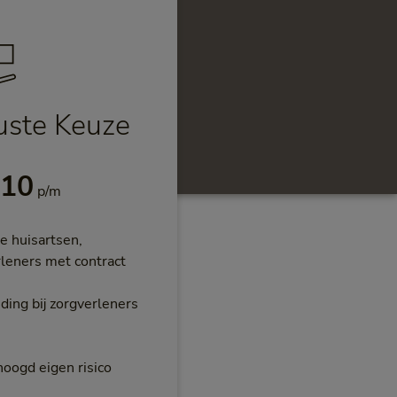
ste Keuze
per maand
,10
p/m
e huisartsen,
leners met contract
ng bij zorgverleners
hoogd eigen risico