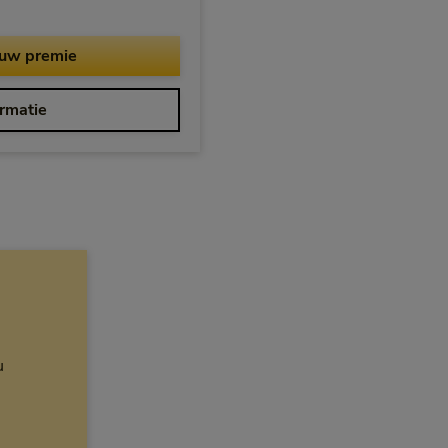
voor ONVZ Bewuste Keuze
uw premie
over ONVZ Bewuste Keuze
rmatie
u