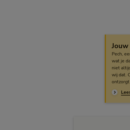
Jouw
Pech, ee
wat je da
niet alt
wij dat.
ontzorgt 
Lee