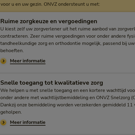
, voor u en uw gezin. ONVZ ondersteunt u met:
Ruime zorgkeuze en vergoedingen
U kiest zelf uw zorgverlener uit het ruime aanbod van zorgverl
contracteren. Zeer ruime vergoedingen voor onder andere fysio
tandheelkundige zorg en orthodontie mogelijk, passend bij u
behoeften.
over ruime zorgkeuze en vergoedingen
Meer informatie
Snelle toegang tot kwalitatieve zorg
We helpen u met snelle toegang en een kortere wachttijd voo
onder andere met wachtlijstbemiddeling en ONVZ Snelzorg (
Dankzij onze bemiddeling worden verzekerden gemiddeld 11
geholpen.
over snelle toegang tot zorg
Meer informatie