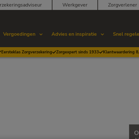
rzekeringsadviseur
Werkgever
Zorgverlener
Vergoedingen
Advies en inspiratie
Snel regel
Eersteklas Zorgverzekering
Zorgexpert sinds 1933
Klantwaardering 8
O