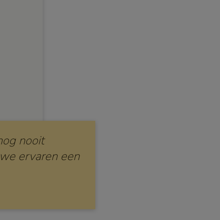
nog nooit
 we ervaren een