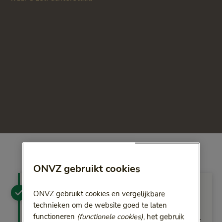
ONVZ gebruikt cookies
Laat de ZorgConsulent u
ONVZ gebruikt cookies en vergelijkbare
bellen wanneer het u uitkomt
technieken om de website goed te laten
functioneren
(functionele cookies)
, het gebruik
U kunt een belverzoek achterlaten. Dan wordt