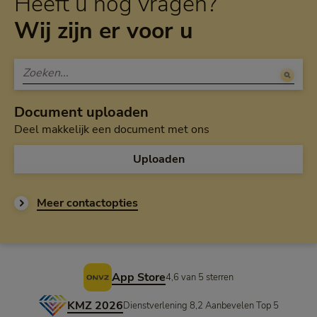
Heeft u nog vragen?
Wij zijn er voor u
Document uploaden
Deel makkelijk een document met ons
Uploaden
Meer contactopties
Voettekst
App Store
4,6 van 5 sterren
KMZ 2026
Dienstverlening 8,2 Aanbevelen Top 5