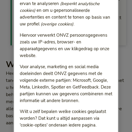
ervan te analyseren
(beperkt analytische
u gebeld op de tijden die u aangeeft.
Bel mij
.
cookies)
en om u gepersonaliseerde
advertenties en content te tonen op basis van
Voor declaratie-/dekkingsvragen kunt u contact
uw profiel
(overige cookies)
.
opnemen met ons Service Center. De snelste
manier is via
live chat
.
Hiervoor verwerkt ONVZ persoonsgegevens
zoals uw IP-adres, browser- en
apparaatgegevens en uw klikgedrag op onze
website.
Wat is een second opinion?
Voor analyse, marketing en social media
Heeft u vragen over de diagnose die uw huisarts,
doeleinden deelt ONVZ gegevens met de
volgende externe partijen: Microsoft, Google,
tandarts, medisch specialist of andere zorgverlener met
Meta, LinkedIn, Spotler en GetFeedback. Deze
u heeft besproken? Of over een voorgestelde
partijen kunnen uw gegevens combineren met
behandeling? Dan kunt u een (andere) arts om zijn
informatie uit andere bronnen.
mening vragen: een second opinion. Die arts geeft
alleen zijn visie en neemt niet de behandeling over. De
Wilt u zelf bepalen welke cookies geplaatst
basisverzekering vergoedt een
second opinion
als er
worden? Dat kunt u altijd aanpassen via
aan bepaalde voorwaarden is voldaan.
'cookie-opties' onderaan iedere pagina.