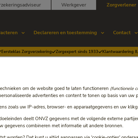
rzekeringsadviseur
Werkgever
Zorgverlener
racteren
Declareren en toestemming
Contact
Eersteklas Zorgverzekering
Zorgexpert sinds 1933
Klantwaardering 8
evervoer
ieken- en ambulanceve
technieken om de website goed te laten functioneren
(functionele c
rsonaliseerde advertenties en content te tonen op basis van uw p
ns zoals uw IP-adres, browser- en apparaatgegevens en uw klikg
 doeleinden deelt ONVZ gegevens met de volgende externe partijen:
w gegevens combineren met informatie uit andere bronnen.
tst worden? Dat kunt u altijd aanpassen via 'cookie-opties' ondera