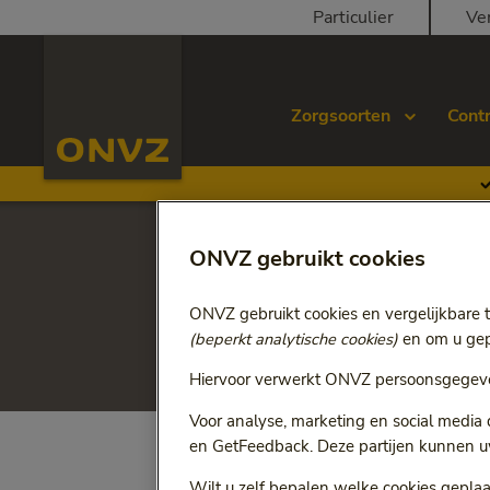
Skip to main content
Particulier
Ve
Homepage ONVZ Zorgverlener
Zorgsoorten
Cont
ONVZ gebruikt cookies
Ga terug naar
Zieken- en ambulanc
Inkoop z
ONVZ gebruikt cookies en vergelijkbare 
(beperkt analytische cookies)
en om u gepe
Hiervoor verwerkt ONVZ persoonsgegeve
Voor analyse, marketing en social media
en GetFeedback. Deze partijen kunnen u
Wilt u zelf bepalen welke cookies geplaa