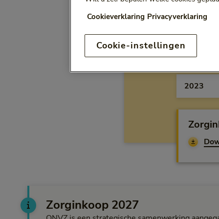
Cookieverklaring
Privacyverklaring
Inkoo
Cookie-instellingen
ambul
jaar
Zorgin
Dow
Zorginkoop 2027
ONVZ is een strategische samenwerking aangeg