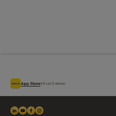
Voettekst
App Store
4,6 van 5 sterren
LinkedIn
Youtube
Facebook
Instagram