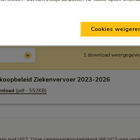
pbeleid zieken- en
Cookies weigere
ancevervoer
1 download weergegeve
koopbeleid Ziekenvervoer 2023-2026
nload
(pdf - 552KB)
aan met VGZ. Deze samenwerking betekent dat VGZ voor verz