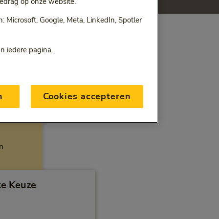
edrag op onze website.
 Microsoft, Google, Meta, LinkedIn, Spotler
an iedere pagina.
n
Cookies accepteren
n
e Keuze