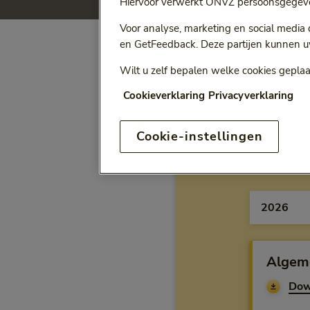
Hiervoor verwerkt ONVZ persoonsgegeve
Voor analyse, marketing en social media
en GetFeedback. Deze partijen kunnen u
ONVZ Vrije Keuze
Wilt u zelf bepalen welke cookies geplaa
Cookieverklaring
Privacyverklaring
Cookie-instellingen
Voorw
jaar
Algem
Dow