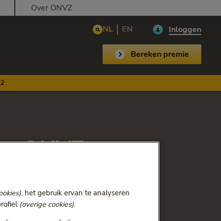
Over ONVZ
NL
EN
Inloggen
Bereken premie
,2
eur ONVZ
ookies)
, het gebruik ervan te analyseren
 van dit jaar en
rofiel
(overige cookies)
.