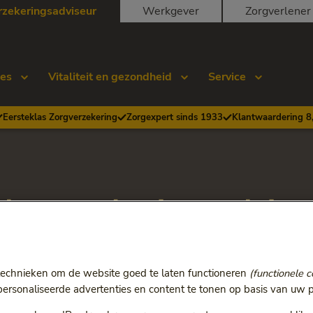
rzekeringsadviseur
Werkgever
Zorgverlener
ies
Vitaliteit en gezondheid
Service
Eersteklas Zorgverzekering
Zorgexpert sinds 1933
Klantwaardering 8
s verzekeringsadvis
Keuze
technieken om de website goed te laten functioneren
(functionele c
f bepaalde formulieren? Op deze pagina vindt u alle downloads
rsonaliseerde advertenties en content te tonen op basis van uw p
r het jaar waarvoor u een document zoekt.