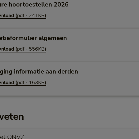
re hoortoestellen 2026
nload
(pdf - 241KB)
atieformulier algemeen
nload
(pdf - 556KB)
ging informatie aan derden
nload
(pdf - 163KB)
weten
met ONVZ