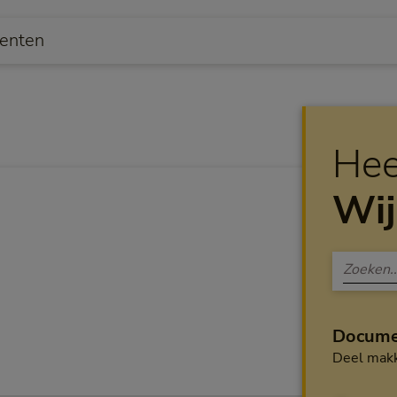
menten
Hee
Wij
Docume
Deel makk