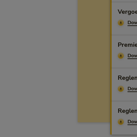
Vergo
Dow
Premi
Dow
Regle
Dow
Regle
Dow