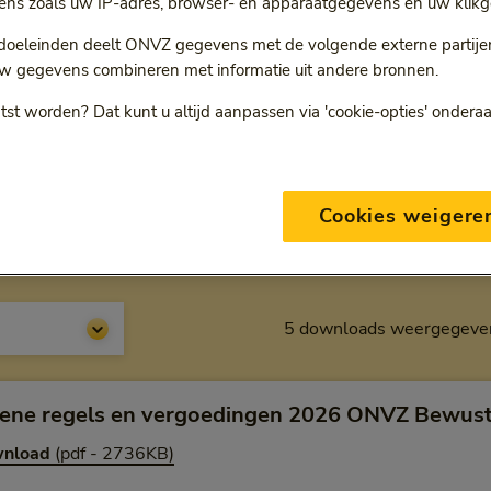
ns zoals uw IP-adres, browser- en apparaatgegevens en uw klikg
 doeleinden deelt ONVZ gegevens met de volgende externe partijen:
w gegevens combineren met informatie uit andere bronnen.
ONVZ Bewuste Keuze
tst worden? Dat kunt u altijd aanpassen via 'cookie-opties' ondera
Cookies weigere
aarden en reglementen
5 downloads weergegeve
ene regels en vergoedingen 2026 ONVZ Bewust
nload
(pdf - 2736KB)