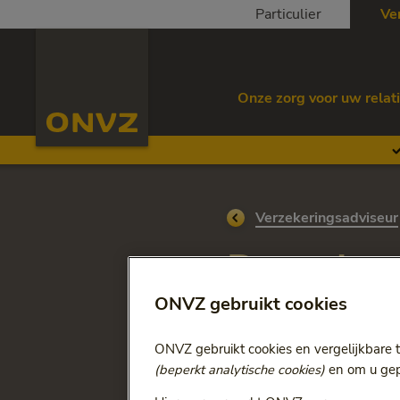
Skip to main content
Particulier
Ve
Homepage ONVZ Verzekeringsadviseur
Onze zorg voor uw relat
Ga terug naar
Verzekeringsadviseur
Download
Bewuste 
ONVZ gebruikt cookies
ONVZ gebruikt cookies en vergelijkbare 
Zoekt u onze voorwaarden o
(beperkt analytische cookies)
en om u gepe
voorgaande jaren. Selectee