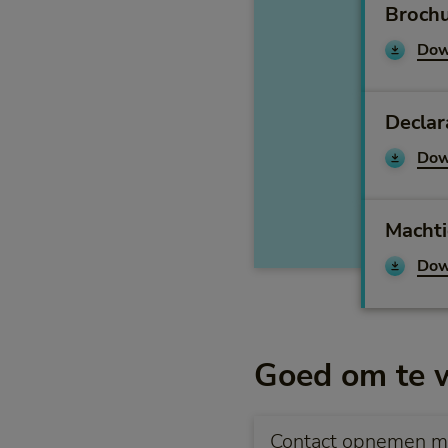
Brochu
Dow
Declar
Dow
Machti
Dow
Goed om te 
Contact opnemen 