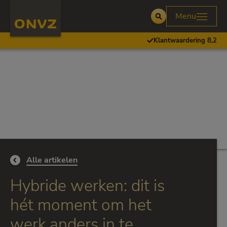
Skip to main content
Homepage ONVZ Werkgever
Menu
Open
Klantwaardering 8,2
Ga terug naar
Alle artikelen
Hybride werken: dit is
hét moment om het
werk anders in te