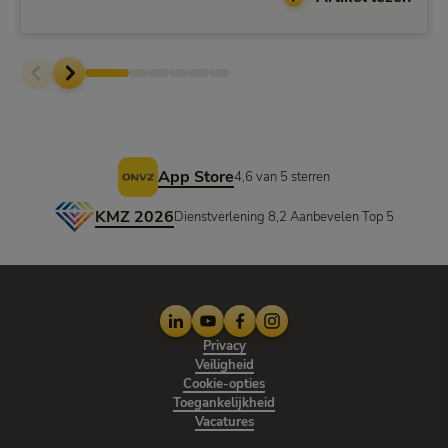
Voettekst
App Store
4,6 van 5 sterren
KMZ 2026
Dienstverlening 8,2 Aanbevelen Top 5
LinkedIn
Youtube
Facebook
Instagram
Privacy
Veiligheid
Cookie-opties
Toegankelijkheid
Vacatures