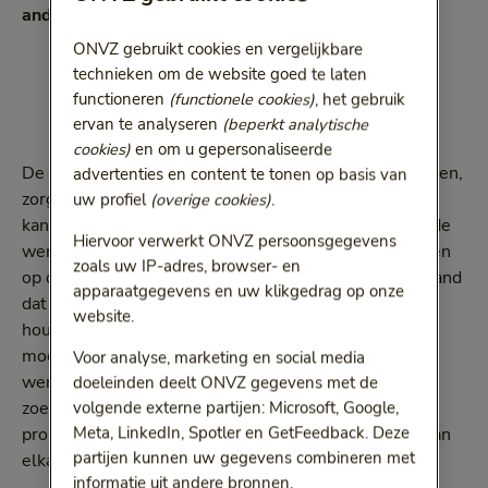
anders dan we deden vóór corona.’
ONVZ gebruikt cookies en vergelijkbare
technieken om de website goed te laten
functioneren
(functionele cookies)
, het gebruik
ervan te analyseren
(beperkt analytische
cookies)
en om u gepersonaliseerde
De manier waarop hybride werken nu wordt ingestoken,
advertenties en content te tonen op basis van
zorgt ervoor dat we binnenkort weer allemaal op
uw profiel
(overige cookies)
.
kantoor zitten. Want bij veel organisaties komt hybride
Hiervoor verwerkt ONVZ persoonsgegevens
werken neer op oude wijn in nieuwe zakken: we blijven
zoals uw IP-adres, browser- en
op dezelfde manier samenwerken, maar nu doet iemand
apparaatgegevens en uw klikgedrag op onze
dat twee dagen vanuit huis. Dat is op den duur niet
website.
houdbaar, denkt Mireille. ‘Toen we gedwongen thuis
moesten werken door de pandemie werd de offline
Voor analyse, marketing en social media
werkwijze één-op-één gekopieerd naar online. Nu
doeleinden deelt ONVZ gegevens met de
volgende externe partijen: Microsoft, Google,
zoeken we naar een soort vreemde tussenvorm en
Meta, LinkedIn, Spotler en GetFeedback. Deze
proberen de twee puzzelstukken, offline en online, aan
partijen kunnen uw gegevens combineren met
elkaar te leggen.
informatie uit andere bronnen.