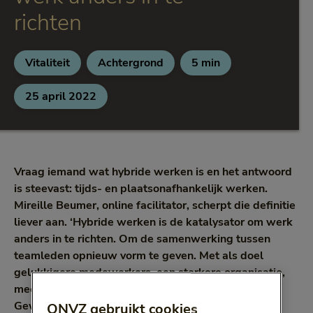
richten
Vitaliteit
Achtergrond
5 min
Categorie:
Categorie:
Leestijd:
5 minuten
25 april 2022
Vraag iemand wat hybride werken is en het antwoord
is steevast: tijds- en plaatsonafhankelijk werken.
Mireille Beumer, online facilitator, scherpt die definitie
liever aan. ‘Hybride werken is de katalysator om werk
anders in te richten. Om de samenwerking tussen
teamleden opnieuw vorm te geven. Met als doel
gelukkigere medewerkers, een sterkere organisatie,
meer flexibiliteit, duurzaamheid en goede energie.
Gewoon prettiger werken, voor iedereen. Maar, wel
ONVZ gebruikt cookies