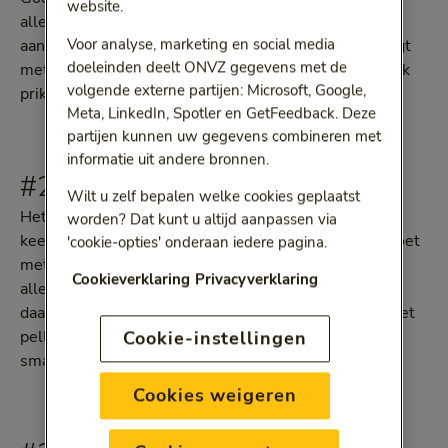
website.
alleen het pakje sigaretten, maar ook de asbakken,
Voor analyse, marketing en social media
aanstekers en al het andere dat jij in verbinding brengt
doeleinden deelt ONVZ gegevens met de
met roken. Op die manier krijg je thuis zo min mogelijk
volgende externe partijen: Microsoft, Google,
prikkels die je aanzetten tot roken.
Meta, LinkedIn, Spotler en GetFeedback. Deze
partijen kunnen uw gegevens combineren met
informatie uit andere bronnen.
#2
Wilt u zelf bepalen welke cookies geplaatst
Het brein van elke roker is erop ingesteld om zoveel
worden? Dat kunt u altijd aanpassen via
keer per dag een moment te hebben waarin je iets doet
'cookie-opties' onderaan iedere pagina.
met je handen, iets in je mond stopt. Het is dus niet
Cookieverklaring
Privacyverklaring
alleen een kwestie van nicotineverslaving. Bedenk
daarom iets waarmee je dit ritueel kunt vervangen: het
pellen van pinda’s, het spelen van een spelletje op je
Cookie-instellingen
smartphone, het poetsen van je tanden.
Cookies weigeren