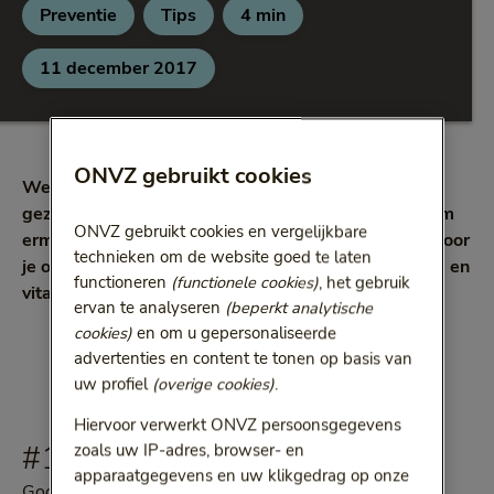
Preventie
Tips
4 min
Categorie:
Categorie:
Leestijd:
4 minuten
11 december 2017
ONVZ gebruikt cookies
We weten allemaal dat roken slecht is voor onze
gezondheid. Toch kan het ontzettend moeilijk zijn om
ONVZ gebruikt cookies en vergelijkbare
ermee te stoppen. Daarom hebben wij enkele tips voor
technieken om de website goed te laten
je op een rij gezet. Zo begin je goed aan een gezond en
functioneren
(functionele cookies)
, het gebruik
vitaal 2018.
ervan te analyseren
(beperkt analytische
cookies)
en om u gepersonaliseerde
advertenties en content te tonen op basis van
uw profiel
(overige cookies)
.
Hiervoor verwerkt ONVZ persoonsgegevens
#1
zoals uw IP-adres, browser- en
apparaatgegevens en uw klikgedrag op onze
Gooi alles weg dat aan roken doet denken. Dus niet