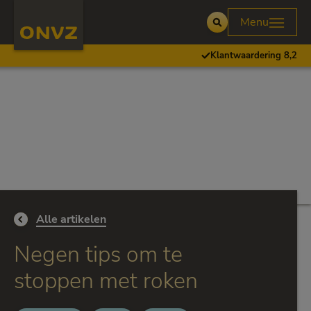
Skip to main content
Homepage ONVZ Werkgever
Menu
Open
Klantwaardering 8,2
Ga terug naar
Alle artikelen
Negen tips om te
stoppen met roken