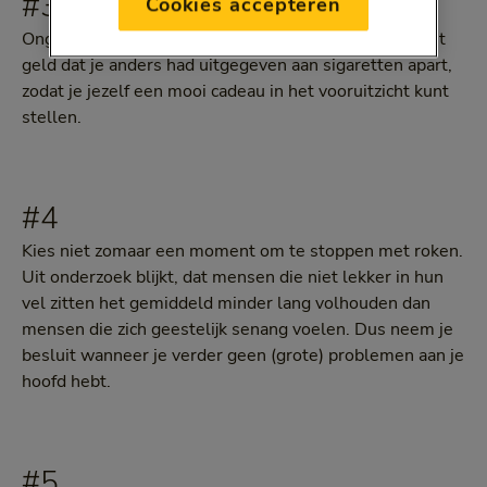
#3
Cookies accepteren
Ongemerkt kost roken heel veel geld. Leg daarom het
geld dat je anders had uitgegeven aan sigaretten apart,
zodat je jezelf een mooi cadeau in het vooruitzicht kunt
stellen.
#4
Kies niet zomaar een moment om te stoppen met roken.
Uit onderzoek blijkt, dat mensen die niet lekker in hun
vel zitten het gemiddeld minder lang volhouden dan
mensen die zich geestelijk senang voelen. Dus neem je
besluit wanneer je verder geen (grote) problemen aan je
hoofd hebt.
#5