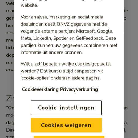
werkvloer, want het pakt stress op verschillende
website.
manieren aan. In de eerste plaats zijn medewerkers die
Voor analyse, marketing en social media
geregeld bewegen gezonder. Ze zijn meer gefocust op
doeleinden deelt ONVZ gegevens met de
hun werk, hebben een betere fysieke weerstand en
volgende externe partijen: Microsoft, Google,
zitten lekkerder in hun vel. In de tweede plaats zijn ze
Meta, LinkedIn, Spotler en GetFeedback. Deze
mentaal fitter en weerbaarder. Dat komt omdat het
partijen kunnen uw gegevens combineren met
lichaam bij beweging de stoffen BDNF, adrenaline,
informatie uit andere bronnen.
dopamine en endorfines aanmaakt. En deze stoffen
remmen de aanmaak van stresshormonen en zorgen
Wilt u zelf bepalen welke cookies geplaatst
ervoor dat je je rustiger en prettiger voelt.
worden? Dat kunt u altijd aanpassen via
'cookie-opties' onderaan iedere pagina.
Cookieverklaring
Privacyverklaring
Zitten is het nieuwe roken
Cookie-instellingen
“Ons lichaam is gemaakt om te bewegen – in de oertijd
moesten we jagen om te overleven – niet om de hele
dag op een bureaustoel te zitten”, zegt Gerko Riedstra,
Cookies weigeren
Directeur van TIGRA Beheer. Deze dienstverlener zet
zich al 25 jaar in voor gezondere organisaties. “Zitten