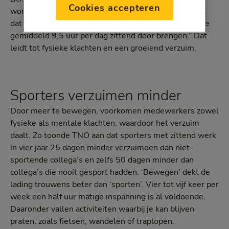
Cookies accepteren
wordt tegenwoordig wel het nieuwe roken genoemd,
dat is wellicht wat overdreven. Maar feit is wel dat we
gemiddeld 9,5 uur per dag zittend door brengen.” Dat
leidt tot fysieke klachten en een groeiend verzuim.
Sporters verzuimen minder
Door meer te bewegen, voorkomen medewerkers zowel
fysieke als mentale klachten, waardoor het verzuim
daalt. Zo toonde TNO aan dat sporters met zittend werk
in vier jaar 25 dagen minder verzuimden dan niet-
sportende collega’s en zelfs 50 dagen minder dan
collega’s die nooit gesport hadden. ‘Bewegen’ dekt de
lading trouwens beter dan ‘sporten’. Vier tot vijf keer per
week een half uur matige inspanning is al voldoende.
Daaronder vallen activiteiten waarbij je kan blijven
praten, zoals fietsen, wandelen of traplopen.