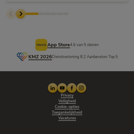
Voettekst
App Store
4,6 van 5 sterren
KMZ 2026
Dienstverlening 8,2 Aanbevelen Top 5
LinkedIn
Youtube
Facebook
Instagram
Privacy
Veiligheid
Cookie-opties
Toegankelijkheid
Vacatures