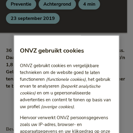
Preventie
Achtergrond
4 min
Categorie:
Categorie:
Leestijd:
4 minuten
23 september 2019
ONVZ gebruikt cookies
36 procent van het verzuim komt voort uit werkstress.
Daarmee kost stress de Nederlandse werkgevers zo’n
1,8 miljard euro per jaar. Een forse kostenpost.
ONVZ gebruikt cookies en vergelijkbare
Gelukkig kunt u als werkgever wel iets doen om dit
technieken om de website goed te laten
terug te dringen: stimuleer uw medewerkers om meer
functioneren
(functionele cookies)
, het gebruik
te bewegen!
ervan te analyseren
(beperkt analytische
cookies)
en om u gepersonaliseerde
advertenties en content te tonen op basis van
uw profiel
(overige cookies)
.
Hiervoor verwerkt ONVZ persoonsgegevens
zoals uw IP-adres, browser- en
Bewegen is een goed recept tegen stress op de
apparaatgegevens en uw klikgedrag op onze