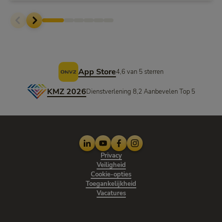
Voettekst
App Store
4,6 van 5 sterren
KMZ 2026
Dienstverlening 8,2 Aanbevelen Top 5
LinkedIn
Youtube
Facebook
Instagram
Privacy
Veiligheid
Cookie-opties
Toegankelijkheid
Vacatures