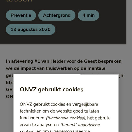
Preventie
Achtergrond
4 min
Categorie:
Categorie:
Leestijd:
4 minuten
19 augustus 2020
In aflevering #1 van Helder voor de Geest bespreken
we de impact van thuiswerken op de mentale
gezondheid van uw medewerkers. Aan het woord zijn
Elze Versteeve (psycholoog en managing partner
ONVZ gebruikt cookies
GRIP) en Bas Habets (Corporate Healthmanager
ONVZ).
ONVZ gebruikt cookies en vergelijkbare
technieken om de website goed te laten
functioneren
(functionele cookies)
, het gebruik
ervan te analyseren
(beperkt analytische
cookies)
en om u gepersonaliseerde