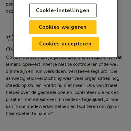
perfectionistisch zijn nu een risicogroep vormen. Hou
Cookie-instellingen
deze medewerkers dus extra in de gaten.
Cookies weigeren
#2 Maak duidelijke afspraken
Cookies accepteren
over wat iemand oplevert
Op het moment dat je goede afspraken maakt over wat
iemand oplevert, hoef je niet te controleren of ze wel
online zijn en hun werk doen. Versteeve legt uit: “Die
aanwezigheidsverplichting waar veel organisaties nog
steeds op sturen, werkt nu niet meer. Dus word heel
helder over de gestelde doelen, controleer die ook en
praat er met elkaar over. En bedenk tegelijkertijd: hoe
kan ik die medewerker helpen en faciliteren om zijn of
haar doelen te halen?”