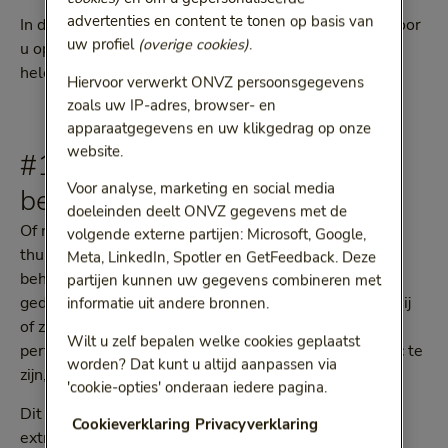
advertenties en content te tonen op basis van
In dit artikel hebben we de vijf belangrijkste lessen voor
uw profiel
(overige cookies)
.
u opgesomd. Liever de video bekijken? Scroll dan
helemaal naar beneden.
Hiervoor verwerkt ONVZ persoonsgegevens
zoals uw IP-adres, browser- en
apparaatgegevens en uw klikgedrag op onze
website.
#1 De ideale thuiswerker
Voor analyse, marketing en social media
bestaat niet
doeleinden deelt ONVZ gegevens met de
Of nou ja, die komt bijna niet voor. “De ideale
volgende externe partijen: Microsoft, Google,
thuiswerker is namelijk introvert en heeft niet zoveel
Meta, LinkedIn, Spotler en GetFeedback. Deze
behoefte aan menselijk contact. Hij of zij is heel
partijen kunnen uw gegevens combineren met
gedisciplineerd, heeft veel zelfcontrole en doet wat hij
informatie uit andere bronnen.
of zij zich voorneemt. Deze persoon is niet al te
Wilt u zelf bepalen welke cookies geplaatst
perfectionistisch en heeft geen aanleg om workaholic te
worden? Dat kunt u altijd aanpassen via
zijn,” aldus psycholoog Elze Versteeve.
'cookie-opties' onderaan iedere pagina.
Dit betekent tegelijkertijd dat medewerkers die
Cookieverklaring
Privacyverklaring
extravert zijn, weinig discipline hebben of juist erg