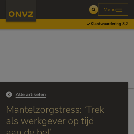
Skip to main content
Homepage ONVZ Werkgever
Menu
Open
Klantwaardering 8,2
Ga terug naar
Alle artikelen
Mantelzorgstress: ‘Trek
als werkgever op tijd
aan de bel’