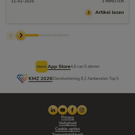
werkgeversbijdrage
11-02-2025
3 MINUTEN
Artikel lezen
Voettekst
App Store
4,6 van 5 sterren
KMZ 2026
Dienstverlening 8,2 Aanbevelen Top 5
LinkedIn
Youtube
Facebook
Instagram
Privacy
Veiligheid
Cookie-opties
Toegankelijkheid