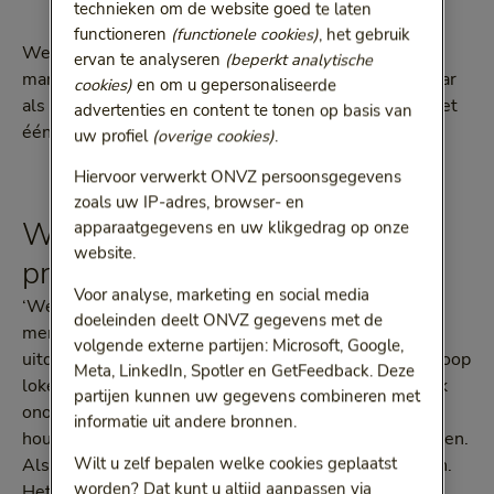
technieken om de website goed te laten
functioneren
(functionele cookies)
, het gebruik
Welke ondersteuning biedt de
ZorgConsulent
voor
ervan te analyseren
(beperkt analytische
mantelzorgende werknemers? En waarom heeft u daar
cookies)
en om u gepersonaliseerde
als werkgever baat bij? We gaan erover in gesprek met
advertenties en content te tonen op basis van
één van onze ZorgConsulenten.
uw profiel
(overige cookies)
.
Hiervoor verwerkt ONVZ persoonsgegevens
zoals uw IP-adres, browser- en
Wat doet de ZorgConsulent
apparaatgegevens en uw klikgedrag op onze
website.
precies?
Voor analyse, marketing en social media
‘We zorgen dat mensen sneller zorg krijgen. Veel
doeleinden deelt ONVZ gegevens met de
mensen zijn onwetend over de mogelijkheden en
volgende externe partijen: Microsoft, Google,
uitdagingen binnen de gezondheidszorg. Er zijn een hoop
Meta, LinkedIn, Spotler en GetFeedback. Deze
loketten waar je terecht kunt, maar dat maakt het ook
partijen kunnen uw gegevens combineren met
onoverzichtelijker. Formulieren invullen, gesprekken
informatie uit andere bronnen.
houden, vervanging regelen: er komt een hoop bij kijken.
Wilt u zelf bepalen welke cookies geplaatst
Als je in de waan van de zorg zit, denk je daar niet aan.
worden? Dat kunt u altijd aanpassen via
Het is fijn als iemand je daarin begeleidt. Die gratis