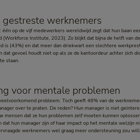
 gestreste werknemers
om: één op de vijf medewerkers wereldwijd zegt dat hun baan ee
(Workforce Institute, 2023). Zo blijkt dat bijna de helft van
d is (43%) en dat meer dan driekwart een slechtere werkprest
 dat gevoel houdt niet op als ze de kantoordeur achter zich di
te staan.
ng voor mentale problemen
 veelvoorkomend probleem. Toch geeft 48% van de werknemer
nager over te praten. De reden? Hun manager is niet geïntere
 mensen dat ze hun problemen zelf moeten kunnen oplossen (
dat hun manager zijn of haar impact op het mentale welzijn ni
dervraagde werknemers wel graag meer ondersteuning zou will