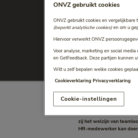
ONVZ gebruikt cookies
Ga terug naar
Alle artikelen
ONVZ gebruikt cookies en vergelijkbare 
Dit is de 
(beperkt analytische cookies)
en om u gepe
Hiervoor verwerkt ONVZ persoonsgegeve
leidersch
Voor analyse, marketing en social media
en GetFeedback. Deze partijen kunnen u
Vitaliteit
Achtergr
Categorie:
Cat
Wilt u zelf bepalen welke cookies geplaa
Cookieverklaring
Privacyverklaring
Cookie-instellingen
60% van de medewerkers w
blijkt uit onderzoek van 
werknemers zich voelen. E
zij het welzijn van teamled
HR-medewerker kan doen om