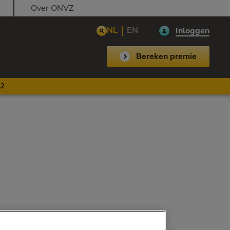
Over ONVZ
NL
EN
Inloggen
Bereken premie
,2