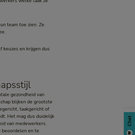
ewerkers welke taak ze
hun team toe zien. Ze
ee.
f keuzes en krijgen dus
apsstijl
ntale gezondheid van
chap blijken de grootste
gericht, taakgericht of
edt. Het mag dus duidelijk
Chat
heid van medewerkers.
e beoordelen en te