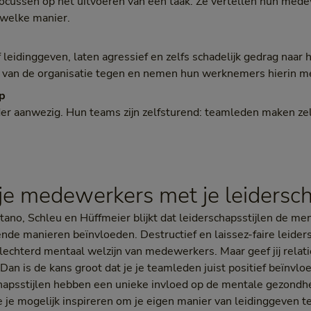
ocussen op het uitvoeren van een taak. Ze vertellen hun med
 welke manier.
 leidinggeven, laten agressief en zelfs schadelijk gedrag naar 
 van de organisatie tegen en nemen hun werknemers hierin m
ap
er aanwezig. Hun teams zijn zelfsturend: teamleden maken zel
je medewerkers met je leidersch
ano, Schleu en Hüffmeier blijkt dat leiderschapsstijlen de me
de manieren beïnvloeden. Destructief en laissez-faire leiders
lechterd mentaal welzijn van medewerkers. Maar geef jij relatie
Dan is de kans groot dat je je teamleden juist positief beïnvlo
schapsstijlen hebben een unieke invloed op de mentale gezond
 je mogelijk inspireren om je eigen manier van leidinggeven t