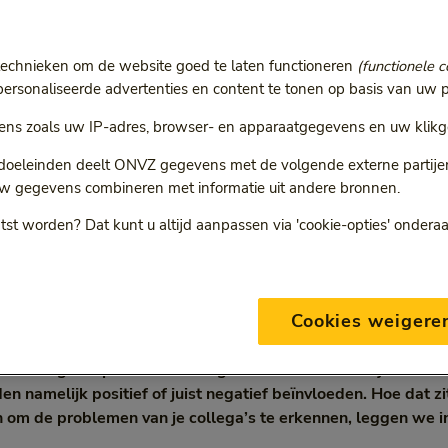
technieken om de website goed te laten functioneren
(functionele c
invloed van je
rsonaliseerde advertenties en content te tonen op basis van uw p
ns zoals uw IP-adres, browser- en apparaatgegevens en uw klikg
apsstijl op teamleden
 doeleinden deelt ONVZ gegevens met de volgende externe partijen:
w gegevens combineren met informatie uit andere bronnen.
ond
4 min
15 mei 2024
egorie:
Leestijd:
4 minuten
tst worden? Dat kunt u altijd aanpassen via 'cookie-opties' ondera
Cookies weigere
ereldwijd geeft aan dat hun baan hun mentale gezondheid 
The Workforce Institute (2023). De werkomgeving heeft dus
n managers spelen daar een grote rol in. Afhankelijk van de 
en namelijk positief of juist negatief beïnvloeden. Hoe dat zi
 de problemen van je collega’s te erkennen, leggen we in di