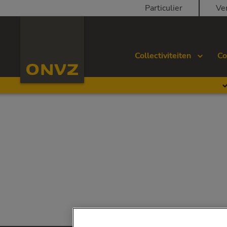
Skip to main content
Particulier
Ve
Homepage ONVZ Werkgever
Collectiviteiten
Co