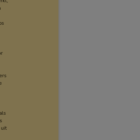
rkt,
m
ps
or
ers
e
e
als
s
uit