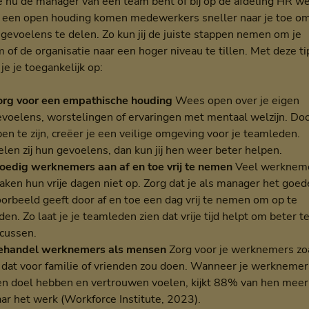
e nu de manager van een team bent of bij op de afdeling HR we
 een open houding komen medewerkers sneller naar je toe o
gevoelens te delen. Zo kun jij de juiste stappen nemen om je
 of de organisatie naar een hoger niveau te tillen. Met deze ti
 je je toegankelijk op:
org voor een empathische houding
Wees open over je eigen
evoelens, worstelingen of ervaringen met mentaal welzijn. Do
en te zijn, creëer je een veilige omgeving voor je teamleden.
len zij hun gevoelens, dan kun jij hen weer beter helpen.
oedig werknemers aan af en toe vrij te nemen
Veel werknem
aken hun vrije dagen niet op. Zorg dat je als manager het goed
oorbeeld geeft door af en toe een dag vrij te nemen om op te
den. Zo laat je je teamleden zien dat vrije tijd helpt om beter t
ocussen.
ehandel werknemers als mensen
Zorg voor je werknemers zo
e dat voor familie of vrienden zou doen. Wanneer je werknemer
en doel hebben en vertrouwen voelen, kijkt 88% van hen meer 
ar het werk (Workforce Institute, 2023).