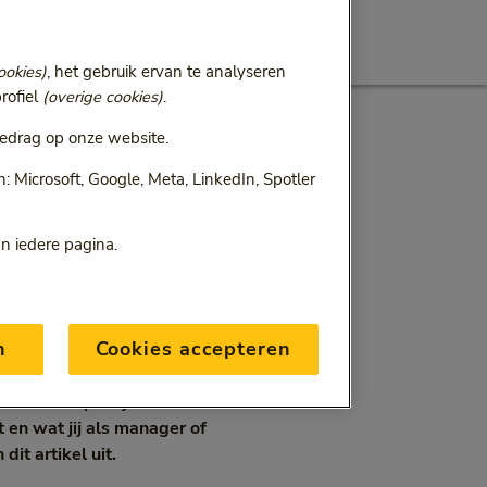
ookies)
, het gebruik ervan te analyseren
rofiel
(overige cookies)
.
edrag op onze website.
 Microsoft, Google, Meta, LinkedIn, Spotler
an iedere pagina.
n
Cookies accepteren
sterk beïnvloedt. Dat
 een enorme impact op hoe
leiderschapsstijl kunnen
t en wat jij als manager of
t artikel uit.