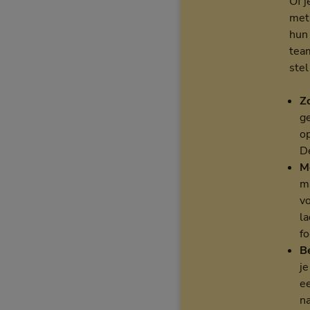
Of j
met
hun 
team
stel
Z
g
op
De
M
m
v
la
f
B
j
e
na