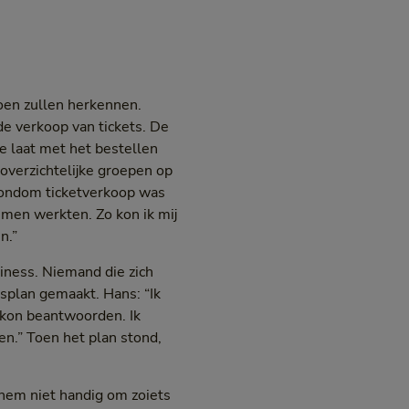
oen zullen herkennen.
 de verkoop van tickets. De
 te laat met het bestellen
onoverzichtelijke groepen op
 rondom ticketverkoop was
emen werkten. Zo kon ik mij
n.”
siness. Niemand die zich
ssplan gemaakt. Hans: “Ik
n kon beantwoorden. Ik
n.” Toen het plan stond,
 hem niet handig om zoiets