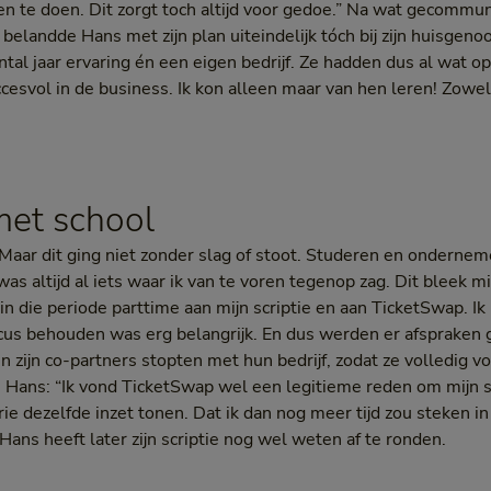
en te doen. Dit zorgt toch altijd voor gedoe.” Na wat gecomm
 belandde Hans met zijn plan uiteindelijk tóch bij zijn huisgen
antal jaar ervaring én een eigen bedrijf. Ze hadden dus al wat
cesvol in de business. Ik kon alleen maar van hen leren! Zowel
et school
Maar dit ging niet zonder slag of stoot. Studeren en ondernem
 was altijd al iets waar ik van te voren tegenop zag. Dit bleek mi
 in die periode parttime aan mijn scriptie en aan TicketSwap. I
cus behouden was erg belangrijk. En dus werden er afspraken 
n zijn co-partners stopten met hun bedrijf, zodat ze volledig 
Hans: “Ik vond TicketSwap wel een legitieme reden om mijn s
e dezelfde inzet tonen. Dat ik dan nog meer tijd zou steken in m
 Hans heeft later zijn scriptie nog wel weten af te ronden.