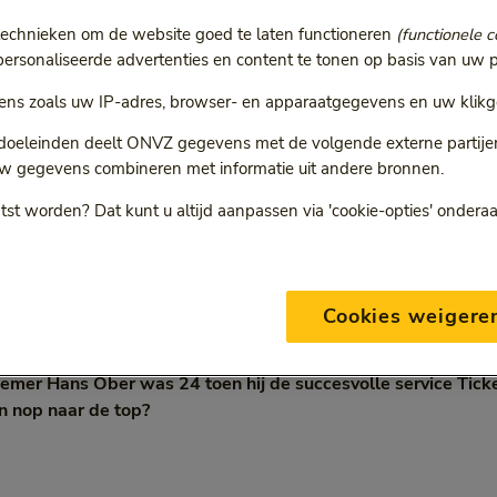
technieken om de website goed te laten functioneren
(functionele c
rsonaliseerde advertenties en content te tonen op basis van uw p
kiezen: in loondienst of
ns zoals uw IP-adres, browser- en apparaatgegevens en uw klikg
 doeleinden deelt ONVZ gegevens met de volgende externe partijen:
TicketSwap maken.”
w gegevens combineren met informatie uit andere bronnen.
tst worden? Dat kunt u altijd aanpassen via 'cookie-opties' ondera
6 min
4 januari 2018
orie:
Leestijd:
6 minuten
Cookies weigere
ergert je aan het feit dat je festivaltickets altijd misloopt. Wa
emer Hans Ober was 24 toen hij de succesvolle service Tic
n nop naar de top?