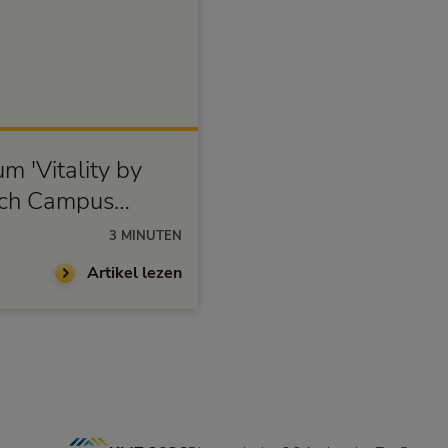
Vitaliteit
m 'Vitality by
Zo zorgen ONVZ en 
ech Campus
samen voor fitte en
medewerkers
3 MINUTEN
21-05-2025
Artikel lezen