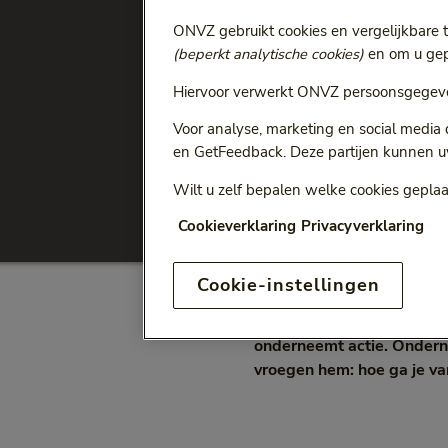
ONVZ gebruikt cookies en vergelijkbare 
Ga terug naar
Alle artikelen
(beperkt analytische cookies)
en om u gepe
“Ik moest 
Hiervoor verwerkt ONVZ persoonsgegeve
Voor analyse, marketing en social media
iets van 
en GetFeedback. Deze partijen kunnen u
Wilt u zelf bepalen welke cookies geplaa
Vitaliteit
Interview
Categorie:
Categ
Cookieverklaring
Privacyverklaring
Cookie-instellingen
Je bent jong, student én je 
onderneemt actie. Ondern
vroegen hem: hoe ga je va