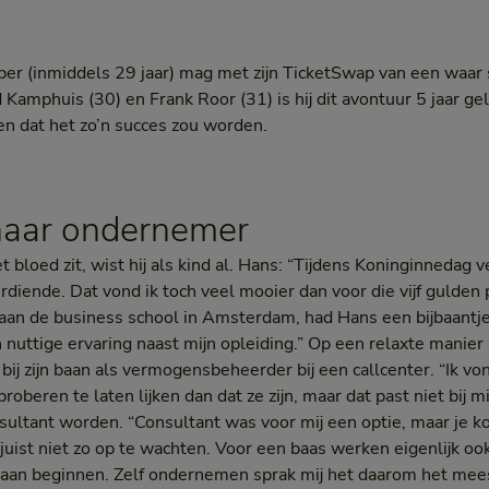
r (inmiddels 29 jaar) mag met zijn TicketSwap van een waar
amphuis (30) en Frank Roor (31) is hij dit avontuur 5 jaar g
n dat het zo’n succes zou worden.
naar ondernemer
loed zit, wist hij als kind al. Hans: “Tijdens Koninginnedag v
rdiende. Dat vond ik toch veel mooier dan voor die vijf gulden
r aan de business school in Amsterdam, had Hans een bijbaantj
 nuttige ervaring naast mijn opleiding.” Op een relaxte manier 
ij zijn baan als vermogensbeheerder bij een callcenter. “Ik von
beren te laten lijken dan dat ze zijn, maar dat past niet bij mij.
ultant worden. “Consultant was voor mij een optie, maar je k
k juist niet zo op te wachten. Voor een baas werken eigenlijk oo
aan beginnen. Zelf ondernemen sprak mij het daarom het mees