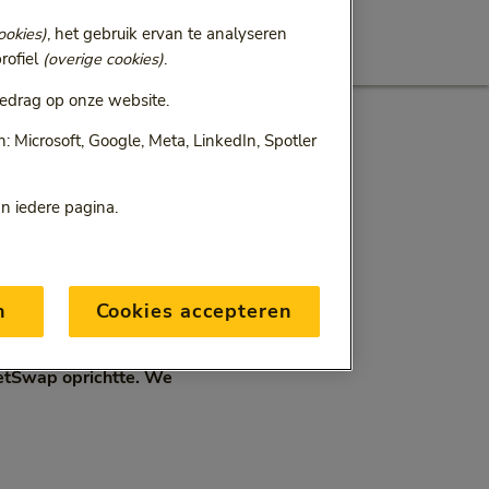
ookies)
, het gebruik ervan te analyseren
rofiel
(overige cookies)
.
 écht
edrag op onze website.
 Microsoft, Google, Meta, LinkedIn, Spotler
an iedere pagina.
n
Cookies accepteren
t doe je dan? Juist: je
ketSwap oprichtte. We