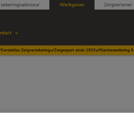
rzekeringsadviseur
Werkgever
Zorgverlener
ntact
Eersteklas Zorgverzekering
Zorgexpert sinds 1933
Klantwaardering 8