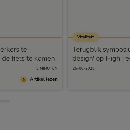
Vitaliteit
erkers te
Terugblik symposiu
 de fiets te komen
design' op High T
Eindhoven
3 MINUTEN
25-06-2025
Artikel lezen