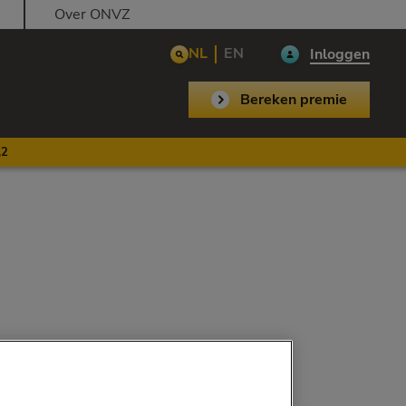
Over ONVZ
NL
EN
Inloggen
Bereken premie
,2