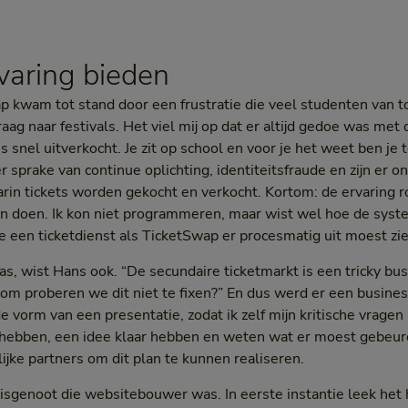
varing bieden
 kwam tot stand door een frustratie die veel studenten van t
aag naar festivals. Het viel mij op dat er altijd gedoe was met
us snel uitverkocht. Je zit op school en voor je het weet ben je
er sprake van continue oplichting, identiteitsfraude en zijn er 
arin tickets worden gekocht en verkocht. Kortom: de ervaring
 aan doen. Ik kon niet programmeren, maar wist wel hoe de syst
 een ticketdienst als TicketSwap er procesmatig uit moest zie
as, wist Hans ook. “De secundaire ticketmarkt is een tricky bu
rom proberen we dit niet te fixen?” En dus werd er een busine
e vorm van een presentatie, zodat ik zelf mijn kritische vrage
 hebben, een idee klaar hebben en weten wat er moest gebeure
jke partners om dit plan te kunnen realiseren.
uisgenoot die websitebouwer was. In eerste instantie leek het