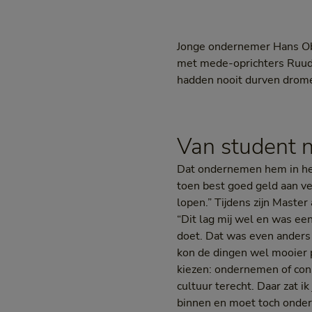
Jonge ondernemer Hans Obe
met mede-oprichters Ruud K
hadden nooit durven drome
Van student 
Dat ondernemen hem in het b
toen best goed geld aan ve
lopen.” Tijdens zijn Maste
“Dit lag mij wel en was een
doet. Dat was even anders b
kon de dingen wel mooier pro
kiezen: ondernemen of cons
cultuur terecht. Daar zat i
binnen en moet toch onder