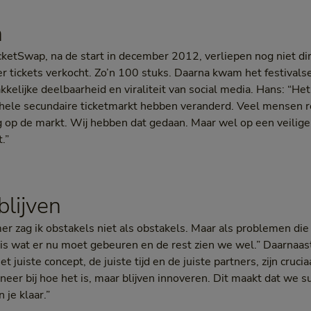
n
etSwap, na de start in december 2012, verliepen nog niet dir
tickets verkocht. Zo’n 100 stuks. Daarna kwam het festivalse
elijke deelbaarheid en viraliteit van social media. Hans: “Het
 hele secundaire ticketmarkt hebben veranderd. Veel mensen r
 op de markt. Wij hebben dat gedaan. Maar wel op een veilige
.”
 blijven
r zag ik obstakels niet als obstakels. Maar als problemen di
t is wat er nu moet gebeuren en de rest zien we wel.” Daarnaast
t juiste concept, de juiste tijd en de juiste partners, zijn crucia
neer bij hoe het is, maar blijven innoveren. Dit maakt dat we su
 je klaar.”