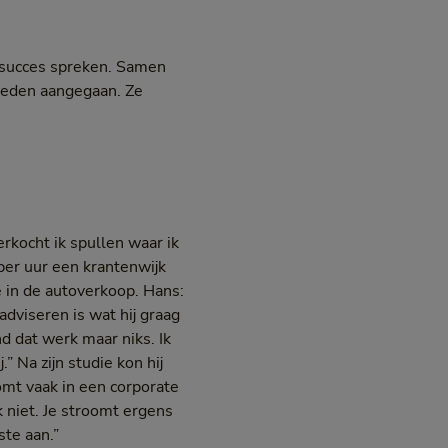
 succes spreken. Samen
eleden aangegaan. Ze
erkocht ik spullen waar ik
 per uur een krantenwijk
e in de autoverkoop. Hans:
adviseren is wat hij graag
d dat werk maar niks. Ik
” Na zijn studie kon hij
omt vaak in een corporate
k niet. Je stroomt ergens
te aan.”