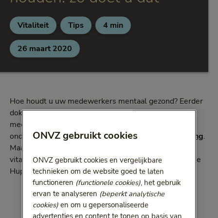
Vitaliteit
Tips
4 min
Categorie:
Categorie:
Leestijd:
4 minuten
26 maart 2020
Hoe houdt u uw medewerkers mentaal gezond? Eerder
doken we samen met vier bedrijven uit onze lijst van
meest Vitale Bedrijven van Nederland in de
ONVZ gebruikt cookies
onderwerpen
fysieke gezondheid
en
gezonde voeding
.
Maar ook de mentale gezondheid draagt bij aan een
vitaal werkklimaat. Consultancybureaus EIFFEL en The
ONVZ gebruikt cookies en vergelijkbare
Hup vertellen.
technieken om de website goed te laten
functioneren
(functionele cookies)
, het gebruik
ervan te analyseren
(beperkt analytische
cookies)
en om u gepersonaliseerde
advertenties en content te tonen op basis van