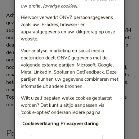
uw profiel
(overige cookies)
.
Acht van de tien werkgevers beschouwen mentale
Hiervoor verwerkt ONVZ persoonsgegevens
gezondheid als een zeer belangrijke indicator voor het
zoals uw IP-adres, browser- en
succes van het bedrijf, blijkt uit
onderzoek
van het RIVM
apparaatgegevens en uw klikgedrag op onze
onder 3100 werkgevers. De helft van die bedrijven treft
website.
daadwerkelijk preventiemaatregelen die gericht zijn op
Voor analyse, marketing en social media
de mentale gezondheid van werknemers. Vooral het
doeleinden deelt ONVZ gegevens met de
onderwijs en de gezondheids- en welzijnszorg scoren
volgende externe partijen: Microsoft, Google,
hoog. ‘Vitaliteit is een gedeelde verantwoordelijkheid,
Meta, LinkedIn, Spotler en GetFeedback. Deze
maar je kunt als organisatie veel handvatten bieden als
partijen kunnen uw gegevens combineren met
het gaat om mentale gezondheid’, zegt Moniek Roijers,
informatie uit andere bronnen.
marketing- en communicatieadviseur
EIFFEL
&
Topsport bij EIFFEL. ‘De mentale gezondheid van onze
Wilt u zelf bepalen welke cookies geplaatst
medewerkers is iets wat wij omarmen.’
worden? Dat kunt u altijd aanpassen via
'cookie-opties' onderaan iedere pagina.
Cookieverklaring
Privacyverklaring
Persoonlijk leiderschap