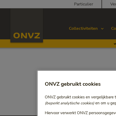
Skip to main content
Particulier
Ve
Homepage ONVZ Werkgever
Collectiviteiten
Co
ONVZ gebruikt cookies
ONVZ gebruikt cookies en vergelijkbare 
(beperkt analytische cookies)
en om u gepe
Hiervoor verwerkt ONVZ persoonsgegeve