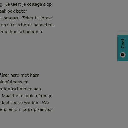
 “Je leert je collega’s op
aak ook beter
t omgaan. Zeker bij jonge
en stress beter handelen.
er in hun schoenen te
Chat
f jaar hard met haar
 mindfulness en
ardloopschoenen aan.
. Maar het is ook tof om je
 doel toe te werken. We
vendien om ook op kantoor