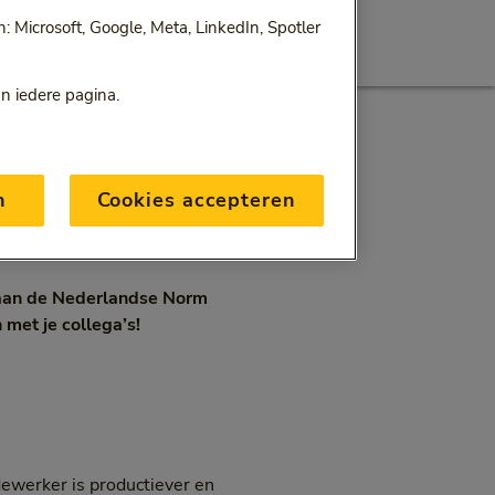
 Microsoft, Google, Meta, LinkedIn, Spotler
an iedere pagina.
n
Cookies accepteren
 aan de Nederlandse Norm
met je collega’s!
dewerker is productiever en