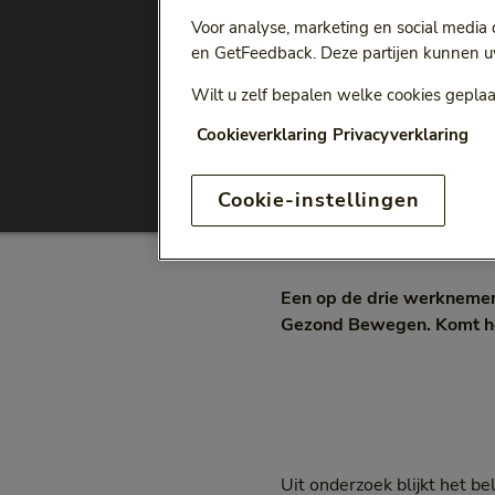
Voor analyse, marketing en social media
Ga terug naar
Alle artikelen
en GetFeedback. Deze partijen kunnen u
Meer spor
Wilt u zelf bepalen welke cookies geplaa
Cookieverklaring
Privacyverklaring
Vitaliteit
Achtergr
Categorie:
Cat
Cookie-instellingen
Een op de drie werknemer
Gezond Bewegen. Komt het 
Uit onderzoek blijkt het b