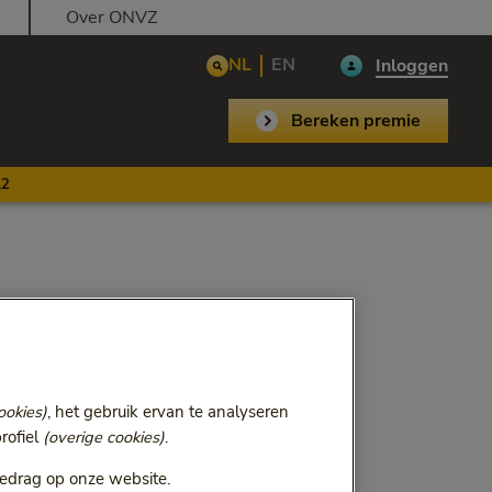
Over ONVZ
NL
EN
Inloggen
Bereken premie
,2
ookies)
, het gebruik ervan te analyseren
rofiel
(overige cookies)
.
edrag op onze website.