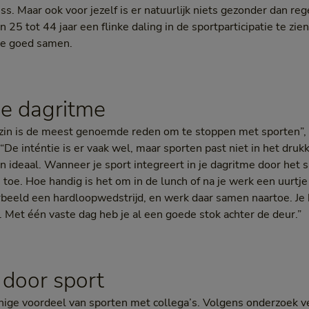
. Maar ook voor jezelf is er natuurlijk niets gezonder dan reg
van 25 tot 44 jaar een flinke daling in de sportparticipatie te z
kke goed samen.
 je dagritme
zin is de meest genoemde reden om te stoppen met sporten”, l
“De inténtie is er vaak wel, maar sporten past niet in het druk
an ideaal. Wanneer je sport integreert in je dagritme door het
 toe. Hoe handig is het om in de lunch of na je werk een uurtj
rbeeld een hardloopwedstrijd, en werk daar samen naartoe. Je h
 Met één vaste dag heb je al een goede stok achter de deur.”
 door sport
 enige voordeel van sporten met collega’s. Volgens onderzoek v