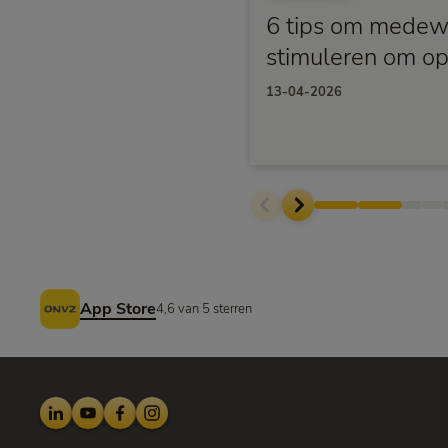
6 tips om medew
stimuleren om op
13-04-2026
Voettekst
App Store
4,6 van 5 sterren
LinkedIn
Youtube
Facebook
Instagram