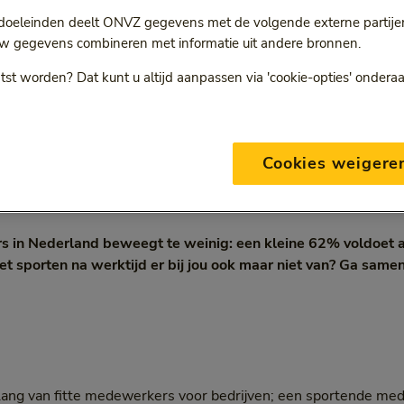
 doeleinden deelt ONVZ gegevens met de volgende externe partijen:
w gegevens combineren met informatie uit andere bronnen.
ten? Ga met collega’s!
tst worden? Dat kunt u altijd aanpassen via 'cookie-opties' ondera
ond
5 min
21 september 2016
egorie:
Leestijd:
5 minuten
Cookies weigere
s in Nederland beweegt te weinig: een kleine 62% voldoet
sporten na werktijd er bij jou ook maar niet van? Ga samen 
elang van fitte medewerkers voor bedrijven; een sportende me