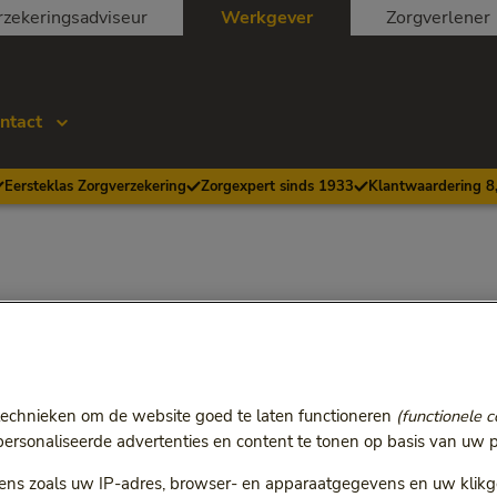
rzekeringsadviseur
Werkgever
Zorgverlener
ntact
Eersteklas Zorgverzekering
Zorgexpert sinds 1933
Klantwaardering 8
technieken om de website goed te laten functioneren
(functionele c
rsonaliseerde advertenties en content te tonen op basis van uw p
ns zoals uw IP-adres, browser- en apparaatgegevens en uw klikg