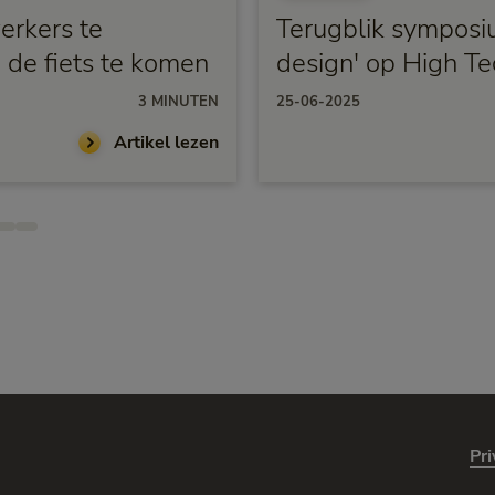
erkers te
Terugblik symposiu
 de fiets te komen
design' op High T
Eindhoven
3 MINUTEN
25-06-2025
Artikel lezen
Pri