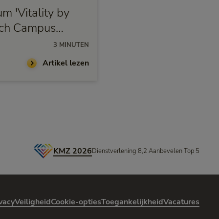
m 'Vitality by
Zo zorgen ONVZ en 
ech Campus
samen voor fitte en
medewerkers
3 MINUTEN
21-05-2025
Artikel lezen
KMZ 2026
Dienstverlening 8,2 Aanbevelen Top 5
vacy
Veiligheid
Cookie-opties
Toegankelijkheid
Vacatures