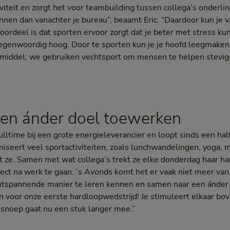
viteit en zorgt het voor teambuilding tussen collega’s onderling.
nen dan vanachter je bureau”, beaamt Eric. “Daardoor kun je v
rdeel is dat sporten ervoor zorgt dat je beter met stress kun
egenwoordig hoog. Door te sporten kun je je hoofd leegmaken 
s middel; we gebruiken vechtsport om mensen te helpen stevig
en ánder doel toewerken
ulltime bij een grote energieleverancier en loopt sinds een hal
aniseert veel sportactiviteiten, zoals lunchwandelingen, yoga,
lt ze. Samen met wat collega’s trekt ze elke donderdag haar h
irect na werk te gaan. ’s Avonds komt het er vaak niet meer van
ontspannende manier te leren kennen en samen naar een ánder
 voor onze eerste hardloopwedstrijd! Je stimuleert elkaar bo
 snoep gaat nu een stuk langer mee.”