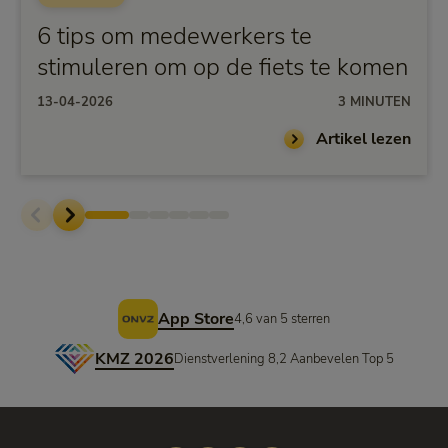
6 tips om medewerkers te
stimuleren om op de fiets te komen
13-04-2026
3 MINUTEN
Artikel lezen
Voettekst
App Store
4,6 van 5 sterren
KMZ 2026
Dienstverlening 8,2 Aanbevelen Top 5