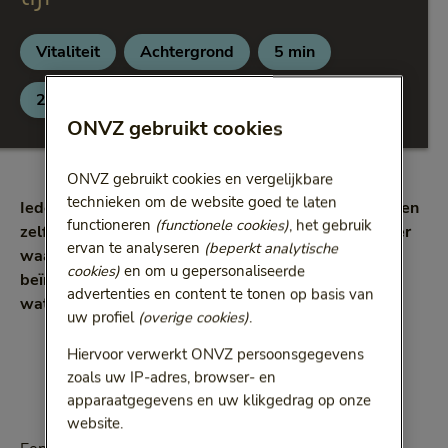
Vitaliteit
Achtergrond
5 min
Categorie:
Categorie:
Leestijd:
5 minuten
27 juni 2017
ONVZ gebruikt cookies
ONVZ gebruikt cookies en vergelijkbare
technieken om de website goed te laten
Iedereen heeft weleens last van hoofdpijn. Sommigen
functioneren
(functionele cookies)
, het gebruik
zelfs chronisch, wat het dagelijks leven en de manier
ervan te analyseren
(beperkt analytische
waarop je op het werk functioneert erg kan
cookies)
en om u gepersonaliseerde
beïnvloeden. Wat is spanningshoofdpijn precies en
advertenties en content te tonen op basis van
wat kun je er tegen doen?
uw profiel
(overige cookies)
.
Hiervoor verwerkt ONVZ persoonsgegevens
zoals uw IP-adres, browser- en
apparaatgegevens en uw klikgedrag op onze
website.