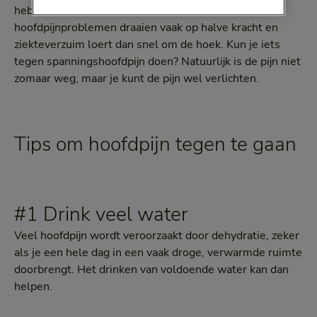
hebben voor het functioneren. Mensen met
hoofdpijnproblemen draaien vaak op halve kracht en
ziekteverzuim loert dan snel om de hoek. Kun je iets
tegen spanningshoofdpijn doen? Natuurlijk is de pijn niet
zomaar weg, maar je kunt de pijn wel verlichten.
Tips om hoofdpijn tegen te gaan
#1 Drink veel water
Veel hoofdpijn wordt veroorzaakt door dehydratie, zeker
als je een hele dag in een vaak droge, verwarmde ruimte
doorbrengt. Het drinken van voldoende water kan dan
helpen.