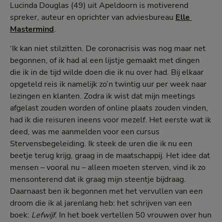
Lucinda Douglas (49) uit Apeldoorn is motiverend
spreker, auteur en oprichter van adviesbureau
Elle 
Mastermind
.
‘Ik kan niet stilzitten. De coronacrisis was nog maar net
begonnen, of ik had al een lijstje gemaakt met dingen
die ik in de tijd wilde doen die ik nu over had. Bij elkaar
opgeteld reis ik namelijk zo’n twintig uur per week naar
lezingen en klanten. Zodra ik wist dat mijn meetings
afgelast zouden worden of online plaats zouden vinden,
had ik die reisuren ineens voor mezelf. Het eerste wat ik
deed, was me aanmelden voor een cursus
Stervensbegeleiding. Ik steek de uren die ik nu een
beetje terug krijg, graag in de maatschappij. Het idee dat
mensen – vooral nu – alleen moeten sterven, vind ik zo
mensonterend dat ik graag mijn steentje bijdraag.
Daarnaast ben ik begonnen met het vervullen van een
droom die ik al jarenlang heb: het schrijven van een
boek:
Lefwijf
. In het boek vertellen 50 vrouwen over hun