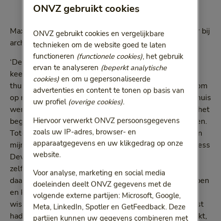
ONVZ gebruikt cookies
Max Petit (22) uit Breda is Junior Business Developer bij
ONVZ gebruikt cookies en vergelijkbare
architectenbureau
City Foerster
.
technieken om de website goed te laten
functioneren
(functionele cookies)
, het gebruik
‘De fiets, de trein en het pontje: ik gebruikte ze twee
ervan te analyseren
(beperkt analytische
keer per dag, vijf dagen per week. Voordat we gingen
cookies)
en om u gepersonaliseerde
thuiswerken, deed ik er gemiddeld 50 minuten over om
advertenties en content te tonen op basis van
op mijn werk in Rotterdam te komen. Doordat ik nu thuis
uw profiel
(overige cookies)
.
werk en die reistijd wegvalt, heb ik veel vrije uren. In het
Hiervoor verwerkt ONVZ persoonsgegevens
begin was het zoeken naar hoe ik die tijd wilde invullen.
zoals uw IP-adres, browser- en
Totdat ik bedacht dat ik nog een kast nodig had voor in
apparaatgegevens en uw klikgedrag op onze
mijn huis. Mijn functie bij City Foerster is Junior Business
website.
Developer, maar het leek me een leuke uitdaging om
zelf een keer iets te gaan ontwerpen en ook
Voor analyse, marketing en social media
daadwerkelijk te bouwen. Ik ben me erin gaan verdiepen
doeleinden deelt ONVZ gegevens met de
en kwam erachter dat ik tot mijn verbazing vrij weinig
volgende externe partijen: Microsoft, Google,
wist over hoe meubels in elkaar steken. Voor mijn kast
Meta, LinkedIn, Spotler en GetFeedback. Deze
had ik binnen een mum van tijd pallets op de kop getikt,
partijen kunnen uw gegevens combineren met