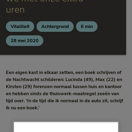
uren
Vitaliteit
Achtergrond
6 min
Categorie:
Categorie:
Leestijd:
6 minuten
28 mei 2020
Een eigen kast in elkaar zetten, een boek schrijven of
de Nachtwacht schilderen: Lucinda (49), Max (22) en
Kirsten (29) forenzen normaal tussen huis en kantoor
en hebben sinds de thuiswerk-maatregel zeeën van
tijd over. ‘In de tijd die ik normaal in de auto zit, schrijf
ik nu een boek.’