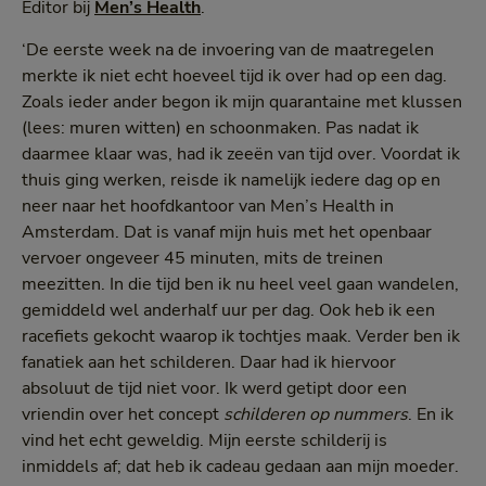
Editor bij
Men’s Health
.
‘De eerste week na de invoering van de maatregelen
merkte ik niet echt hoeveel tijd ik over had op een dag.
Zoals ieder ander begon ik mijn quarantaine met klussen
(lees: muren witten) en schoonmaken. Pas nadat ik
daarmee klaar was, had ik zeeën van tijd over. Voordat ik
thuis ging werken, reisde ik namelijk iedere dag op en
neer naar het hoofdkantoor van Men’s Health in
Amsterdam. Dat is vanaf mijn huis met het openbaar
vervoer ongeveer 45 minuten, mits de treinen
meezitten. In die tijd ben ik nu heel veel gaan wandelen,
gemiddeld wel anderhalf uur per dag. Ook heb ik een
racefiets gekocht waarop ik tochtjes maak. Verder ben ik
fanatiek aan het schilderen. Daar had ik hiervoor
absoluut de tijd niet voor. Ik werd getipt door een
vriendin over het concept
schilderen
op nummers
. En ik
vind het echt geweldig. Mijn eerste schilderij is
inmiddels af; dat heb ik cadeau gedaan aan mijn moeder.