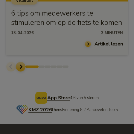
Vitaliteit
6 tips om medewerkers te
stimuleren om op de fiets te komen
13-04-2026
3 MINUTEN
Artikel lezen
Voettekst
App Store
4,6 van 5 sterren
KMZ 2026
Dienstverlening 8,2 Aanbevelen Top 5