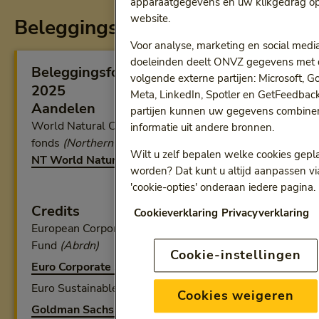
apparaatgegevens en uw klikgedrag o
website.
Beleggingsportefeuille
Voor analyse, marketing en social medi
doeleinden deelt ONVZ gegevens met 
Beleggingsfondsen per 31 december
volgende externe partijen: Microsoft, G
2025
Meta, LinkedIn, Spotler en GetFeedbac
Aandelen
partijen kunnen uw gegevens combine
World Natural Capital PAB Index II
informatie uit andere bronnen.
fonds
(Northern Trust)
Wilt u zelf bepalen welke cookies gepl
NT World Natural Capital PAB Index II FGR Fund (the
worden? Dat kunt u altijd aanpassen vi
'cookie-opties' onderaan iedere pagina.
Credits
Cookieverklaring
Privacyverklaring
European Corporate Bond Sustainable Bond
Fund
(Abrdn)
Cookie-instellingen
Euro Corporate Sustainable Bond Fund - D Acc EUR
Euro Sustainable Credit (ex-Financials)
(GSAM)
Cookies weigeren
Goldman Sachs Euro Sustainable Credit (ex-Financials