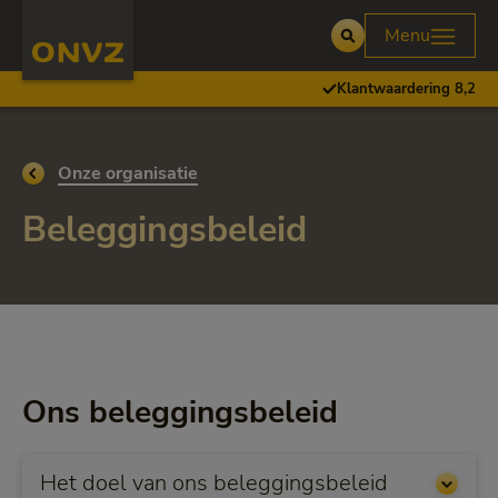
Skip to main content
Homepage ONVZ Over ONVZ
Menu
Open
Klantwaardering 8,2
Ga terug naar
Onze organisatie
Beleggingsbeleid
Ons beleggingsbeleid
Het doel van ons beleggingsbeleid