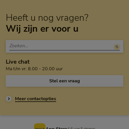
Heeft u nog vragen?
Wij zijn er voor u
Live chat
Maandag tot en met vrijdag van a
Ma t/m vr: 8.00 - 20.00 uur
Open de chat en
Stel een vraag
Meer contactopties
Voettekst
4,6 van 5 sterren