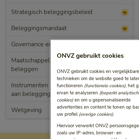
Strategisch beleggingsbeleid
Beleggingsmandaat
Governance en organisatie
ONVZ gebruikt cookies
Maatschappelijk verantwoord
beleggen
ONVZ gebruikt cookies en vergelijkbar
technieken om de website goed te late
Instrumenten om invulling te geven
functioneren
(functionele cookies)
, het 
aan beleggingsportefeuille
ervan te analyseren
(beperkt analytisch
cookies)
en om u gepersonaliseerde
advertenties en content te tonen op ba
Wetgeving
uw profiel
(overige cookies)
.
Hiervoor verwerkt ONVZ persoonsgeg
zoals uw IP-adres, browser- en