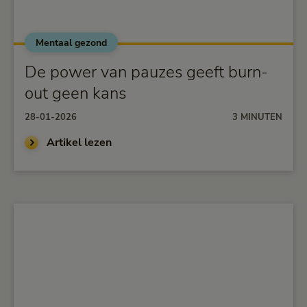
Mentaal gezond
alt="De power van pauzes geeft burn-out geen kans">
De power van pauzes geeft burn-
out geen kans
28-01-2026
3 MINUTEN
Artikel lezen