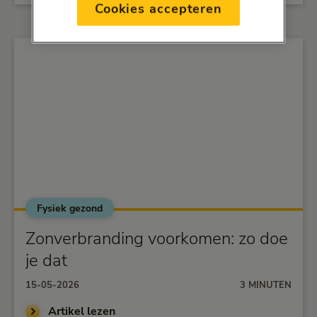
Cookies accepteren
Fysiek gezond
alt="Zonverbranding voorkomen: zo doe je dat">
Zonverbranding voorkomen: zo doe
je dat
15-05-2026
3 MINUTEN
Artikel lezen