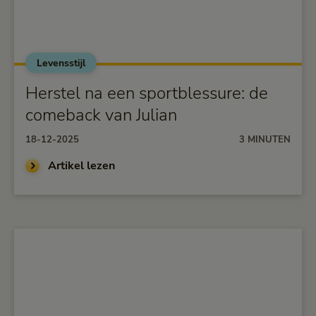
Levensstijl
alt="Herstel na een sportblessure: de comeback van
Julian">
Herstel na een sportblessure: de
comeback van Julian
18-12-2025
3 MINUTEN
Artikel lezen