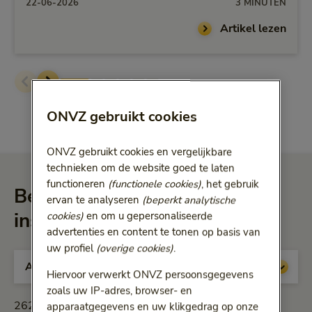
22-06-2026
3 MINUTEN
Artikel lezen
ONVZ gebruikt cookies
ONVZ gebruikt cookies en vergelijkbare
technieken om de website goed te laten
functioneren
(functionele cookies)
, het gebruik
Benieuwd naar nog meer
ervan te analyseren
(beperkt analytische
inspiratie?
cookies)
en om u gepersonaliseerde
advertenties en content te tonen op basis van
uw profiel
(overige cookies)
.
Hiervoor verwerkt ONVZ persoonsgegevens
zoals uw IP-adres, browser- en
262 artikelen weergegeven
apparaatgegevens en uw klikgedrag op onze