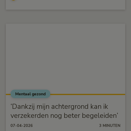
Mentaal gezond
alt="‘Dankzij mijn achtergrond kan ik verzekerden nog
beter begeleiden’">
‘Dankzij mijn achtergrond kan ik
verzekerden nog beter begeleiden’
07-04-2026
3 MINUTEN