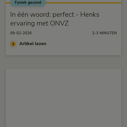
Fysiek gezond
alt="In één woord: perfect - Henks ervaring met
ONVZ">
In één woord: perfect - Henks
ervaring met ONVZ
09-02-2026
2-3 MINUTEN
Artikel lezen