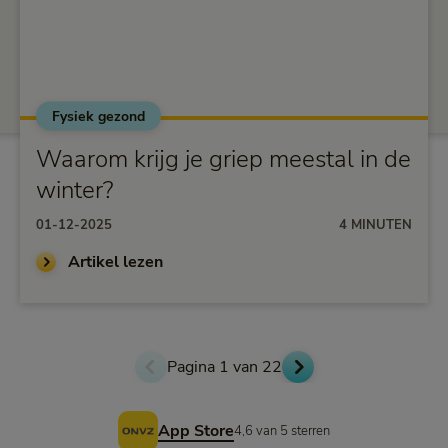
Fysiek gezond
alt="Waarom krijg je griep meestal in de winter?">
Waarom krijg je griep meestal in de
winter?
01-12-2025
4 MINUTEN
Artikel lezen
Pagina 1 van 22
Voettekst
App Store
4,6 van 5 sterren