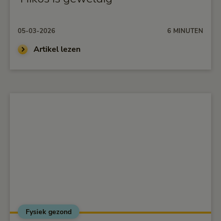
05-03-2026
6 MINUTEN
Artikel lezen
Fysiek gezond
alt="Versla je verkoudheid met deze 5 tips">