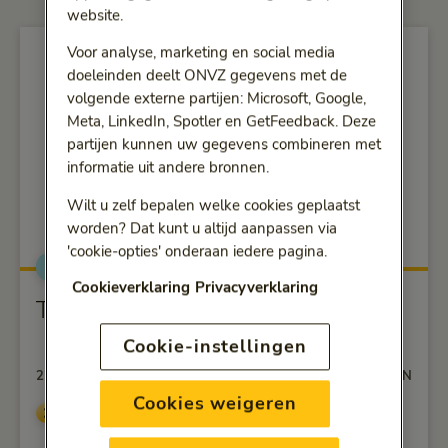
website.
Voor analyse, marketing en social media
doeleinden deelt ONVZ gegevens met de
volgende externe partijen: Microsoft, Google,
Meta, LinkedIn, Spotler en GetFeedback. Deze
partijen kunnen uw gegevens combineren met
informatie uit andere bronnen.
Wilt u zelf bepalen welke cookies geplaatst
worden? Dat kunt u altijd aanpassen via
'cookie-opties' onderaan iedere pagina.
Fysiek gezond
alt="Tips voor sporten met warm weer">
Cookieverklaring
Privacyverklaring
Tips voor sporten met warm weer
Cookie-instellingen
22-06-2026
3 MINUTEN
Cookies weigeren
Artikel lezen