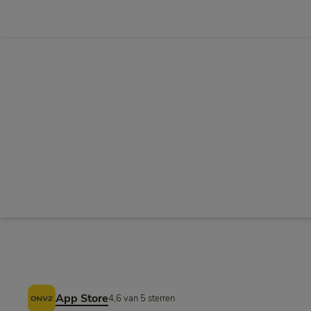
Voettekst
App Store
4,6 van 5 sterren