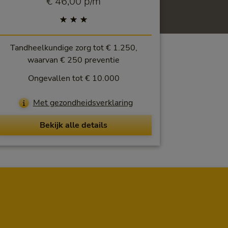
€ 46,00 per maand
€ 46,00 p/m
Tandheelkundige zorg tot € 1.250,
waarvan € 250 preventie
Ongevallen tot € 10.000
Met gezondheidsverklaring
Bekijk alle details