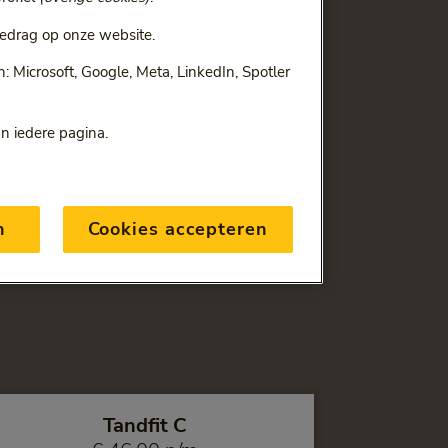
edrag op onze website.
d bij ONVZ. Onze
n mondhygiënist tot het
 Microsoft, Google, Meta, LinkedIn, Spotler
ze tandverzekeringen
an iedere pagina.
n
Cookies accepteren
Tandfit C