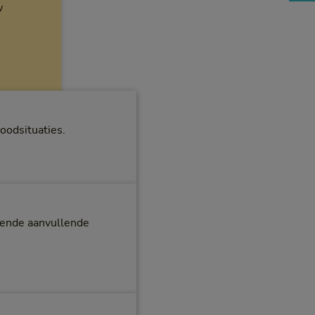
w
oodsituaties.
ssende aanvullende