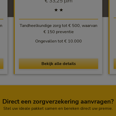
€ 33,25 per maand
€ 33,25 p/m
an
Tandheelkundige zorg tot € 500, waarvan
€ 150 preventie
Ongevallen tot € 10.000
Bekijk alle details
Direct een zorgverzekering aanvragen?
Stel uw ideale pakket samen en bereken direct uw premie.