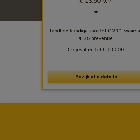
€ 13,90 per maand
€ 13,90 p/m
Tandheelkundige zorg tot € 200, waarv
€ 75 preventie
Ongevallen tot € 10.000
Bekijk alle details