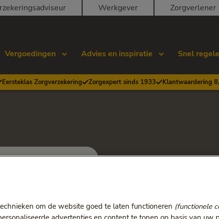
rzekeringsadviseur
Werkgever
Zorgverlener
Vergoedingen
Advies en inspiratie
Snel regel
Eersteklas Zorgverzekering
Zorgexpert sinds 1933
Klantwaardering 8
ONVZ Bewuste Keuze
je Keuze
technieken om de website goed te laten functioneren
(functionele c
rsonaliseerde advertenties en content te tonen op basis van uw p