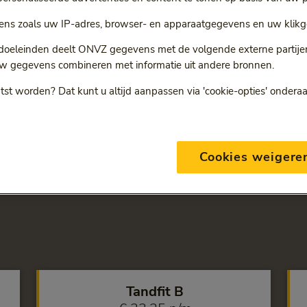
verzekeringen
ns zoals uw IP-adres, browser- en apparaatgegevens en uw klikg
rsteklas tandverzekering voor 18 jaar en ouder? Dan zit u goe
ngen vergoeden uw tandartsbezoek en behandelingen door ee
 doeleinden deelt ONVZ gegevens met de volgende externe partijen:
j de aanvullende verzekering. Ontdek al onze ONVZ Vrije Keu
w gegevens combineren met informatie uit andere bronnen.
tst worden? Dat kunt u altijd aanpassen via 'cookie-opties' ondera
Cookies weigere
Tandfit B