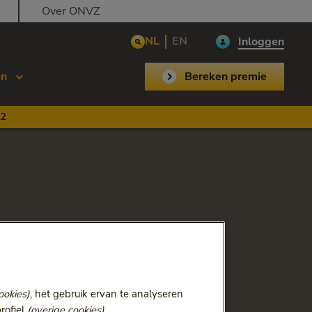
Over ONVZ
NL
EN
Inloggen
en
Bereken premie
,2
ookies)
, het gebruik ervan te analyseren
rofiel
(overige cookies)
.