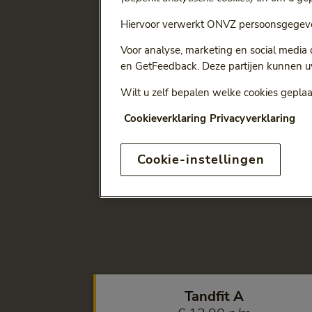
tandarts
Hiervoor verwerkt ONVZ persoonsgegeve
Bent u op zoek naar een ee
aanvullende tandverzekeri
Voor analyse, marketing en social media
maximumbedrag dat past bi
en GetFeedback. Deze partijen kunnen u
hieronder.
Wilt u zelf bepalen welke cookies geplaa
Cookieverklaring
Privacyverklaring
Cookie-instellingen
Tandfit A