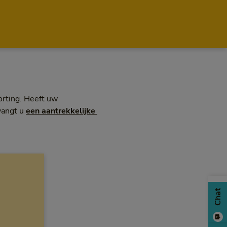
orting. Heeft uw
vangt u
een aantrekkelijke 
Chat