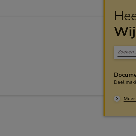
Hee
Wij
Docume
Deel makk
Meer 