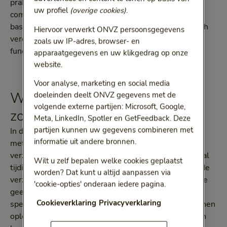
praktijk, waarin ze cliënten begeleidde bij een
uw profiel
(overige cookies)
.
combinatie van lichamelijke en mentale klachten. Op
basis van die expertise en ervaring ontwikkelde zij zich
Hiervoor verwerkt ONVZ persoonsgegevens
verder binnen de zorg en maakte de overstap naar de
zoals uw IP-adres, browser- en
functie van ZorgConsulent bij ONVZ.
apparaatgegevens en uw klikgedrag op onze
website.
Voor analyse, marketing en social media
Wachtlijstbemiddeling en
doeleinden deelt ONVZ gegevens met de
volgende externe partijen: Microsoft, Google,
zorgadvies
Meta, LinkedIn, Spotler en GetFeedback. Deze
partijen kunnen uw gegevens combineren met
In deze functie houdt Esmée zich vooral bezig
informatie uit andere bronnen.
met
wachtlijstbemiddeling
en zorgadvies. ‘Ik help
verzekerden bij het vinden van een passende en vooral
Wilt u zelf bepalen welke cookies geplaatst
tijdige behandeling. De afstand stemmen we af met de
worden? Dat kunt u altijd aanpassen via
verzekerde.’ Wachtlijstbemiddeling speelt zowel in de
'cookie-opties' onderaan iedere pagina.
geestelijke gezondheidszorg (ggz) als in de medisch-
Cookieverklaring
Privacyverklaring
specialistische zorg (msz), waar wachttijden flink kunnen
oplopen. Bijvoorbeeld bij neurologie, maag-, darm- en