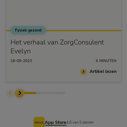
Fysiek gezond
Het verhaal van ZorgConsulent
Evelyn
18-09-2023
6 MINUTEN
Artikel lezen
Voettekst
App Store
4,6 van 5 sterren