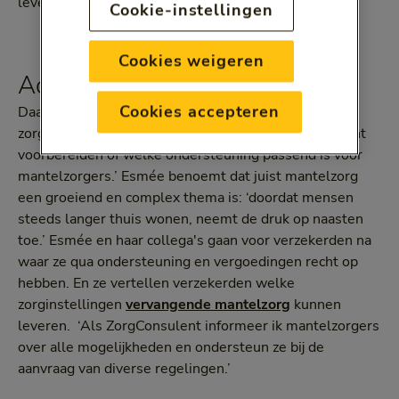
leverzorg en in de specialistische ggz.
Cookie-instellingen
Cookies weigeren
Advies over mantelzorg
Cookies accepteren
Daarnaast adviseert zij verzekerden bij uiteenlopende
zorgvragen: ‘hoe je een gesprek met een huisarts kunt
voorbereiden of welke ondersteuning passend is voor
mantelzorgers.’ Esmée benoemt dat juist mantelzorg
een groeiend en complex thema is: ‘doordat mensen
steeds langer thuis wonen, neemt de druk op naasten
toe.’ Esmée en haar collega's gaan voor verzekerden na
waar ze qua ondersteuning en vergoedingen recht op
hebben. En ze vertellen verzekerden welke
zorginstellingen
vervangende mantelzorg
kunnen
leveren. ‘Als ZorgConsulent informeer ik mantelzorgers
over alle mogelijkheden en ondersteun ze bij de
aanvraag van diverse regelingen.’