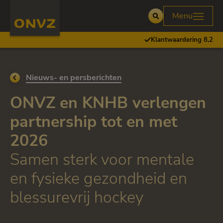
Skip to main content
Homepage ONVZ Over ONVZ
Menu
Open
Klantwaardering 8,2
Ga terug naar
Nieuws- en persberichten
ONVZ en KNHB verlengen
partnership tot en met
2026
Samen sterk voor mentale
en fysieke gezondheid en
blessurevrij hockey