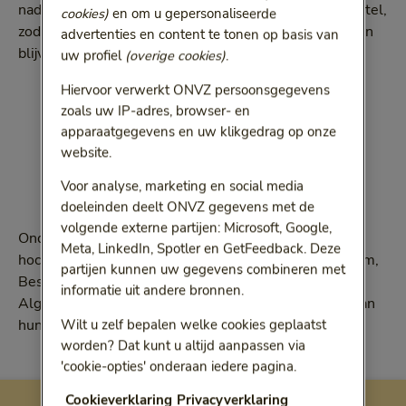
nadruk op preventieve zorg en ondersteuning bij herstel,
cookies)
en om u gepersonaliseerde
zodat hockeyers met plezier, fit en blessurevrij kunnen
advertenties en content te tonen op basis van
blijven sporten.
uw profiel
(overige cookies)
.
Hiervoor verwerkt ONVZ persoonsgegevens
zoals uw IP-adres, browser- en
apparaatgegevens en uw klikgedrag op onze
website.
Voor analyse, marketing en social media
doeleinden deelt ONVZ gegevens met de
volgende externe partijen: Microsoft, Google,
Onder toeziend oog van Lars Balk, ONVZ’er en
Meta, LinkedIn, Spotler en GetFeedback. Deze
hockeyinternational, bezegelen Jean-Paul van Haarlem,
partijen kunnen uw gegevens combineren met
Bestuursvoorzitter ONVZ (links) en Erik Gerritsen,
informatie uit andere bronnen.
Algemeen directeur KNHB (midden) de verlenging van
hun partnership tot en met 2026.
Wilt u zelf bepalen welke cookies geplaatst
worden? Dat kunt u altijd aanpassen via
'cookie-opties' onderaan iedere pagina.
Cookieverklaring
Privacyverklaring