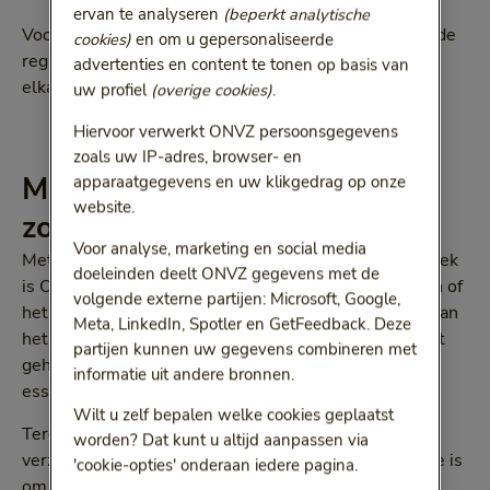
ervan te analyseren
(beperkt analytische
Voor ONVZ staat het voorop dat in deze coronacrisis de
cookies)
en om u gepersonaliseerde
reguliere gezondheidszorg en de coronazorg naast
advertenties en content te tonen op basis van
elkaar zo goed mogelijk doorgang kunnen vinden.
uw profiel
(overige cookies)
.
Hiervoor verwerkt ONVZ persoonsgegevens
zoals uw IP-adres, browser- en
Minder uitval van
apparaatgegevens en uw klikgedrag op onze
website.
zorgmedewerkers
Voor analyse, marketing en social media
Met ziekenhuis Tergooi in de regio Gooi en Vechtstreek
doeleinden deelt ONVZ gegevens met de
is ONVZ tot de afspraak gekomen om te onderzoeken of
volgende externe partijen: Microsoft, Google,
het inzetten van sneltesten voor het zorgpersoneel van
Meta, LinkedIn, Spotler en GetFeedback. Deze
het ziekenhuis leidt tot een snellere doorloop van het
partijen kunnen uw gegevens combineren met
gehele testproces, waardoor minder uitval van
informatie uit andere bronnen.
essentiële zorgmedewerkers plaatsvindt.
Wilt u zelf bepalen welke cookies geplaatst
Tergooi is gevestigd in een regio waar veel ONVZ-
worden? Dat kunt u altijd aanpassen via
verzekerden wonen, waardoor het een logische keuze is
'cookie-opties' onderaan iedere pagina.
om juist daar deze samenwerking te starten. Met de