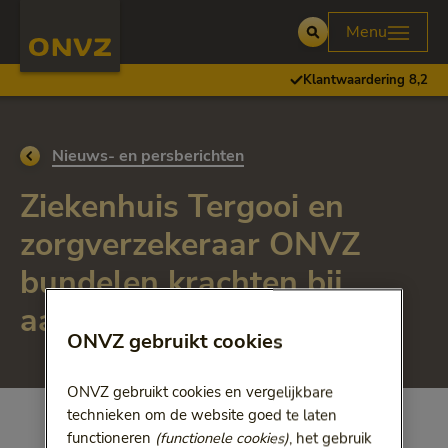
Skip to main content
Homepage ONVZ Over ONVZ
Menu
Open
Klantwaardering 8,2
Ga terug naar
Nieuws- en persberichten
Ziekenhuis Tergooi en
zorgverzekeraar ONVZ
bundelen krachten bij
aanbieden sneltesten
ONVZ gebruikt cookies
ONVZ gebruikt cookies en vergelijkbare
technieken om de website goed te laten
functioneren
(functionele cookies)
, het gebruik