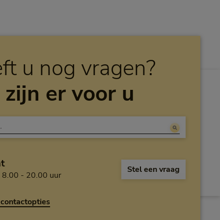
ft u nog vragen?
 zijn er voor u
at
Open de chat en
Stel een vraag
Maandag tot en met vrijdag van acht uur 's oc
: 8.00 - 20.00 uur
contactopties