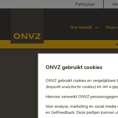
Skip to main content
Particulier
Ve
Homepage ONVZ Over ONVZ
Ons bedrijf
Onze 
Ga terug naar
Structuur en bestuur
ONVZ gebruikt cookies
Raad van
ONVZ gebruikt cookies en vergelijkbare 
(beperkt analytische cookies)
en om u gepe
De raad van commissarisse
koers en financiële positi
Hiervoor verwerkt ONVZ persoonsgegeve
Voor analyse, marketing en social media
Maak hieronder kennis met
en GetFeedback. Deze partijen kunnen u