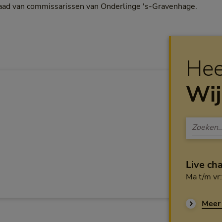
e raad van commissarissen van Onderlinge 's-Gravenhage.
Hee
Wij
Live ch
Ma t/m vr
Meer 