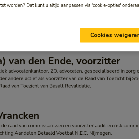
tst worden? Dat kunt u altijd aanpassen via 'cookie-opties' ondera
Cookies weigere
) van den Ende, voorzitter
iek advocatenkantoor, ZO. advocaten, gespecialiseerd in zorg 
er andere actief als voorzitter van de Raad van Toezicht bij St
e Raad van Toezicht van Basalt Revalidatie.
 Vrancken
n de raad van commissarissen en voorzitter audit en risk comm
Stichting Aandelen Betaald Voetbal N.E.C. Nijmegen.