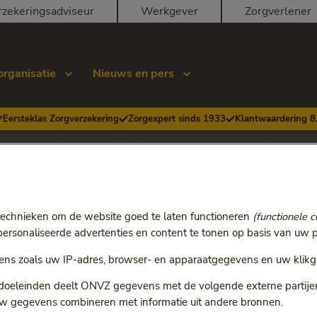
rzekeringsadviseur
Werkgever
Zorgverlener
organisatie
Nieuws en pers
Eersteklas Zorgverzekering
Zorgexpert sinds 1933
Klantwaardering 8
 commissarissen
technieken om de website goed te laten functioneren
(functionele c
rsonaliseerde advertenties en content te tonen op basis van uw p
n (RvC) houdt toezicht op het beleid van ONVZ. Dit omvat ond
e van ONVZ. En de sociale en maatschappelijke belangen van de
ns zoals uw IP-adres, browser- en apparaatgegevens en uw klikg
 doeleinden deelt ONVZ gegevens met de volgende externe partijen:
 de RvC.
w gegevens combineren met informatie uit andere bronnen.