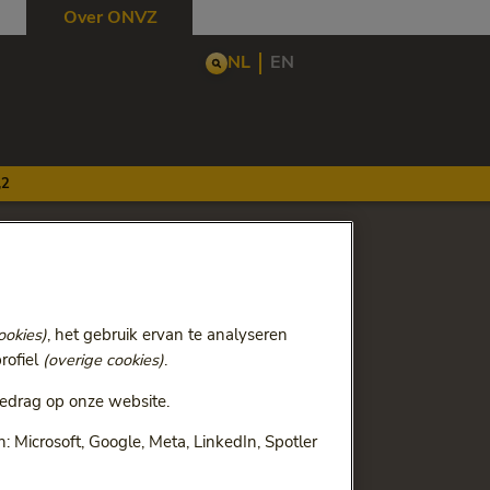
Over ONVZ
NL
EN
,2
ookies)
, het gebruik ervan te analyseren
rofiel
(overige cookies)
.
er andere de strategische
 organisatie.
edrag op onze website.
 Microsoft, Google, Meta, LinkedIn, Spotler