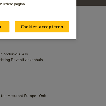
an iedere pagina.
n
Cookies accepteren
en onderwijs. Als
ichting BovenIJ ziekenhuis
ittee Assurant Europe . Ook