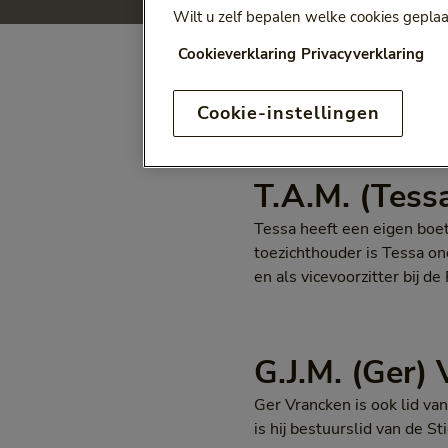
Wilt u zelf bepalen welke cookies geplaa
Cookieverklaring
Privacyverklaring
Cookie-instellingen
T.A.M. (Tessa
Tessa heeft een eigen boet
toezichthouder is Tessa ond
en als vicevoorzitter bij d
G.J.M. (Ger)
Ger Vrancken is ook lid va
is hij bestuurslid van de 