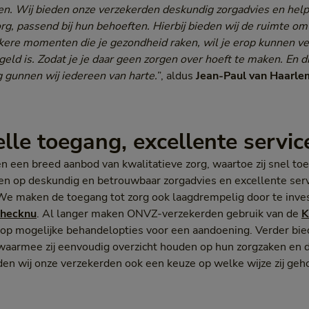
den. Wij bieden onze verzekerden deskundig zorgadvies en hel
org, passend bij hun behoeften. Hierbij bieden wij de ruimte o
kere momenten die je gezondheid raken, wil je erop kunnen ve
eld is. Zodat je je daar geen zorgen over hoeft te maken. En d
 gunnen wij iedereen van harte.
”, aldus
Jean-Paul van Haarlem
elle toegang, excellente servi
n een breed aanbod van kwalitatieve zorg, waartoe zij snel to
n op deskundig en betrouwbaar zorgadvies en excellente ser
We maken de toegang tot zorg ook laagdrempelig door te inves
checknu
. Al langer maken ONVZ-verzekerden gebruik van de
K
n op mogelijke behandelopties voor een aandoening. Verder bie
aarmee zij eenvoudig overzicht houden op hun zorgzaken en 
en wij onze verzekerden ook een keuze op welke wijze zij geh