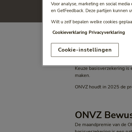
Voor analyse, marketing en social media
gewaarborgd blijft. Hiervo
en GetFeedback. Deze partijen kunnen u
Wilt u zelf bepalen welke cookies geplaa
Cookieverklaring
Privacyverklaring
ONVZ Vrije 
Cookie-instellingen
De premie van de ONVZ Vri
Keuze basisverzekering is
maken.
ONVZ houdt in 2025 de pre
ONVZ Bewus
De maandpremie van de ON
basisverzekering is een na