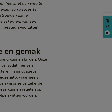
pen hen snel hun weg te
m eigen zorgkeuzes te
rtrouwen dat je
Chat
ie zekerheid van een
, bestuursvoorzitter
.
ce en gemak
egang kunnen krijgen. Onze
vice, zodat mensen
teren in innovatieve
euzehulp
, waarmee zij
den wij onze verzekerden
deze kunnen regelen op
olpen willen worden.