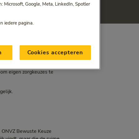
 Microsoft, Google, Meta, LinkedIn, Spotler
nbieders.
an iedere pagina.
n
Cookies accepteren
 maand. De ONVZ Vrije
t om eigen zorgkeuzes te
elijk.
De ONVZ Bewuste Keuze
jk vindt, maar die de ruime