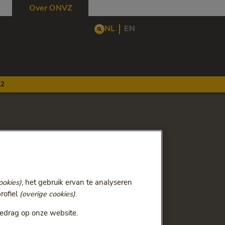
Over ONVZ
NL
EN
,2
ookies)
, het gebruik ervan te analyseren
rofiel
(overige cookies)
.
 de zorgkosten stijgen,
r druk staat, doet ONVZ er
edrag op onze website.
litatieve zorg