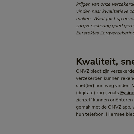
krijgen van onze verzeker
vinden naar kwalitatieve z
maken. Want juist op onze
zorgverzekering goed gereg
Eersteklas Zorgverzekering
Kwaliteit, sn
ONVZ biedt zijn verzekerde
verzekerden kunnen rekene
snel(ler) hun weg vinden. 
(digitale) zorg, zoals
Fysio
zichzelf kunnen oriëntere
gemak met de ONVZ app, w
hun telefoon. Hiermee bied