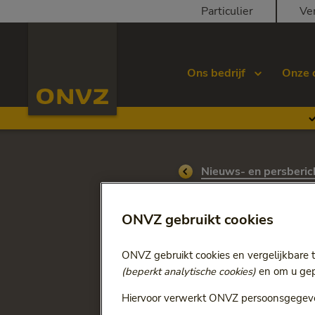
Skip to main content
Particulier
Ve
Homepage ONVZ Over ONVZ
Ons bedrijf
Onze 
Ga terug naar
Nieuws- en persberic
Bekendma
ONVZ gebruikt cookies
basisver
ONVZ gebruikt cookies en vergelijkbare 
(beperkt analytische cookies)
en om u gepe
Houten, 12 november 2024 -
waardoor ook de zorgpremi
Hiervoor verwerkt ONVZ persoonsgegeve
alles aan om ervoor te zorg