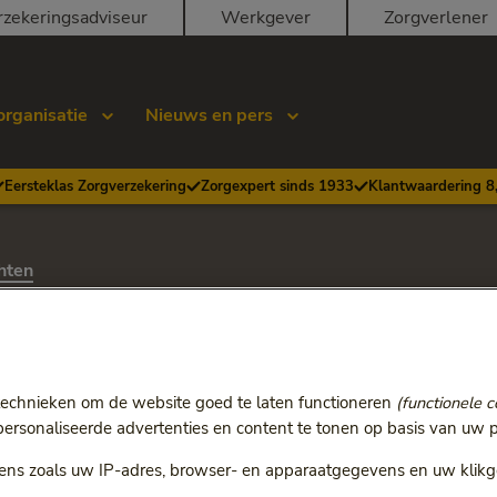
rzekeringsadviseur
Werkgever
Zorgverlener
organisatie
Nieuws en pers
Eersteklas Zorgverzekering
Zorgexpert sinds 1933
Klantwaardering 8
hten
king premie 2025
zekeringen ONVZ
technieken om de website goed te laten functioneren
(functionele c
rsonaliseerde advertenties en content te tonen op basis van uw p
 Zoals door de regering is aangegeven op Prinsjesdag blijven
es omhooggaan. In een markt waarin de toegang tot zorg onde
ns zoals uw IP-adres, browser- en apparaatgegevens en uw klikg
en dat de premie niet onnodig stijgt en snelle toegang tot kwa