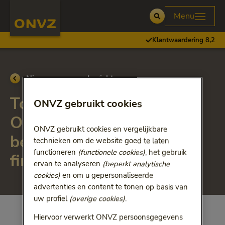
Skip to main content
Homepage ONVZ Over ONVZ
Menu
Open
Klantwaardering 8,2
Ga terug naar
Nieuws- en persberichten
Toegang tot zorg voor
ONVZ gebruikt cookies
ONVZ verzekerden niet
ONVZ gebruikt cookies en vergelijkbare
beperkt vanwege
technieken om de website goed te laten
functioneren
(functionele cookies)
, het gebruik
financiële afspraken
ervan te analyseren
(beperkt analytische
cookies)
en om u gepersonaliseerde
advertenties en content te tonen op basis van
uw profiel
(overige cookies)
.
Hiervoor verwerkt ONVZ persoonsgegevens