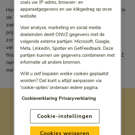
zoals uw IP-adres, browser- en
apparaatgegevens en uw klikgedrag op onze
Houten, 10 augustus 2023 - Recent verschijnen er in
website.
de media berichten dat de toegang tot
ziekenhuiszorg onder druk staat vanwege
Voor analyse, marketing en social media
prijsafspraken tussen ziekenhuizen en
doeleinden deelt ONVZ gegevens met de
zorgverzekeraars. Dit geldt niet voor u als ONVZ-
volgende externe partijen: Microsoft, Google,
verzekerde. Krijgt u toch te horen dat u vanwege
Meta, LinkedIn, Spotler en GetFeedback. Deze
financiële afspraken tussen het ziekenhuis en ONVZ
partijen kunnen uw gegevens combineren met
informatie uit andere bronnen.
niet geholpen kunt worden? Neem dan contact op
met
onze ZorgConsulenten
. Zij helpen u verder.
Wilt u zelf bepalen welke cookies geplaatst
worden? Dat kunt u altijd aanpassen via
'cookie-opties' onderaan iedere pagina.
Cookieverklaring
Privacyverklaring
Cookie-instellingen
Cookies weigeren