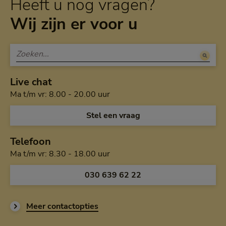
Heeft u nog vragen?
Wij zijn er voor u
Live chat
Maandag tot en met vrijdag van a
Ma t/m vr: 8.00 - 20.00 uur
Open de chat en
Stel een vraag
Telefoon
Maandag tot en met vrijdag van h
Ma t/m vr: 8.30 - 18.00 uur
Bel ons op
030 639 62 22
Meer contactopties