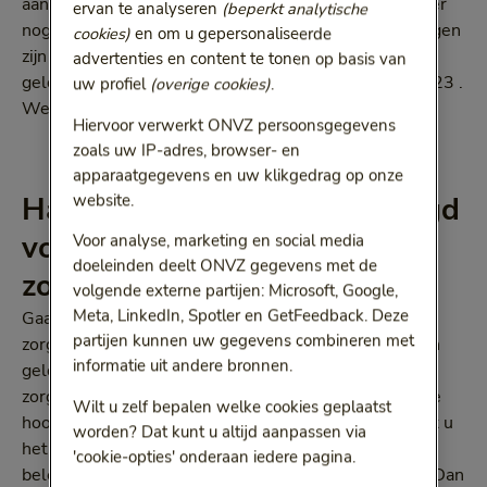
aantal maanden verder zijn, hebben we gemerkt dat er
ervan te analyseren
(beperkt analytische
nog twee aanvullingen gewenst zijn. Beide aanvullingen
cookies)
en om u gepersonaliseerde
zijn een verbetering van uw huidige voorwaarden en
advertenties en content te tonen op basis van
gelden met terugwerkende kracht vanaf 1 januari 2023 .
uw profiel
(overige cookies)
.
We leggen u graag uit wat er wijzigt.
Hiervoor verwerkt ONVZ persoonsgegevens
zoals uw IP-adres, browser- en
apparaatgegevens en uw klikgedrag op onze
Hardheidsclausule toegevoegd
website.
voor wijkverpleging en ggz
Voor analyse, marketing en social media
doeleinden deelt ONVZ gegevens met de
zonder contract
volgende externe partijen: Microsoft, Google,
Meta, LinkedIn, Spotler en GetFeedback. Deze
Gaat u voor wijkverpleging en/of ggz naar een
partijen kunnen uw gegevens combineren met
zorgverlener waar wij geen contract mee hebben, dan
informatie uit andere bronnen.
gelden maximale vergoedingen. Wanneer uw
zorgverlener meer voor de behandeling vraagt dan de
Wilt u zelf bepalen welke cookies geplaatst
hoogte van deze maximale vergoedingen, dan betaalt u
worden? Dat kunt u altijd aanpassen via
het verschil zelf. Zijn deze kosten zo hoog dat u
'cookie-opties' onderaan iedere pagina.
belemmerd wordt in de keuze van uw zorgverlener? Dan