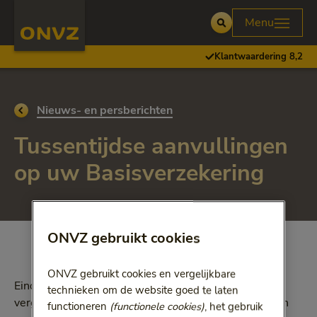
Skip to main content
Homepage ONVZ Over ONVZ
Menu
Open
Klantwaardering 8,2
Ga terug naar
Nieuws- en persberichten
Tussentijdse aanvullingen
op uw Basisverzekering
ONVZ gebruikt cookies
ONVZ gebruikt cookies en vergelijkbare
Eind vorig jaar hebben wij onze ‘Algemene regels en
technieken om de website goed te laten
vergoedingen’ voor 2023 bekendgemaakt. Nu we een
functioneren
(functionele cookies)
, het gebruik