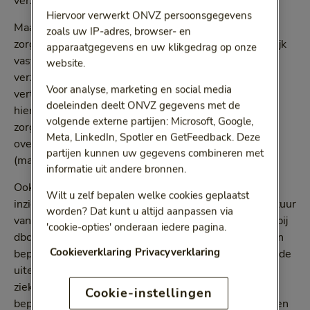
verzekerden hierover.
Hiervoor verwerkt ONVZ persoonsgegevens
Maar als er geen contractuele afspraken met een
zoals uw IP-adres, browser- en
zorgverlener zijn en er ook geen sprake is van wettelijk
apparaatgegevens en uw klikgedrag op onze
vastgestelde (maximum)tarieven, dan kunnen we de
website.
verzekerde voorafgaand aan de behandeling niet
Voor analyse, marketing en social media
vertellen wat de hoogte van het tarief is. De afspraak
doeleinden deelt ONVZ gegevens met de
hierover moet namelijk tot stand komen tussen de
volgende externe partijen: Microsoft, Google,
zorgverlener en de verzekerde. Wij gaan vervolgens
Meta, LinkedIn, Spotler en GetFeedback. Deze
over tot de vergoeding van het in rekening gebrachte
partijen kunnen uw gegevens combineren met
(marktconforme) tarief.
informatie uit andere bronnen.
Ook ervaren wij in de praktijk dat het soms lastig is
Wilt u zelf bepalen welke cookies geplaatst
inzicht te geven in de kosten door de complexe structuur
worden? Dat kunt u altijd aanpassen via
van zogeheten prestatiebeschrijvingen. Bijvoorbeeld bij
'cookie-opties' onderaan iedere pagina.
dbc-zorgproducten. Wanneer een verzekerde met een
Cookieverklaring
Privacyverklaring
bepaalde diagnose naar het ziekenhuis gaat, bepalen de
uiteindelijke zorgactiviteiten welke prestatie het
ziekenhuis in rekening brengt. Daarmee wordt ook
Cookie-instellingen
bepaald welk bedrag hierbij past. Dit is in veel gevallen