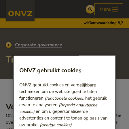
Skip to main content
Homepage ONVZ Over ONVZ
Menu
Open
Klantwaardering 8,2
Ga terug naar
Corporate governance
Transparantie
ONVZ gebruikt cookies
ONVZ gebruikt cookies en vergelijkbare
technieken om de website goed te laten
functioneren
(functionele cookies)
, het gebruik
Vooraf inzicht in zorgkosten
ervan te analyseren
(beperkt analytische
cookies)
en om u gepersonaliseerde
ONVZ is vanzelfsprekend voorstander van transparantie
advertenties en content te tonen op basis van
over zorgkosten. Waar dat nodig is, vertellen we onze
uw profiel
(overige cookies)
.