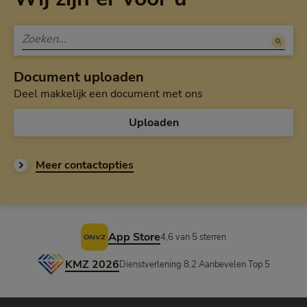
Document uploaden
Deel makkelijk een document met ons
Uploaden
Meer contactopties
Voettekst
App Store
4,6 van 5 sterren
KMZ 2026
Dienstverlening 8,2 Aanbevelen Top 5