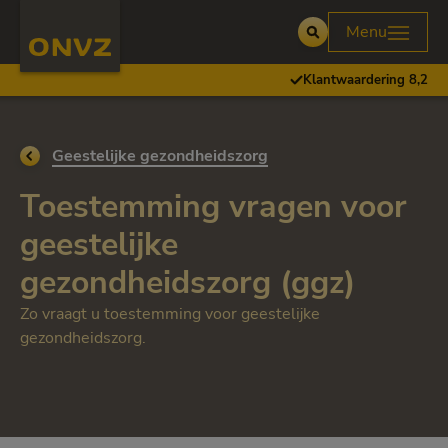
Skip to main content
Homepage ONVZ Zorgverlener
Menu
Open
Klantwaardering 8,2
Ga terug naar
Geestelijke gezondheidszorg
Toestemming vragen voor
geestelijke
gezondheidszorg (ggz)
Zo vraagt u toestemming voor geestelijke
gezondheidszorg.