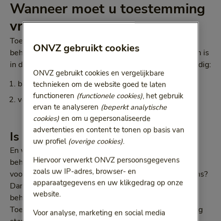
Wanneer moet u toestemming
vragen
Toestemming moet worden aangevraagd voor de
ONVZ gebruikt cookies
behandeling start. Heeft u geen contract met ons, dan is
in de volgende situaties vooraf onze toestemming nodig:
ONVZ gebruikt cookies en vergelijkbare
bij behandeling met opname
technieken om de website goed te laten
functioneren
(functionele cookies)
, het gebruik
voor ambulante behandeling in een ggz-instelling
ervan te analyseren
(beperkt analytische
cookies)
en om u gepersonaliseerde
advertenties en content te tonen op basis van
Is de behandeling gestart in 2024?
uw profiel
(overige cookies)
.
En wordt deze voortgezet in 2025? Dan kan de
Hiervoor verwerkt ONVZ persoonsgegevens
behandeling worden voortgezet volgens de
zoals uw IP-adres, browser- en
voorwaarden van 2024. Heeft u geen contract met ons?
apparaatgegevens en uw klikgedrag op onze
Dan is er vooraf toestemming van ons nodig bij
website.
behandelingen van meer dan 35 consulten.
Toestemming wordt gevraagd voordat de behandeling
Voor analyse, marketing en social media