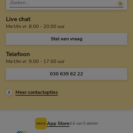
Live chat
Maandag tot en met vrijdag van a
Ma t/m vr: 8.00 - 20.00 uur
Open de chat en
Stel een vraag
Telefoon
Maandag tot en met vrijdag van 
Ma t/m vr: 9.00 - 17.00 uur
030 639 62 22
Meer contactopties
Voettekst
App Store
4,6 van 5 sterren