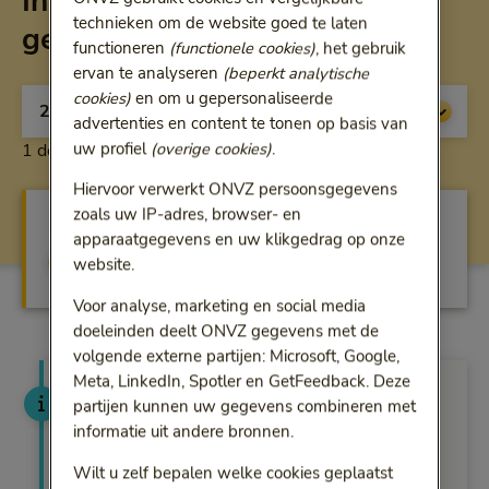
Inkoop zintuiglijk
technieken om de website goed te laten
gehandicaptenzorg
functioneren
(functionele cookies)
, het gebruik
ervan te analyseren
(beperkt analytische
jaar
cookies)
en om u gepersonaliseerde
advertenties en content te tonen op basis van
uw profiel
(overige cookies)
.
1 download weergegeven
Hiervoor verwerkt ONVZ persoonsgegevens
zoals uw IP-adres, browser- en
Zorginkoopbeleid ZG 2026 - 2027
apparaatgegevens en uw klikgedrag op onze
Download
(pdf - 746KB)
website.
Voor analyse, marketing en social media
doeleinden deelt ONVZ gegevens met de
volgende externe partijen: Microsoft, Google,
Meta, LinkedIn, Spotler en GetFeedback. Deze
Zorginkoop 2027
partijen kunnen uw gegevens combineren met
ONVZ is een strategische samenwerking
informatie uit andere bronnen.
aangegaan met VGZ. Deze
Wilt u zelf bepalen welke cookies geplaatst
samenwerking betekent dat VGZ voor