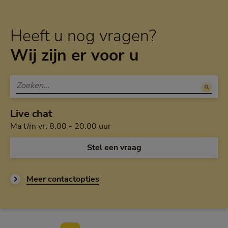
Heeft u nog vragen?
Wij zijn er voor u
Live chat
Maandag tot en met vrijdag van a
Ma t/m vr: 8.00 - 20.00 uur
Open de chat en
Stel een vraag
Meer contactopties
Voettekst