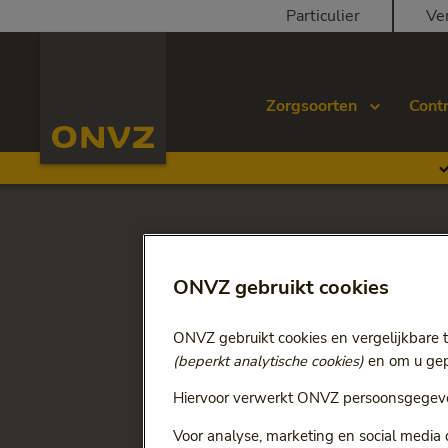
Skip to main content
Particulier
Ve
Homepage ONVZ Zorgverlener
Zorgsoorten
Cont
Ga terug naar
Zintuiglijk gehandica
Declarere
ONVZ gebruikt cookies
gehandic
ONVZ gebruikt cookies en vergelijkbare 
(beperkt analytische cookies)
en om u gepe
Hiervoor verwerkt ONVZ persoonsgegeve
Voor analyse, marketing en social media