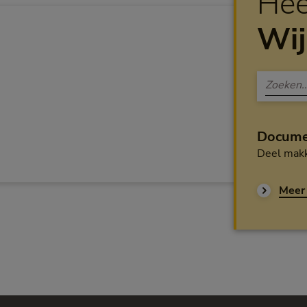
Hee
Wij
Docume
Deel makk
Meer 