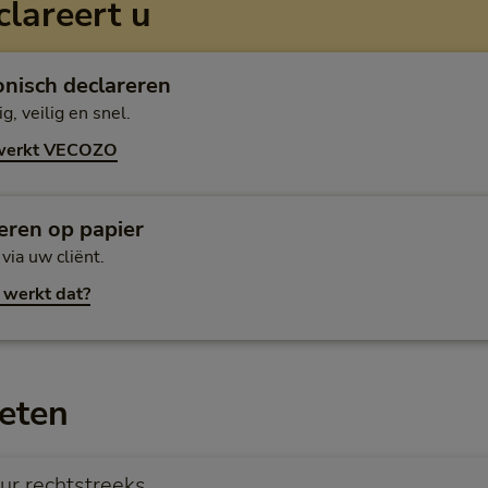
clareert u
onisch declareren
g, veilig en snel.
werkt VECOZO
eren op papier
via uw cliënt.
 werkt dat?
eten
eur rechtstreeks