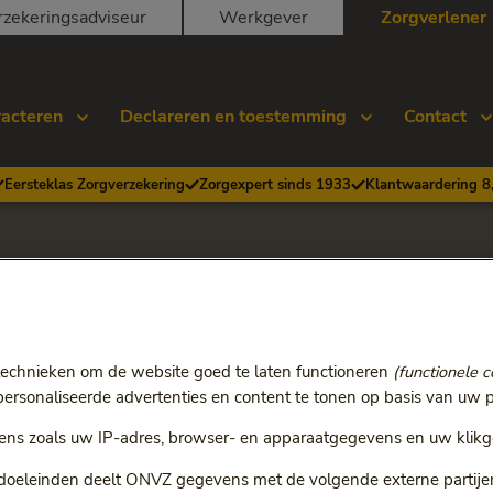
rzekeringsadviseur
Werkgever
Zorgverlener
racteren
Declareren en toestemming
Contact
Eersteklas Zorgverzekering
Zorgexpert sinds 1933
Klantwaardering 8
ptenzorg
n zintuiglijk
aptenzorg
technieken om de website goed te laten functioneren
(functionele c
rsonaliseerde advertenties en content te tonen op basis van uw p
ns zoals uw IP-adres, browser- en apparaatgegevens en uw klikg
 doeleinden deelt ONVZ gegevens met de volgende externe partijen: