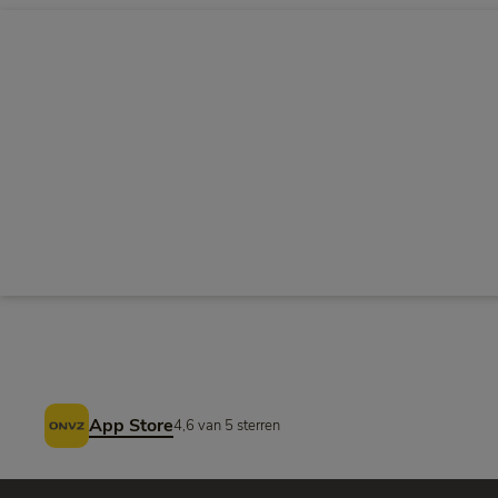
Voettekst
App Store
4,6 van 5 sterren