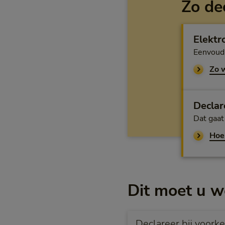
Zo de
Elektr
Eenvoudi
Zo 
Declar
Dat gaat 
Hoe
Dit moet u w
Declareer bij voork