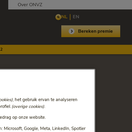
Over ONVZ
NL
EN
Bereken premie
,2
ookies)
, het gebruik ervan te analyseren
rofiel
(overige cookies)
.
edrag op onze website.
 Microsoft, Google, Meta, LinkedIn, Spotler