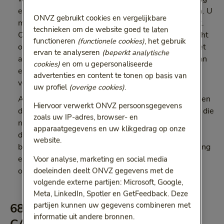
eindigt op de datum waarop de wijziging zou ingaan. U
ONVZ gebruikt cookies en vergelijkbare
moet dan wel opzeggen voordat de wijziging ingaat.
technieken om de website goed te laten
Of binnen 1 maand nadat de hoofdverzekerde bericht
functioneren
(functionele cookies)
, het gebruik
over de wijziging heeft gekregen. Opzeggen kan niet
ervan te analyseren
(beperkt analytische
als de wijziging het gevolg is van het veranderen van
cookies)
en om u gepersonaliseerde
een wettelijke bepaling. Of als de wijziging in uw
advertenties en content te tonen op basis van
voordeel is.
uw profiel
(overige cookies)
.
Als de Nederlandse Zorgautoriteit (NZa) u laat weten
Hiervoor verwerkt ONVZ persoonsgegevens
dat wij medische gegevens over u hebben bekeken die
zoals uw IP-adres, browser- en
niet voor ons bestemd waren. Wij zullen dat nooit
apparaatgegevens en uw klikgedrag op onze
doen. De opzegging moet binnen 6 weken na het
website.
bericht van de NZa bij ons binnen zijn. Uw verzekering
eindigt dan op de 1e dag van de 2e maand na uw
Voor analyse, marketing en social media
opzegging.
doeleinden deelt ONVZ gegevens met de
volgende externe partijen: Microsoft, Google,
Meta, LinkedIn, Spotler en GetFeedback. Deze
partijen kunnen uw gegevens combineren met
68. Opzeggen basisverzekering via
informatie uit andere bronnen.