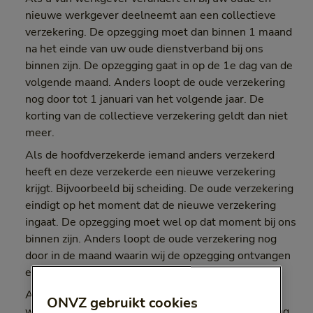
nieuwe werkgever deelneemt aan een collectieve
verzekering. De opzegging moet dan binnen 1 maand
na het einde van uw oude dienstverband bij ons
binnen zijn. De opzegging gaat in op de 1e dag van de
volgende maand. Anders loopt de oude verzekering
nog door tot 1 januari van het volgende jaar. De
korting van de collectieve verzekering geldt dan niet
meer.
Als de hoofdverzekerde iemand anders verzekerd
heeft en deze verzekerde een nieuwe verzekering
krijgt. Bijvoorbeeld bij scheiding. De oude verzekering
eindigt op het moment dat de nieuwe verzekering
ingaat. De opzegging moet wel op dat moment bij ons
binnen zijn. Anders loopt de oude verzekering nog
door in de maand waarin wij de opzegging ontvangen
en de maand daarna.
Als wij de verzekering of de premie tussentijds
ONVZ gebruikt cookies
wijzigen volgens algemene regel 66. De verzekering