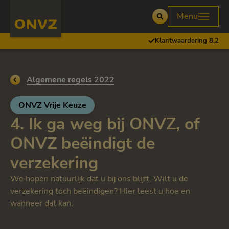
Skip to main content
Homepage ONVZ
Menu
Open
Klantwaardering 8,2
Ga terug naar
Algemene regels 2022
ONVZ Vrije Keuze
4. Ik ga weg bij ONVZ, of
ONVZ beëindigt de
verzekering
We hopen natuurlijk dat u bij ons blijft. Wilt u de
verzekering toch beëindigen? Hier leest u hoe en
wanneer dat kan.