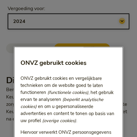
Selecteer jaar
Vergoeding voor:
Bij het kiezen van een optie volgt een doorgestuurde link.
ONVZ Vrije Keuze
ONVZ Bewuste Keuze
ONVZ gebruikt cookies
Dit krijgt u vergoed
ONVZ gebruikt cookies en vergelijkbare
technieken om de website goed te laten
Bent u jonger dan 18 jaar? Dan vergoedt de Bewuste
functioneren
(functionele cookies)
, het gebruik
Keuze Basisverzekering de meeste tandheelkundige
ervan te analyseren
(beperkt analytische
zorg. Als u 18 jaar of ouder bent, vergoedt de Bewuste
cookies)
en om u gepersonaliseerde
Keuze Basisverzekering die zorg meestal niet. Ook niet
advertenties en content te tonen op basis van
na een ongeval.
uw profiel
(overige cookies)
.
Hiervoor verwerkt ONVZ persoonsgegevens