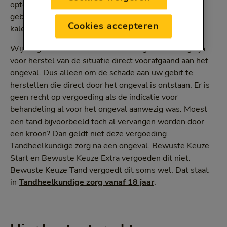
optellen. U kunt deze vergoeding maar 1 keer
gebruiken. En krijgt dus nooit meer dan € 10.000 per
Cookies accepteren
kalenderjaar.
Wij vergoeden alleen de behandelingen die nodig zijn
voor herstel van de situatie direct voorafgaand aan het
ongeval. Dus alleen om de schade aan uw gebit te
herstellen die direct door het ongeval is ontstaan. Er is
geen recht op vergoeding als de indicatie voor
behandeling al voor het ongeval aanwezig was. Moest
een tand bijvoorbeeld toch al vervangen worden door
een kroon? Dan geldt niet deze vergoeding
Tandheelkundige zorg na een ongeval. Bewuste Keuze
Start en Bewuste Keuze Extra vergoeden dit niet.
Bewuste Keuze Tand vergoedt dit soms wel. Dat staat
in
Tandheelkundige zorg vanaf 18 jaar
.