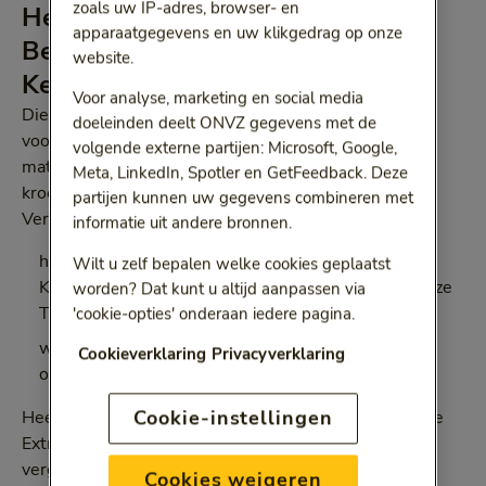
zoals uw IP-adres, browser- en
Heeft u Bewuste Keuze Start,
apparaatgegevens en uw klikgedrag op onze
Bewuste Keuze Extra of Bewuste
website.
Keuze Tand?
Voor analyse, marketing en social media
Die vergoeden maximaal € 10.000 per kalenderjaar,
doeleinden deelt ONVZ gegevens met de
voor maximaal 1
ongeval
. Hieronder vallen ook
volgende externe partijen: Microsoft, Google,
materiaal- en techniekkosten, bijvoorbeeld voor een
Meta, LinkedIn, Spotler en GetFeedback. Deze
kroon of gedeeltelijk kunstgebit.
partijen kunnen uw gegevens combineren met
Verder geldt:
informatie uit andere bronnen.
het ongeval moet gebeurd zijn terwijl u Bewuste
Wilt u zelf bepalen welke cookies geplaatst
Keuze Start, Bewuste Keuze Extra of Bewuste Keuze
worden? Dat kunt u altijd aanpassen via
Tand had
'cookie-opties' onderaan iedere pagina.
wij vergoeden de behandelingen tot 1 jaar na het
Cookieverklaring
Privacyverklaring
ongeval
Cookie-instellingen
Heeft u naast Bewuste Keuze Start of Bewuste Keuze
Extra ook Bewuste Keuze Tand? Dan kunt u de
vergoedingen uit die verzekeringen niet bij elkaar
Cookies weigeren