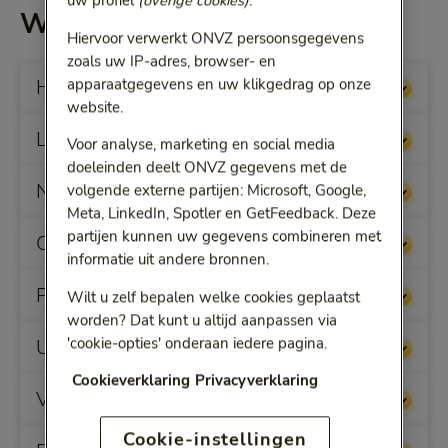
uw profiel
(overige cookies)
.
Wat verandert er voor u?
Hiervoor verwerkt ONVZ persoonsgegevens
zoals uw IP-adres, browser- en
Hulpmiddelen – prothesen (verwijzer)
apparaatgegevens en uw klikgedrag op onze
website.
Logeren bij CAR-T Celtherapie
Voor analyse, marketing en social media
doeleinden deelt ONVZ gegevens met de
Nieuwe bekostiging ggz
volgende externe partijen: Microsoft, Google,
Meta, LinkedIn, Spotler en GetFeedback. Deze
partijen kunnen uw gegevens combineren met
Overheveling geneesmiddelen
informatie uit andere bronnen.
Premieachterstand
Wilt u zelf bepalen welke cookies geplaatst
worden? Dat kunt u altijd aanpassen via
'cookie-opties' onderaan iedere pagina.
Uitbreiding toestemmingsvereiste ggz
Cookieverklaring
Privacyverklaring
Verhaalsbijstandservice
Cookie-instellingen