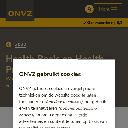
Skip to main content
Homepage ONVZ
Menu
Open
Klantwaardering 8,2
Ga terug naar
2022
Health Basic en Health
Premium
ONVZ gebruikt cookies
Wat wijzigt er in uw Health Basic of Health Premium
verzekering in 2022?
ONVZ gebruikt cookies en vergelijkbare
technieken om de website goed te laten
functioneren
(functionele cookies)
, het gebruik
ervan te analyseren
(beperkt analytische
cookies)
en om u gepersonaliseerde
advertenties en content te tonen op basis van