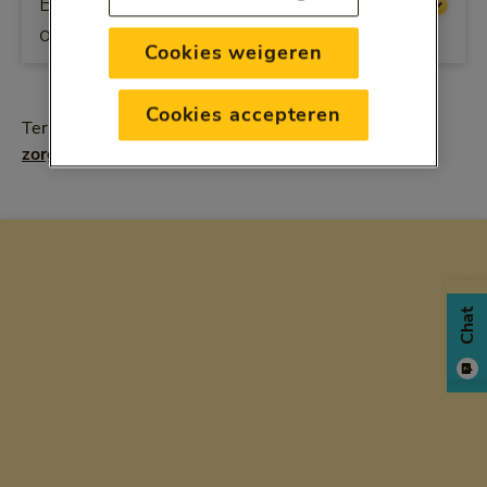
Buitenlandverzekeringen
overgenomen door OOM
Cookies weigeren
Cookies accepteren
Terug naar de webpagina met
alle wijzigingen in uw 
zorgverzekering in 2022
Chat