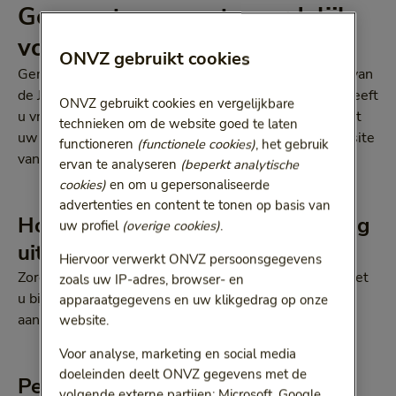
Gemeenten verantwoordelijk
voor Jeugdwet
ONVZ gebruikt cookies
Gemeenten zijn verantwoordelijk voor de uitvoering van
de Jeugdwet. Elke gemeente regelt deze zorg zelf. Heeft
ONVZ gebruikt cookies en vergelijkbare
u vragen over de Jeugdwet? Neem dan contact op met
technieken om de website goed te laten
uw gemeente. De contactgegevens staan op de website
functioneren
(functionele cookies)
, het gebruik
van uw gemeente.
ervan te analyseren
(beperkt analytische
cookies)
en om u gepersonaliseerde
advertenties en content te tonen op basis van
Hoe vraagt u zorg en ondersteuning
uw profiel
(overige cookies)
.
uit de Jeugdwet aan?
Hiervoor verwerkt ONVZ persoonsgegevens
Zorg en ondersteuning uit de Jeugdwet aanvragen doet
zoals uw IP-adres, browser- en
u bij uw gemeente. De gemeente beoordeelt uw
apparaatgegevens en uw klikgedrag op onze
aanvraag en bespreekt de mogelijkheden met u.
website.
Voor analyse, marketing en social media
doeleinden deelt ONVZ gegevens met de
Persoonsgebonden budget of zorg
volgende externe partijen: Microsoft, Google,