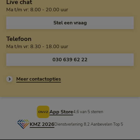
Live chat
Maandag tot en met vrijdag van a
Ma t/m vr: 8.00 - 20.00 uur
Open de chat en
Stel een vraag
Telefoon
Maandag tot en met vrijdag van h
Ma t/m vr: 8.30 - 18.00 uur
Bel ons op
030 639 62 22
Meer contactopties
Voettekst
App Store
4,6 van 5 sterren
KMZ 2026
Dienstverlening 8,2 Aanbevelen Top 5