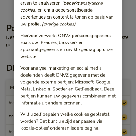
ervan te analyseren
(beperkt analytische
cookies)
en om u gepersonaliseerde
advertenties en content te tonen op basis van
uw profiel
(overige cookies)
.
Percentage
Hiervoor verwerkt ONVZ persoonsgegevens
Deze maximale vergoedingen zijn 80% van onze laagste
zoals uw IP-adres, browser- en
gecontracteerde tarieven.
apparaatgegevens en uw klikgedrag op onze
website.
Dit krijgt u vergoed
Voor analyse, marketing en social media
doeleinden deelt ONVZ gegevens met de
volgende externe partijen: Microsoft, Google,
Max. vergoedingen per Prestatiecode
Meta, LinkedIn, Spotler en GetFeedback. Deze
partijen kunnen uw gegevens combineren met
informatie uit andere bronnen.
5000
€ 15,89
Wilt u zelf bepalen welke cookies geplaatst
5001
€ 25,54
worden? Dat kunt u altijd aanpassen via
'cookie-opties' onderaan iedere pagina.
5002
€ 15,89