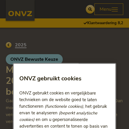
Skip to main content
Homepage ONVZ
Menu
Open
Klantwaardering 8,2
Ga terug naar
2025
ONVZ Bewuste Keuze
Maximale vergoedingen
2025 Valpreventieve
ONVZ gebruikt cookies
beweeginterventies
ONVZ gebruikt cookies en vergelijkbare
technieken om de website goed te laten
Gaat u naar een niet-gecontracteerde zorgverlener? Dan
functioneren
(functionele cookies)
, het gebruik
moet u rekening houden met de maximale
ervan te analyseren
(beperkt analytische
vergoedingen. Vergelijk de prijzen met onze maximale
cookies)
en om u gepersonaliseerde
vergoedingen.
advertenties en content te tonen op basis van