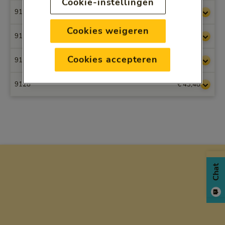
Cookie-instellingen
9125
€ 124,90
Cookies weigeren
9126
€ 59,62
Cookies accepteren
9127
€ 50,17
9128
€ 43,48
Chat