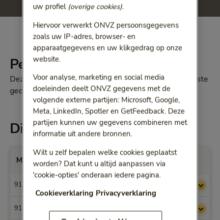
uw profiel
(overige cookies)
.
Hiervoor verwerkt ONVZ persoonsgegevens
zoals uw IP-adres, browser- en
apparaatgegevens en uw klikgedrag op onze
website.
Percentage
Voor analyse, marketing en social media
Deze maximale vergoedingen zijn 80% van onze laagste
doeleinden deelt ONVZ gegevens met de
gecontracteerde tarieven.
volgende externe partijen: Microsoft, Google,
Meta, LinkedIn, Spotler en GetFeedback. Deze
partijen kunnen uw gegevens combineren met
Dit krijgt u vergoed
informatie uit andere bronnen.
Wilt u zelf bepalen welke cookies geplaatst
Max. vergoedingen per Prestatiecode
worden? Dat kunt u altijd aanpassen via
'cookie-opties' onderaan iedere pagina.
9120
€ 39,43
Cookieverklaring
Privacyverklaring
9121
€ 41,69