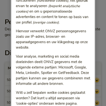
functioneren
(functionele cookies)
, het gebruik
ervan te analyseren
(beperkt analytische
cookies)
en om u gepersonaliseerde
advertenties en content te tonen op basis van
Percentage
uw profiel
(overige cookies)
.
Deze maximale vergoedingen zijn 80% van onze laagste
Hiervoor verwerkt ONVZ persoonsgegevens
gecontracteerde tarieven.
zoals uw IP-adres, browser- en
apparaatgegevens en uw klikgedrag op onze
website.
Dit krijgt u vergoed
Voor analyse, marketing en social media
doeleinden deelt ONVZ gegevens met de
volgende externe partijen: Microsoft, Google,
Max. vergoedingen per Prestatiecode
Meta, LinkedIn, Spotler en GetFeedback. Deze
partijen kunnen uw gegevens combineren met
5000
€ 16,68
informatie uit andere bronnen.
5001
€ 26,82
Wilt u zelf bepalen welke cookies geplaatst
worden? Dat kunt u altijd aanpassen via
5002
€ 16,68
'cookie-opties' onderaan iedere pagina.