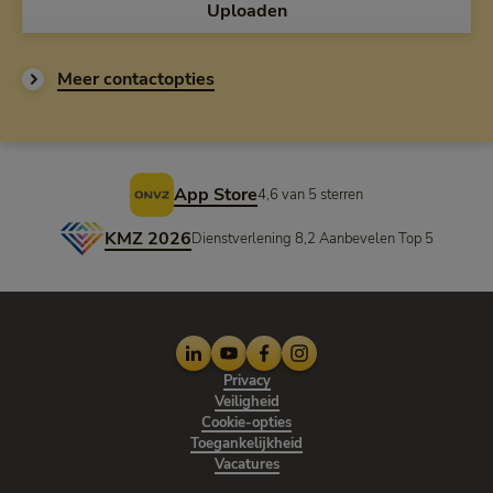
Uploaden
Meer contactopties
Voettekst
App Store
4,6 van 5 sterren
KMZ 2026
Dienstverlening 8,2 Aanbevelen Top 5
LinkedIn
Youtube
Facebook
Instagram
Privacy
Veiligheid
Cookie-opties
Toegankelijkheid
Vacatures