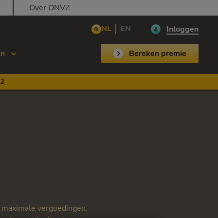
Over ONVZ
NL
EN
Inloggen
en
Bereken premie
,2
e maximale vergoedingen.