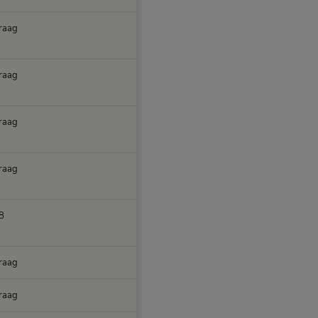
raag
raag
raag
raag
8
raag
raag