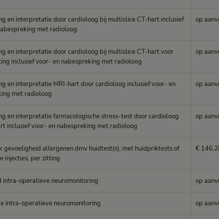
g en interpretatie door cardioloog bij multislice CT-hart inclusief
op aanv
nabespreking met radioloog
g en interpretatie door cardioloog bij multislice CT-hart voor
op aanv
ng inclusief voor- en nabespreking met radioloog
g en interpretatie MRI-hart door cardioloog inclusief voor- en
op aanv
ing met radioloog
ng en interpretatie farmacologische stress-test door cardioloog
op aanv
rt inclusief voor- en nabespreking met radioloog
 gevoeligheid allergenen dmv huidtest(s), met huidpriktests of
€ 146,2
 injecties, per zitting
 intra-operatieve neuromonitoring
op aanv
e intra-operatieve neuromonitoring
op aanv