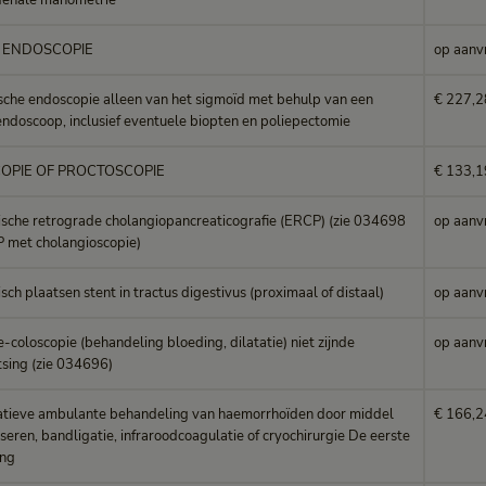
denale manometrie
 ENDOSCOPIE
op aanv
sche endoscopie alleen van het sigmoïd met behulp van een
€ 227,2
endoscoop, inclusief eventuele biopten en poliepectomie
OPIE OF PROCTOSCOPIE
€ 133,1
sche retrograde cholangiopancreaticografie (ERCP) (zie 034698
op aanv
 met cholangioscopie)
ch plaatsen stent in tractus digestivus (proximaal of distaal)
op aanv
e-coloscopie (behandeling bloeding, dilatatie) niet zijnde
op aanv
tsing (zie 034696)
atieve ambulante behandeling van haemorrhoïden door middel
€ 166,2
seren, bandligatie, infraroodcoagulatie of cryochirurgie De eerste
ing