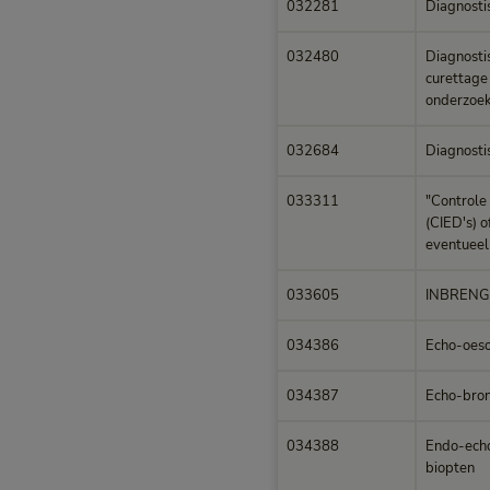
032281
Diagnostis
032480
Diagnostis
curettage 
onderzoek
032684
Diagnosti
033311
"Controle
(CIED's) o
eventueel
033605
INBRENG
034386
Echo-oeso
034387
Echo-bron
034388
Endo-echo
biopten