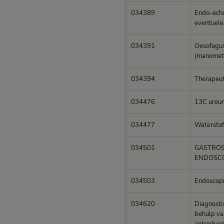
034389
Endo-echog
eventuele
034391
Oesofagus
(manometr
034394
Therapeut
034476
13C ureum
034477
Waterstofa
034501
GASTROS
ENDOSCO
034503
Endoscopi
034620
Diagnosti
behulp van