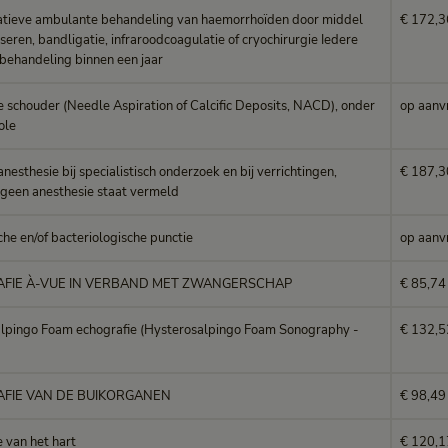
atieve ambulante behandeling van haemorrhoïden door middel
€ 172,3
seren, bandligatie, infraroodcoagulatie of cryochirurgie Iedere
behandeling binnen een jaar
 schouder (Needle Aspiration of Calcific Deposits, NACD), onder
op aanv
ole
nesthesie bij specialistisch onderzoek en bij verrichtingen,
€ 187,3
geen anesthesie staat vermeld
he en/of bacteriologische punctie
op aanv
FIE À-VUE IN VERBAND MET ZWANGERSCHAP
€ 85,74
lpingo Foam echografie (Hysterosalpingo Foam Sonography -
€ 132,5
FIE VAN DE BUIKORGANEN
€ 98,49
 van het hart
€ 120,1