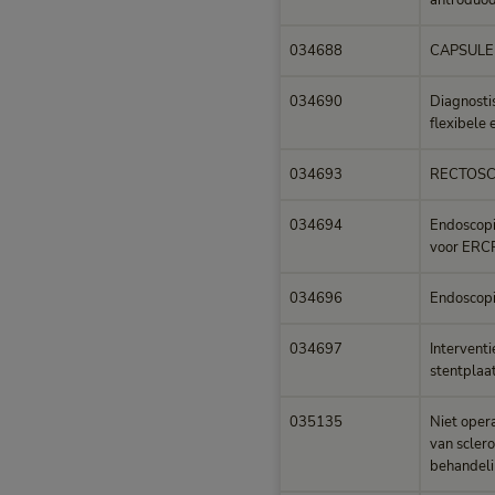
antroduo
034688
CAPSULE
034690
Diagnosti
flexibele 
034693
RECTOSC
034694
Endoscopi
voor ERCP
034696
Endoscopis
034697
Interventi
stentplaa
035135
Niet oper
van sclero
behandel