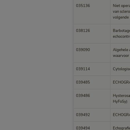
035136
Niet oper
van sclero
volgende 
038126
Barbotage
echocontr
039090
Algehele a
waarvoor 
039114
Cytologisc
039485
ECHOGRA
039486
Hysterosa
HyFoSy)
039492
ECHOGRA
039494
Echografie