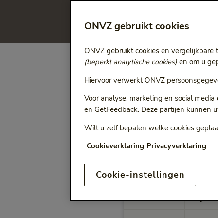
Vergelijk de prijzen van u
maximale vergoedingen, bre
ONVZ gebruikt cookies
ONVZ gebruikt cookies en vergelijkbare 
(beperkt analytische cookies)
en om u gepe
Hiervoor verwerkt ONVZ persoonsgegeve
Percentage
Voor analyse, marketing en social media
Deze maximale vergoedinge
en GetFeedback. Deze partijen kunnen u
Wilt u zelf bepalen welke cookies geplaa
Dit krijgt u 
Cookieverklaring
Privacyverklaring
Cookie-instellingen
Prestatiecode
Prestatie
Max. vergoedingen per Pre
032280
Diagnostis