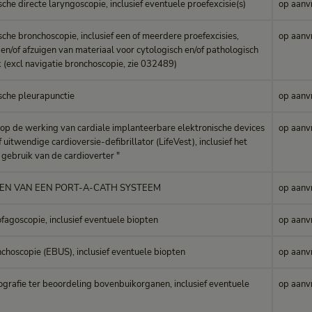
che directe laryngoscopie, inclusief eventuele proefexcisie(s)
op aanv
che bronchoscopie, inclusief een of meerdere proefexcisies,
op aanv
en/of afzuigen van materiaal voor cytologisch en/of pathologisch
 (excl navigatie bronchoscopie, zie 032489)
sche pleurapunctie
op aanv
 op de werking van cardiale implanteerbare elektronische devices
op aanv
f uitwendige cardioversie-defibrillator (LifeVest), inclusief het
 gebruik van de cardioverter "
EN VAN EEN PORT-A-CATH SYSTEEM
op aanv
fagoscopie, inclusief eventuele biopten
op aanv
choscopie (EBUS), inclusief eventuele biopten
op aanv
grafie ter beoordeling bovenbuikorganen, inclusief eventuele
op aanv