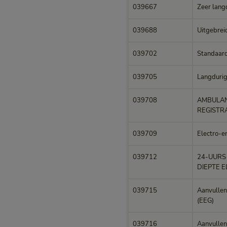
039667
Zeer lang
039688
Uitgebrei
039702
Standaard 
039705
Langdurige
039708
AMBULAN
REGISTRA
039709
Electro-e
039712
24-UURS
DIEPTE 
039715
Aanvullen
(EEG)
039716
Aanvullen