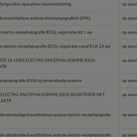
durige intra-operatieve neuromonitoring
op aanv
de kwantitatieve analyse electromyografisch (EMG)
op aanv
electro-encephalografie (EEG), registratie tot 1 uur
op aanv
 electro-encephalografie (EEG), registratie vanaf 6 tot 24 uur
op aanv
TE 24-UURS ELECTRO-ENCEPHALOGRAFIE (EEG)-
op aanv
TIE
ncephalografie (EEG) bij hersendoodprocedure
op aanv
 ELECTRO-ENCEPHALOGRAFIE (EEG)-REGISTRATIE MET
op aanv
ELEKTR
de eenvoudige kwantitatieve analyse electro-encephalografie
op aanv
de uitgebreide kwantitatieve analyse electro-encephalografie
op aanv