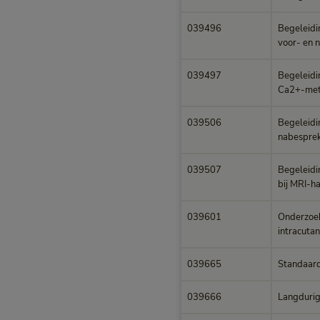
039496
Begeleidin
voor- en 
039497
Begeleidin
Ca2+-meti
039506
Begeleidin
nabesprek
039507
Begeleidi
bij MRI-ha
039601
Onderzoek
intracutane
039665
Standaard
039666
Langdurig