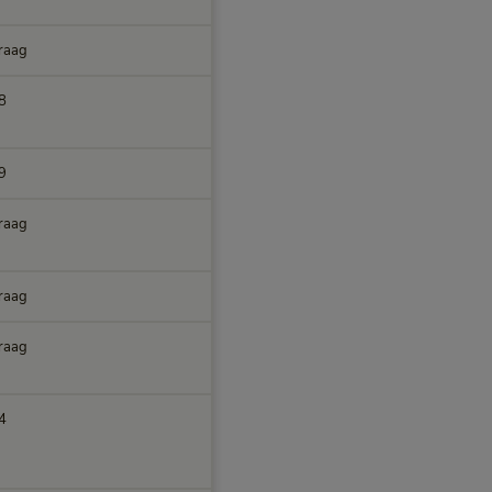
raag
8
9
raag
raag
raag
4