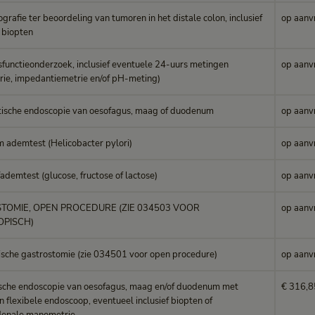
rafie ter beoordeling van tumoren in het distale colon, inclusief
op aanv
 biopten
functieonderzoek, inclusief eventuele 24-uurs metingen
op aanv
ie, impedantiemetrie en/of pH-meting)
ische endoscopie van oesofagus, maag of duodenum
op aanv
 ademtest (Helicobacter pylori)
op aanv
demtest (glucose, fructose of lactose)
op aanv
TOMIE, OPEN PROCEDURE (ZIE 034503 VOOR
op aanv
PISCH)
sche gastrostomie (zie 034501 voor open procedure)
op aanv
sche endoscopie van oesofagus, maag en/of duodenum met
€ 316,8
 flexibele endoscoop, eventueel inclusief biopten of