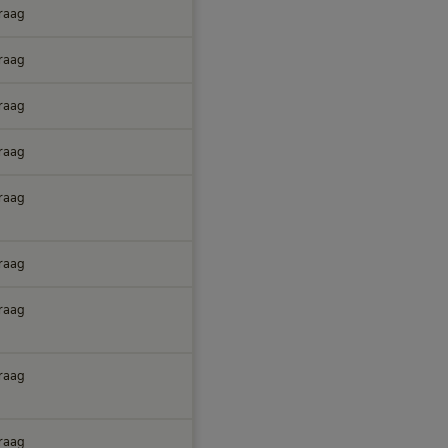
raag
raag
raag
raag
raag
raag
raag
raag
raag