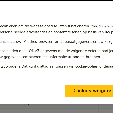
w zorgverlener met onze maximale vergoedingen. Als deze prijz
ngt uw zorgverlener het verschil meestal bij u in rekening.
technieken om de website goed te laten functioneren
(functionele c
rsonaliseerde advertenties en content te tonen op basis van uw p
ns zoals uw IP-adres, browser- en apparaatgegevens en uw klikg
 doeleinden deelt ONVZ gegevens met de volgende externe partijen:
n zijn 85% van onze gemiddelde gecontracteerde tarieven.
w gegevens combineren met informatie uit andere bronnen.
tst worden? Dat kunt u altijd aanpassen via 'cookie-opties' ondera
vergoed
Cookies weigere
omschrijving
Max ve
statiecode
che indirecte laryngoscopie, inclusief eventuele proefexcisie(s)
op aanv