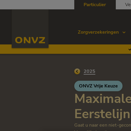
Skip to main content
Particulier
Ve
Homepage ONVZ
Zorgverzekeringen
Ga terug naar
2025
ONVZ Vrije Keuze
Maximale
Eerstelij
Gaat u naar een niet-geco