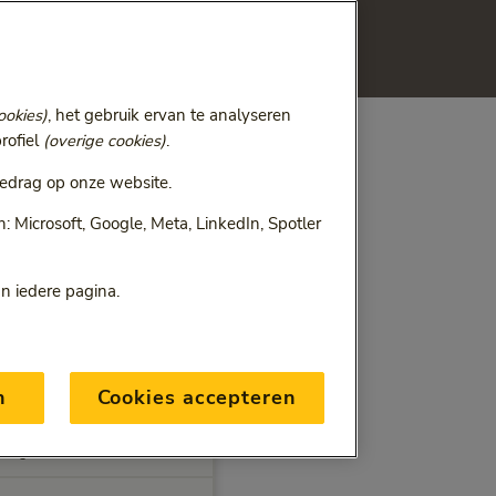
en hoger zijn dan de
ookies)
, het gebruik ervan te analyseren
rofiel
(overige cookies)
.
edrag op onze website.
 Microsoft, Google, Meta, LinkedIn, Spotler
an iedere pagina.
n
Cookies accepteren
rgoeding
raag