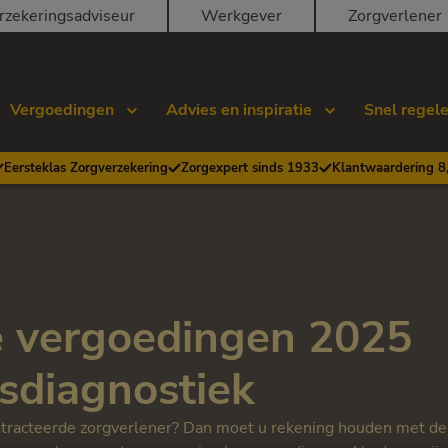
rzekeringsadviseur
Werkgever
Zorgverlener
Vergoedingen
Advies en inspiratie
Snel regel
Eersteklas Zorgverzekering
Zorgexpert sinds 1933
Klantwaardering 8
 vergoedingen 2025
nsdiagnostiek
ntracteerde zorgverlener? Dan moet u rekening houden met d