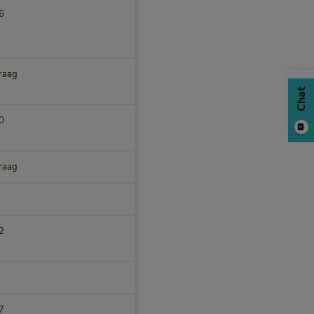
6
raag
Chat
0
raag
2
7