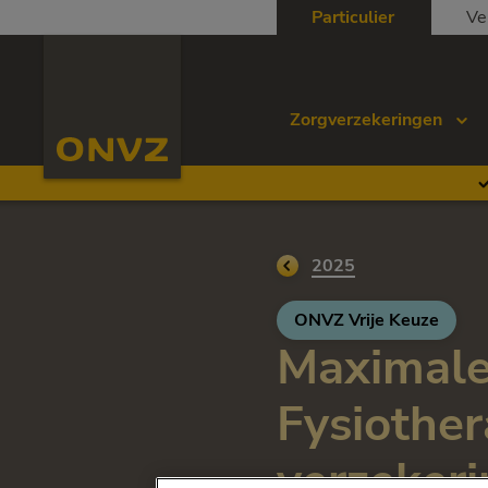
Skip to main content
Particulier
Ve
Homepage ONVZ
Zorgverzekeringen
Ga terug naar
2025
ONVZ Vrije Keuze
Maximale
Fysiother
verzeker