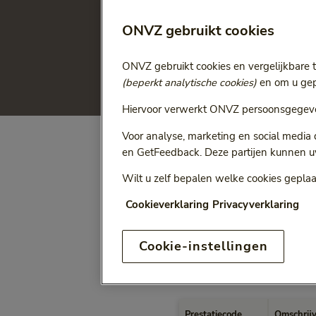
De meeste fysiotherapie vo
ONVZ gebruikt cookies
aanvullende verzekering ve
fysiotherapie die de aanvu
ONVZ gebruikt cookies en vergelijkbare 
Dan moet u rekening houd
(beperkt analytische cookies)
en om u gepe
Hiervoor verwerkt ONVZ persoonsgegeve
Voor analyse, marketing en social media
en GetFeedback. Deze partijen kunnen u
Wilt u zelf bepalen welke cookies geplaa
Vergelijk de prijzen van u
maximale vergoedingen, bre
Cookieverklaring
Privacyverklaring
basisverzekering fysiothera
Cookie-instellingen
Dit krijgt u 
Prestatiecode
Omschrij