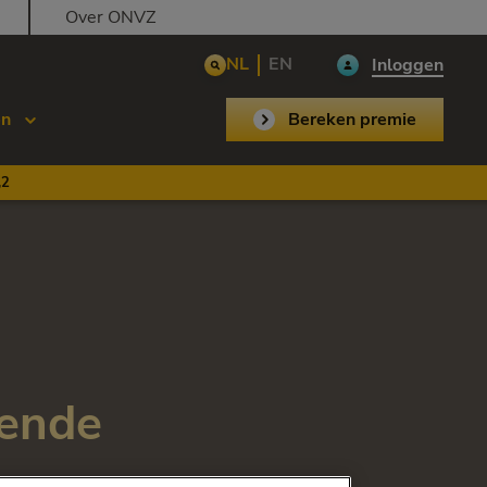
Over ONVZ
NL
EN
Inloggen
en
Bereken premie
,2
lende