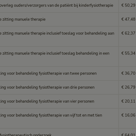
/overleg ouders/verzorgers van de patiënt bij kinderfysiotherapie
€ 50,29
e zitting manuele therapie
€ 47,48
e zitting manuele therapie inclusief toeslag voor behandeling aan
€ 62,37
e zitting manuele therapie inclusief toeslag behandeling in een
€ 55,34
ting voor behandeling fysiotherapie van twee personen
€ 36,70
ting voor behandeling fysiotherapie van drie personen
€ 26,79
ting voor behandeling fysiotherapie van vier personen
€ 20,11
ing voor behandeling fysiotherapie van vijf tot en met tien
€ 16,06
fysiotherapeutisch onderzoek
€ 64,01