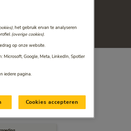
e voor volwassenen ook. De
et vergoedt. Heeft u
cteerde fysiotherapeut?
ookies)
, het gebruik ervan te analyseren
rofiel
(overige cookies)
.
edrag op onze website.
 Microsoft, Google, Meta, LinkedIn, Spotler
an iedere pagina.
zen hoger zijn dan de
t geldt dus niet als uw
ieck krijgt.
n
Cookies accepteren
rgoeding