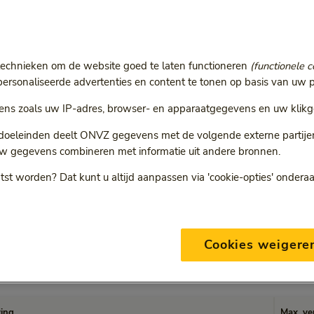
or kinderen zit in de basisverzekering. Sommige fysiotherapi
rgoedt ook fysiotherapie als de basisverzekering deze (nog) ni
llende verzekering vergoedt? En gaat u naar een niet-gecontra
technieken om de website goed te laten functioneren
(functionele c
en met de maximale vergoedingen.
rsonaliseerde advertenties en content te tonen op basis van uw p
ns zoals uw IP-adres, browser- en apparaatgegevens en uw klikg
 doeleinden deelt ONVZ gegevens met de volgende externe partijen:
w gegevens combineren met informatie uit andere bronnen.
tst worden? Dat kunt u altijd aanpassen via 'cookie-opties' ondera
w fysiotherapeut met onze maximale vergoedingen. Als deze prij
ngt uw zorgverlener het verschil meestal bij u in rekening. Di
pie vergoedt. En ook niet als u oefentherapie Cesar of Mensend
Cookies weigere
vergoed
ving
Max. ve