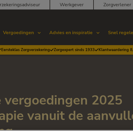
rzekeringsadviseur
Werkgever
Zorgverlener
Vergoedingen
Advies en inspiratie
Snel regel
Eersteklas Zorgverzekering
Zorgexpert sinds 1933
Klantwaardering 8
 vergoedingen 2025
apie vanuit de aanvul
ing