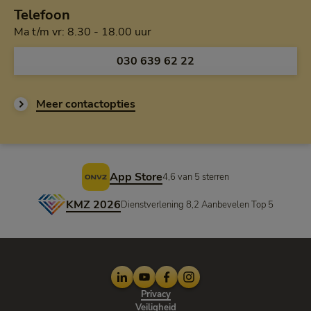
Telefoon
Maandag tot en met vrijdag van h
Ma t/m vr: 8.30 - 18.00 uur
Bel ons op
030 639 62 22
Meer contactopties
Voettekst
App Store
4,6 van 5 sterren
KMZ 2026
Dienstverlening 8,2 Aanbevelen Top 5
LinkedIn
Youtube
Facebook
Instagram
Privacy
Veiligheid