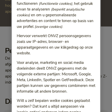
functioneren
(functionele cookies)
, het gebruik
hoger zijn dan de maximale vergoedingen, brengt u
ervan te analyseren
(beperkt analytische
apotheek het verschil meestal bij u in rekening.
cookies)
en om u gepersonaliseerde
advertenties en content te tonen op basis van
uw profiel
(overige cookies)
.
Hiervoor verwerkt ONVZ persoonsgegevens
zoals uw IP-adres, browser- en
apparaatgegevens en uw klikgedrag op onze
Percentage
website.
De maximale vergoeding van een geneesmiddel
Voor analyse, marketing en social media
afgenomen bij een niet-gecontracteerde apotheek of
doeleinden deelt ONVZ gegevens met de
apotheekhoudende huisarts is 80% van de
volgende externe partijen: Microsoft, Google,
apotheekinkoopprijs G-standaard (uitgegeven door de Z-
Meta, LinkedIn, Spotler en GetFeedback. Deze
index BV) plus BTW.
partijen kunnen uw gegevens combineren met
informatie uit andere bronnen.
Dit krijgt u vergoed
Wilt u zelf bepalen welke cookies geplaatst
worden? Dat kunt u altijd aanpassen via