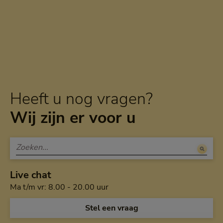
Heeft u nog vragen?
Wij zijn er voor u
Live chat
Maandag tot en met vrijdag van a
Ma t/m vr: 8.00 - 20.00 uur
Open de chat en
Stel een vraag