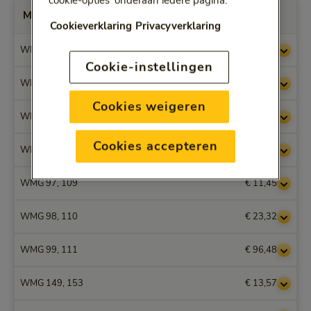
'cookie-opties' onderaan iedere pagina.
Max. vergoedingen per Prestatiecode
Cookieverklaring
Privacyverklaring
WMG 1
€ 5,86
Cookie-instellingen
WMG 7, 25, 31
€ 5,73
Cookies weigeren
WMG 2, 8, 26, 32
€ 17,62
Cookies accepteren
WMG 3, 9, 27, 33
€ 90,77
WMG 97, 109
€ 11,45
WMG 98, 110
€ 23,32
WMG 99, 111
€ 96,48
WMG 149, 153
€ 13,57