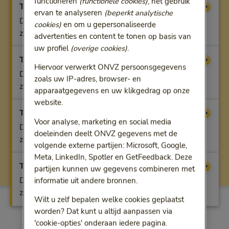
functioneren
(functionele cookies)
, het gebruik
Tandfit A
Vergoeding
ervan te analyseren
(beperkt analytische
De eigen bijdrage, uit vergoeding Tandheelkundige
cookies)
en om u gepersonaliseerde
zorg vanaf 18 jaar
advertenties en content te tonen op basis van
uw profiel
(overige cookies)
.
Tandfit B
Vergoeding
Hiervoor verwerkt ONVZ persoonsgegevens
De eigen bijdrage, uit vergoeding Tandheelkundige
zoals uw IP-adres, browser- en
zorg vanaf 18 jaar
apparaatgegevens en uw klikgedrag op onze
website.
Tandfit C
Vergoeding
Voor analyse, marketing en social media
De eigen bijdrage, uit vergoeding Tandheelkundige
doeleinden deelt ONVZ gegevens met de
zorg vanaf 18 jaar
volgende externe partijen: Microsoft, Google,
Meta, LinkedIn, Spotler en GetFeedback. Deze
Tandfit Preventief
Vergoeding
partijen kunnen uw gegevens combineren met
De eigen bijdrage, uit vergoeding Tandheelkundige
informatie uit andere bronnen.
zorg vanaf 18 jaar
Wilt u zelf bepalen welke cookies geplaatst
worden? Dat kunt u altijd aanpassen via
'cookie-opties' onderaan iedere pagina.