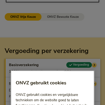
ONVZ Vrije Keuze
ONVZ Bewuste Keuze
Vergoeding per verzekering
Basisverzekering
Vergoeding
100%, soms betaalt u een eigen bijdrage
ONVZ gebruikt cookies
Superfit
Vergoeding
De eigen bijdrage, uit vergoeding Tandheelkundige
ONVZ gebruikt cookies en vergelijkbare
zorg vanaf 18 jaar
technieken om de website goed te laten