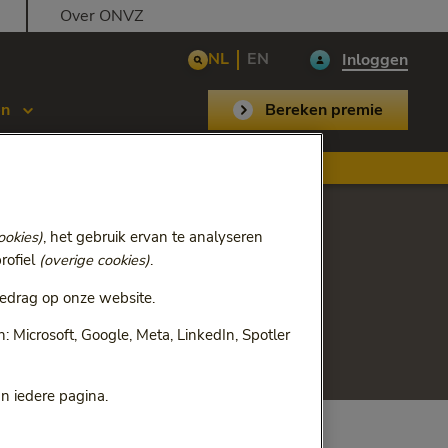
Over ONVZ
NL
EN
Inloggen
en
Bereken premie
,2
ookies)
, het gebruik ervan te analyseren
rofiel
(overige cookies)
.
de kosten
edrag op onze website.
 Microsoft, Google, Meta, LinkedIn, Spotler
an iedere pagina.