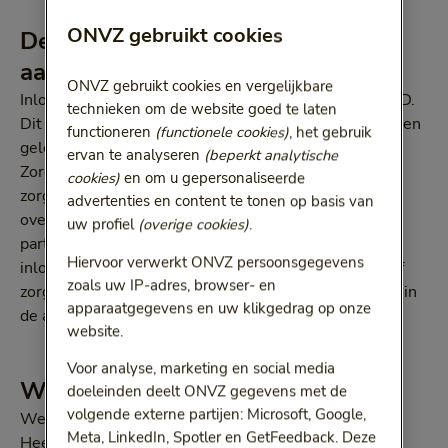
ONVZ gebruikt cookies
De inlogeisen voor apps zijn
aangescherpt
ONVZ gebruikt cookies en vergelijkbare
Inloggen op de app kan daardoor alleen nog met DigiD.
technieken om de website goed te laten
Dit is omdat uw gegevens dan het best beveiligd zijn en
functioneren
(functionele cookies)
, het gebruik
geldt voor alle apps van alle zorgverzekeraars.
ervan te analyseren
(beperkt analytische
Zorgverzekeraars moeten, als uitvoerder van de
cookies)
en om u gepersonaliseerde
zorgverzekeringswet, voldoen aan de wet digitale
advertenties en content te tonen op basis van
overheid. Dit geldt niet voor andere commerciële
uw profiel
(overige cookies)
.
partijen zoals schadeverzekeraars en banken. Na het
Hiervoor verwerkt ONVZ persoonsgegevens
inloggen kunt u declareren, uw betalingen doen en/of
zoals uw IP-adres, browser- en
zorgkosten inzien. Precies zoals u dat al gewend was in
apparaatgegevens en uw klikgedrag op onze
de app.
website.
Voor analyse, marketing en social media
We helpen u graag op weg
doeleinden deelt ONVZ gegevens met de
volgende externe partijen: Microsoft, Google,
We snappen dat deze wijziging even wennen kan zijn.
Meta, LinkedIn, Spotler en GetFeedback. Deze
Heeft u nog weinig ervaring met inloggen via DigiD?