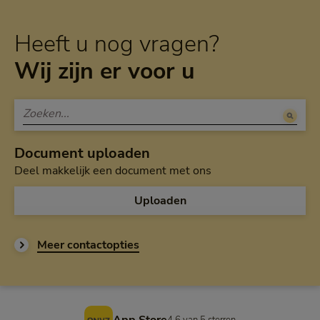
Heeft u nog vragen?
Wij zijn er voor u
Document uploaden
Deel makkelijk een document met ons
Uploaden
Meer contactopties
Voettekst
4,6 van 5 sterren