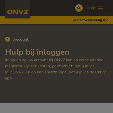
Skip to main content
Homepage ONVZ
Menu
Open
Klantwaardering 8,2
Ga terug naar
Account
Hulp bij inloggen
Inloggen op uw account bij ONVZ kan op verschillende
manieren. Op een laptop, pc of tablet logt u in via
MijnONVZ. En op een smartphone logt u in via de ONVZ
app.