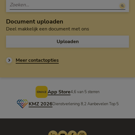
Document uploaden
Deel makkelijk een document met ons
Uploaden
Meer contactopties
Voettekst
App Store
4,6 van 5 sterren
KMZ 2026
Dienstverlening 8,2 Aanbevelen Top 5