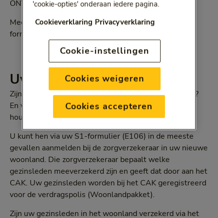
ONVZ basisverzekering behoudt.
'cookie-opties' onderaan iedere pagina.
Cookieverklaring
Privacyverklaring
Meer informatie over de detacheringsverklaring/A1-
formulier vindt u op de
website van de SVB
.
Cookie-instellingen
Uw gezinsleden
Cookies weigeren
Zijn er gezinsleden mee verhuisd naar het buitenland?
Cookies accepteren
En werken deze gezinsleden niet in Nederland? Dan
houden zij geen Nederlandse basisverzekering
U kunt hen via uw S1-formulier (E106) in de meeste
gevallen aanmelden bij de zorgverzekeraar in uw nieuwe
woonland. Die zorgverzekeraar bepaalt welke
gezinsleden meeverzekerd zijn en geeft dat door aan het
CAK. Uw gezinsleden worden bij het CAK geregistreerd
voor de verdragspolis (Woonlandpakket).
Zijn uw gezinsleden in het woonland verzekerd via het