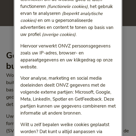
functioneren
(functionele cookies)
, het gebruik
ervan te analyseren
(beperkt analytische
cookies)
en om u gepersonaliseerde
advertenties en content te tonen op basis van
uw profiel
(overige cookies)
.
Hiervoor verwerkt ONVZ persoonsgegevens
zoals uw IP-adres, browser- en
Gedetacheerd naar het
apparaatgegevens en uw klikgedrag op onze
buitenland?
website.
Wordt u voor uw werk gedetacheerd naar het
Voor analyse, marketing en social media
buitenland? Dan heeft dit soms gevolgen voor uw
doeleinden deelt ONVZ gegevens met de
basisverzekering. Laat ons daarom altijd weten dat u
volgende externe partijen: Microsoft, Google,
gedetacheerd wordt. En stuur ons een
Meta, LinkedIn, Spotler en GetFeedback. Deze
detacheringsverklaring/A1-formulier.
partijen kunnen uw gegevens combineren met
informatie uit andere bronnen.
Uw werkgever kan een detacheringsverklaring/A1-
formulier aanvragen bij de Sociale Verzekeringsbank
Wilt u zelf bepalen welke cookies geplaatst
(SVB). Op basis van dat formulier beoordelen we of u de
worden? Dat kunt u altijd aanpassen via