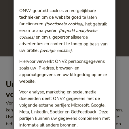
ONVZ gebruikt cookies en vergelijkbare
technieken om de website goed te laten
functioneren
(functionele cookies)
, het gebruik
ervan te analyseren
(beperkt analytische
cookies)
en om u gepersonaliseerde
advertenties en content te tonen op basis van
uw profiel
(overige cookies)
.
Hiervoor verwerkt ONVZ persoonsgegevens
zoals uw IP-adres, browser- en
apparaatgegevens en uw klikgedrag op onze
website.
Untire Now helpt bij
vermoeidheid
Voor analyse, marketing en social media
doeleinden deelt ONVZ gegevens met de
Vermoeidheid bij kanker komt veel voor. 35% van de
volgende externe partijen: Microsoft, Google,
kankerpatiënten heeft hier ook na lange tijd nog last van.
Meta, LinkedIn, Spotler en GetFeedback. Deze
Uw lichaam heeft energie nodig om te herstellen of de
partijen kunnen uw gegevens combineren met
behandeling aan te kunnen. En om dagelijkse klusjes en
informatie uit andere bronnen.