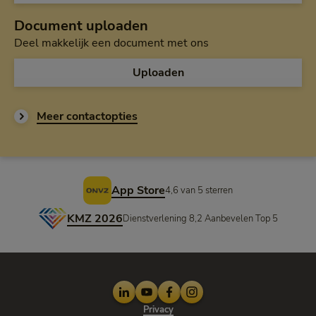
Document uploaden
Deel makkelijk een document met ons
Uploaden
Meer contactopties
Voettekst
App Store
4,6 van 5 sterren
KMZ 2026
Dienstverlening 8,2 Aanbevelen Top 5
LinkedIn
Youtube
Facebook
Instagram
Privacy