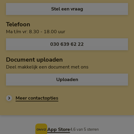
Open de chat en
Stel een vraag
Telefoon
Maandag tot en met vrijdag van h
Ma t/m vr: 8.30 - 18.00 uur
Bel ons op
030 639 62 22
Document uploaden
Deel makkelijk een document met ons
Uploaden
Meer contactopties
Voettekst
App Store
4,6 van 5 sterren