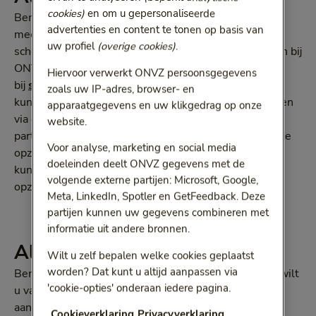
cookies)
en om u gepersonaliseerde
Bent u de hoofdverzekerde en is uw ex-partner
advertenties en content te tonen op basis van
meeverzekerd op de polis? Dan kan uw ex-partner bij
uw profiel
(overige cookies)
.
scheiding een eigen zorgverzekering afsluiten. Dit kan bij
ONVZ of een andere verzekeraar. Kijk hiervoor
Hiervoor verwerkt ONVZ persoonsgegevens
bij
splitsen van uw gezamenlijke polis
. Vervolgens
zoals uw IP-adres, browser- en
kunt u de zorgverzekering van uw ex-partner opzeggen
apparaatgegevens en uw klikgedrag op onze
via ons contactformulier. Dat hoeft niet als uw ex-
website.
partner bij de nieuwe verzekeraar gebruikmaakt van de
Voor analyse, marketing en social media
opzegservice. U ontvangt hierna een nieuwe polis. U
doeleinden deelt ONVZ gegevens met de
kunt als hoofdverzekerde bij scheiding niet voor uzelf
volgende externe partijen: Microsoft, Google,
opzeggen; dit kan alleen per 1 januari.
Meta, LinkedIn, Spotler en GetFeedback. Deze
partijen kunnen uw gegevens combineren met
informatie uit andere bronnen.
Als meeverzekerde
Wilt u zelf bepalen welke cookies geplaatst
worden? Dat kunt u altijd aanpassen via
Bent u meeverzekerd op de polis van uw partner en wilt
'cookie-opties' onderaan iedere pagina.
u vanwege een echtscheiding een eigen polis bij ons
aanvragen? Dan kunt u
de gezamenlijke polis laten 
Cookieverklaring
Privacyverklaring