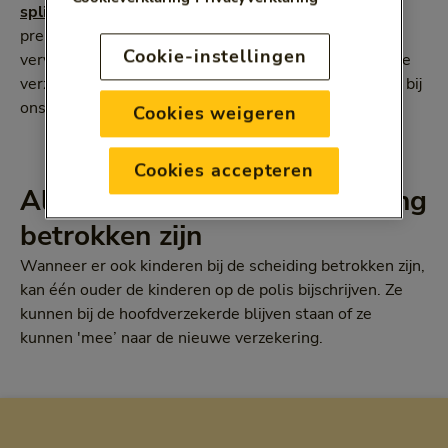
splitsen
. Houd er rekening mee dat een eventuele
premiekorting via de werkgever van uw ex-partner
Cookie-instellingen
vervalt. U kunt ook een zorgverzekering bij een andere
verzekeraar aanvragen. Die zegt dan uw huidige polis bij
ons op.
Cookies weigeren
Cookies accepteren
Als er kinderen bij de scheiding
betrokken zijn
Wanneer er ook kinderen bij de scheiding betrokken zijn,
kan één ouder de kinderen op de polis bijschrijven. Ze
kunnen bij de hoofdverzekerde blijven staan of ze
kunnen 'mee’ naar de nieuwe verzekering.