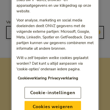
apparaatgegevens en uw klikgedrag op onze
website.
Voor analyse, marketing en social media
Selecteer jaar
Vergoeding voor:
doeleinden deelt ONVZ gegevens met de
Bij het kiezen van een optie volgt een doorgestuurde link.
volgende externe partijen: Microsoft, Google,
Meta, LinkedIn, Spotler en GetFeedback. Deze
partijen kunnen uw gegevens combineren met
informatie uit andere bronnen.
Wilt u zelf bepalen welke cookies geplaatst
worden? Dat kunt u altijd aanpassen via
'cookie-opties' onderaan iedere pagina.
Cookieverklaring
Privacyverklaring
Cookie-instellingen
Cookies weigeren