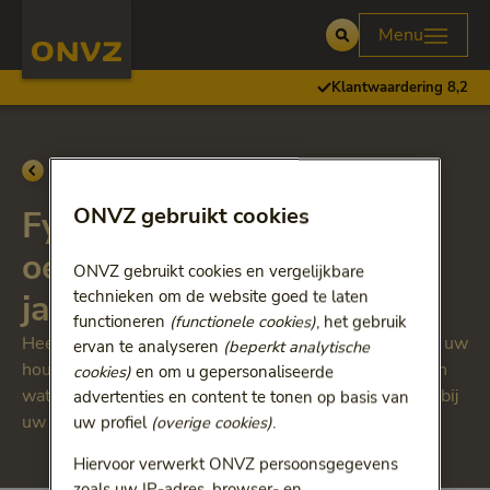
Skip to main content
Homepage ONVZ
Menu
Open
Klantwaardering 8,2
Ga terug naar
2024
ONVZ gebruikt cookies
Fysiotherapie en
oefentherapie vanaf 18
ONVZ gebruikt cookies en vergelijkbare
jaar
technieken om de website goed te laten
functioneren
(functionele cookies)
, het gebruik
Heeft u lichamelijke klachten bij het bewegen of door uw
ervan te analyseren
(beperkt analytische
houding? Een fysio- of oefentherapeut kan vaststellen
cookies)
en om u gepersonaliseerde
wat er aan de hand is en u behandelen of begeleiden bij
advertenties en content te tonen op basis van
uw herstel.
uw profiel
(overige cookies)
.
Hiervoor verwerkt ONVZ persoonsgegevens
zoals uw IP-adres, browser- en