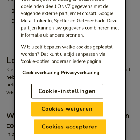
doeleinden deelt ONVZ gegevens met de
Brillenglazen en lenzen bij medische indicatie
volgende externe partijen: Microsoft, Google,
Meta, LinkedIn, Spotler en GetFeedback. Deze
Daisyspelers
partijen kunnen uw gegevens combineren met
Hulphonden
(blindengeleidehond)
informatie uit andere bronnen.
Wilt u zelf bepalen welke cookies geplaatst
worden? Dat kunt u altijd aanpassen via
Leverancier zonder contract
'cookie-opties' onderaan iedere pagina.
Kiest u voor een leverancier waarmee wij geen contract
Cookieverklaring
Privacyverklaring
hebben? Dan vergoeden wij uw hulpmiddel niet
helemaal. In onze
maximale vergoedingen
staat wat
Cookie-instellingen
we vergoeden.
Cookies weigeren
Wilt u naar een leverancier met een
contract?
Cookies accepteren
In onze
Zorgzoeker
kunt u nakijken of uw leverancier