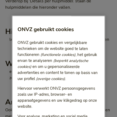
Verderop bij ‘Details per hulpmiddel’ staan de
hulpmiddelen die hieronder vallen.
ONVZ gebruikt cookies
Hier kunt u terecht
leverancier van hulpmiddelen bij problemen met zien
ONVZ gebruikt cookies en vergelijkbare
technieken om de website goed te laten
functioneren
(functionele cookies)
, het gebruik
ervan te analyseren
(beperkt analytische
Wat niet vergoed wordt
cookies)
en om u gepersonaliseerde
eenvoudige hulpmiddelen voor lezen en schrijven,
advertenties en content te tonen op basis van
zoals een simpele handloep of leesliniaal
uw profiel
(overige cookies)
.
Hiervoor verwerkt ONVZ persoonsgegevens
zoals uw IP-adres, browser- en
Andere vergoedingen
apparaatgegevens en uw klikgedrag op onze
website.
Ook andere hulpmiddelen kunnen helpen bij problemen
met zien:
Voor analyse, marketing en social media