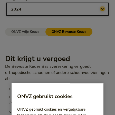
Bij het kiezen van een optie volgt een doorgestuurde link.
ONVZ Vrije Keuze
ONVZ Bewuste Keuze
Dit krijgt u vergoed
De Bewuste Keuze Basisverzekering vergoedt
orthopedische schoenen of andere schoenvoorzieningen
als:
u een ernstige aandoening heeft, en
ONVZ gebruikt cookies
u daardoor beperkingen met houding en beweging
(motorische handicap) heeft, en
ONVZ gebruikt cookies en vergelijkbare
u orthopedische schoenen of andere