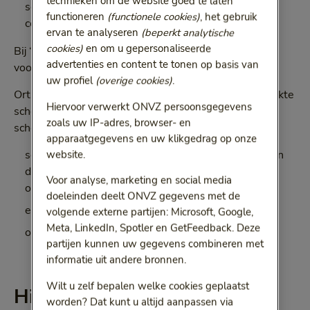
technieken om de website goed te laten
schoenvoorzieningen altijd nodig heeft om dit te
functioneren
(functionele cookies)
, het gebruik
corrigeren
ervan te analyseren
(beperkt analytische
cookies)
en om u gepersonaliseerde
Bij ‘Details per hulpmiddel’ hieronder leest u welke
advertenties en content te tonen op basis van
voorzieningen dat allemaal zijn.
uw profiel
(overige cookies)
.
Orthopedische schoenen zijn speciaal op maat gemaakte
Hiervoor verwerkt ONVZ persoonsgegevens
schoenen. Er zijn verschillende andere
zoals uw IP-adres, browser- en
schoenvoorzieningen:
apparaatgegevens en uw klikgedrag op onze
semi-orthopedische schoenen: bestaande schoenen
website.
die zo worden aangepast dat het uw voetklachten
Voor analyse, marketing en social media
oplost
doeleinden deelt ONVZ gegevens met de
een aanpassing aan gewone schoenen (confectie)
volgende externe partijen: Microsoft, Google,
Meta, LinkedIn, Spotler en GetFeedback. Deze
orthopedische binnenschoenen
partijen kunnen uw gegevens combineren met
informatie uit andere bronnen.
Wilt u zelf bepalen welke cookies geplaatst
Hier kunt u terecht
worden? Dat kunt u altijd aanpassen via