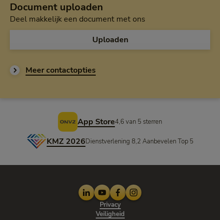
Document uploaden
Deel makkelijk een document met ons
Uploaden
Meer contactopties
Voettekst
App Store
4,6 van 5 sterren
KMZ 2026
Dienstverlening 8,2 Aanbevelen Top 5
LinkedIn
Youtube
Facebook
Instagram
Privacy
Veiligheid