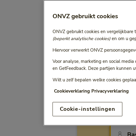
Selecteer jaa
Vergoeding voor:
ONVZ gebruikt cookies
Bij het kiezen van een opt
ONVZ gebruikt cookies en vergelijkbare 
(beperkt analytische cookies)
en om u gepe
Hiervoor verwerkt ONVZ persoonsgegeve
ONVZ Vrije Keuze
Voor analyse, marketing en social media
en GetFeedback. Deze partijen kunnen u
Wilt u zelf bepalen welke cookies geplaa
Cookieverklaring
Privacyverklaring
Vergo
Cookie-instellingen
Bewu
Ba