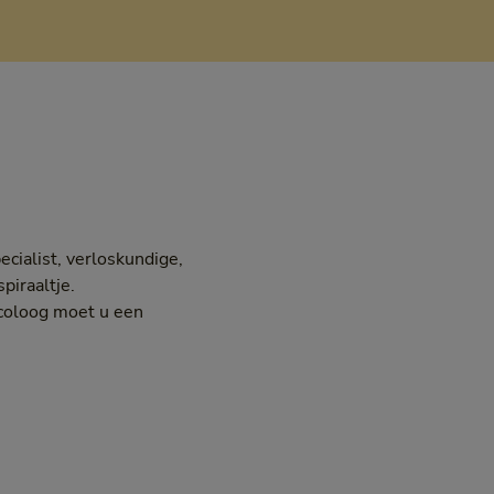
cialist, verloskundige,
piraaltje.
ecoloog moet u een