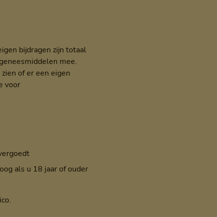
en bijdragen zijn totaal
e) geneesmiddelen mee.
 zien of er een eigen
e voor
 vergoedt
oog als u 18 jaar of ouder
ico.