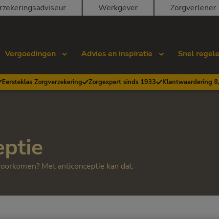
rzekeringsadviseur
Werkgever
Zorgverlener
Vergoedingen
Advies en inspiratie
Snel regel
Eersteklas Zorgverzekering
Zorgexpert sinds 1933
Klantwaardering 8
eptie
oorkomen? Met anticonceptie kan dat.