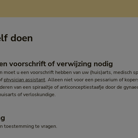
elf doen
en voorschrift of verwijzing nodig
 moet u een voorschrift hebben van uw (huis)arts, medisch spe
of
physician assistant
. Alleen niet voor een pessarium of kopers
jderen van een spiraaltje of anticonceptiestaafje door de gyna
uisarts of verloskundige.
ng
en toestemming te vragen.