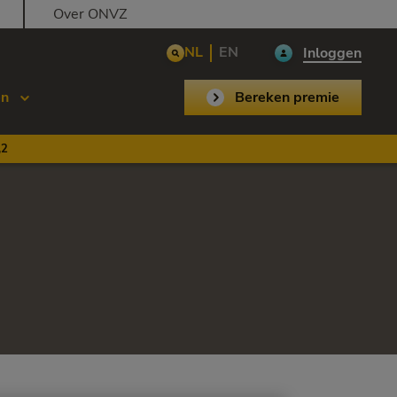
Over ONVZ
NL
EN
Inloggen
en
Bereken premie
,2