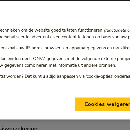
r
ie volgt een doorgestuurde link.
technieken om de website goed te laten functioneren
(functionele c
rsonaliseerde advertenties en content te tonen op basis van uw p
ns zoals uw IP-adres, browser- en apparaatgegevens en uw klikg
ONVZ Bewuste Keuze
 doeleinden deelt ONVZ gegevens met de volgende externe partijen:
w gegevens combineren met informatie uit andere bronnen.
tst worden? Dat kunt u altijd aanpassen via 'cookie-opties' ondera
eding per verzekering bij
Cookies weigere
ste Keuze
sisverzekering