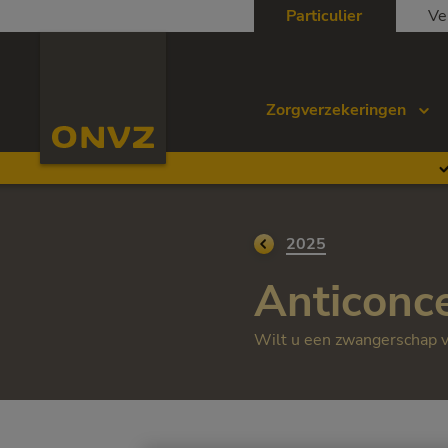
Skip to main content
Particulier
Ve
Homepage ONVZ
Zorgverzekeringen
Ga terug naar
2025
Anticonc
Wilt u een zwangerschap v