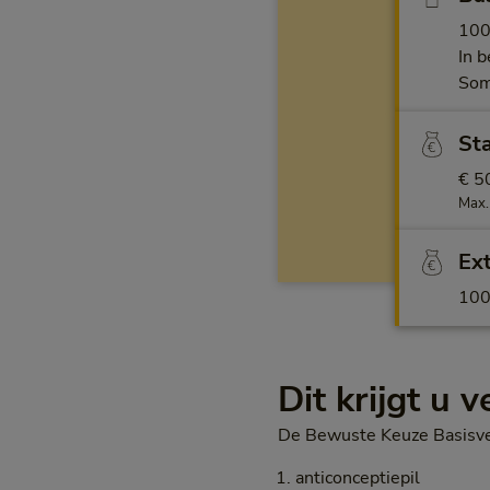
100
In 
Som
St
€ 50
Max.
Ex
100
Dit krijgt u 
De Bewuste Keuze Basisver
anticonceptiepil