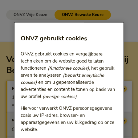
ONVZ Vrije Keuze
ONVZ Bewuste Keuze
ONVZ gebruikt cookies
ONVZ gebruikt cookies en vergelijkbare
Vergoeding per verzekering bij
technieken om de website goed te laten
Bewuste Keuze
functioneren
(functionele cookies)
, het gebruik
ervan te analyseren
(beperkt analytische
cookies)
en om u gepersonaliseerde
Basisverzekering
Vergoeding
advertenties en content te tonen op basis van
uw profiel
(overige cookies)
.
100% bij gecontracteerde zorg, anders beperkte
vergoeding
Hiervoor verwerkt ONVZ persoonsgegevens
zoals uw IP-adres, browser- en
Start
Vergoeding
apparaatgegevens en uw klikgedrag op onze
Geen vergoeding
website.