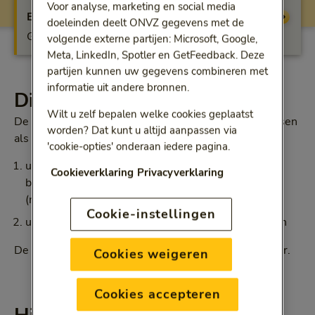
Voor analyse, marketing en social media
Extra
Vergoeding
doeleinden deelt ONVZ gegevens met de
Geen vergoeding
volgende externe partijen: Microsoft, Google,
Meta, LinkedIn, Spotler en GetFeedback. Deze
partijen kunnen uw gegevens combineren met
informatie uit andere bronnen.
Dit krijgt u vergoed
Wilt u zelf bepalen welke cookies geplaatst
De Bewuste Keuze Basisverzekering vergoedt orthesen
worden? Dat kunt u altijd aanpassen via
als u aan deze 2 voorwaarden voldoet:
'cookie-opties' onderaan iedere pagina.
u heeft een ernstige aandoening waardoor u
Cookieverklaring
Privacyverklaring
beperkingen heeft met houding en beweging
(motorische handicap)
Cookie-instellingen
u heeft altijd een orthese nodig om dit te corrigeren
De minimale gebruikstermijn van een orthese is 2 jaar.
Cookies weigeren
Cookies accepteren